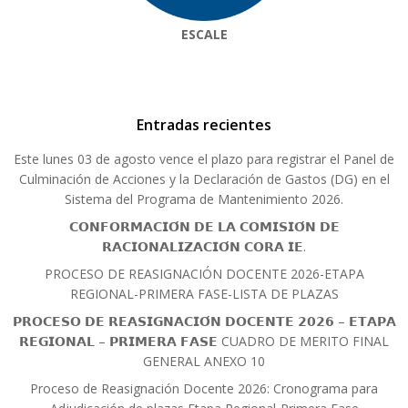
ESCALE
Entradas recientes
Este lunes 03 de agosto vence el plazo para registrar el Panel de
Culminación de Acciones y la Declaración de Gastos (DG) en el
Sistema del Programa de Mantenimiento 2026.
𝗖𝗢𝗡𝗙𝗢𝗥𝗠𝗔𝗖𝗜𝗢́𝗡 𝗗𝗘 𝗟𝗔 𝗖𝗢𝗠𝗜𝗦𝗜𝗢́𝗡 𝗗𝗘
𝗥𝗔𝗖𝗜𝗢𝗡𝗔𝗟𝗜𝗭𝗔𝗖𝗜𝗢́𝗡 𝗖𝗢𝗥𝗔 𝗜𝗘.
PROCESO DE REASIGNACIÓN DOCENTE 2026-ETAPA
REGIONAL-PRIMERA FASE-LISTA DE PLAZAS
𝗣𝗥𝗢𝗖𝗘𝗦𝗢 𝗗𝗘 𝗥𝗘𝗔𝗦𝗜𝗚𝗡𝗔𝗖𝗜𝗢́𝗡 𝗗𝗢𝗖𝗘𝗡𝗧𝗘 𝟮𝟬𝟮𝟲 – 𝗘𝗧𝗔𝗣𝗔
𝗥𝗘𝗚𝗜𝗢𝗡𝗔𝗟 – 𝗣𝗥𝗜𝗠𝗘𝗥𝗔 𝗙𝗔𝗦𝗘 CUADRO DE MERITO FINAL
GENERAL ANEXO 10
Proceso de Reasignación Docente 2026: Cronograma para