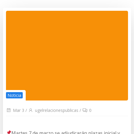
Noticia
Mar 3
/
ugelrelacionespublicas
/
0
Martes 7 de marzo se adjudicarán plazas inicial y