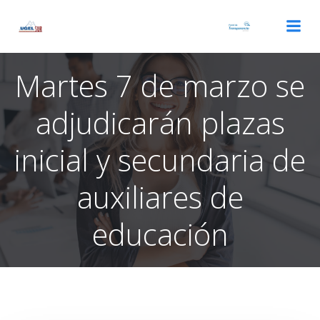
Saltar
al
contenido
Martes 7 de marzo se
adjudicarán plazas
inicial y secundaria de
auxiliares de
educación