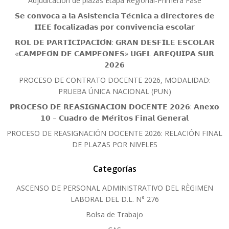
Adjudicación de plazas Etapa Regional-Primera Fase
𝗦𝗲 𝗰𝗼𝗻𝘃𝗼𝗰𝗮 𝗮 𝗹𝗮 𝗔𝘀𝗶𝘀𝘁𝗲𝗻𝗰𝗶𝗮 𝗧𝗲́𝗰𝗻𝗶𝗰𝗮 𝗮 𝗱𝗶𝗿𝗲𝗰𝘁𝗼𝗿𝗲𝘀 𝗱𝗲
𝗜𝗜𝗘𝗘 𝗳𝗼𝗰𝗮𝗹𝗶𝘇𝗮𝗱𝗮𝘀 𝗽𝗼𝗿 𝗰𝗼𝗻𝘃𝗶𝘃𝗲𝗻𝗰𝗶𝗮 𝗲𝘀𝗰𝗼𝗹𝗮𝗿
𝗥𝗢𝗟 𝗗𝗘 𝗣𝗔𝗥𝗧𝗜𝗖𝗜𝗣𝗔𝗖𝗜𝗢́𝗡: 𝗚𝗥𝗔𝗡 𝗗𝗘𝗦𝗙𝗜𝗟𝗘 𝗘𝗦𝗖𝗢𝗟𝗔𝗥
«𝗖𝗔𝗠𝗣𝗘𝗢́𝗡 𝗗𝗘 𝗖𝗔𝗠𝗣𝗘𝗢𝗡𝗘𝗦» 𝗨𝗚𝗘𝗟 𝗔𝗥𝗘𝗤𝗨𝗜𝗣𝗔 𝗦𝗨𝗥
𝟮𝟬𝟮𝟲
PROCESO DE CONTRATO DOCENTE 2026, MODALIDAD:
PRUEBA ÚNICA NACIONAL (PUN)
𝗣𝗥𝗢𝗖𝗘𝗦𝗢 𝗗𝗘 𝗥𝗘𝗔𝗦𝗜𝗚𝗡𝗔𝗖𝗜𝗢́𝗡 𝗗𝗢𝗖𝗘𝗡𝗧𝗘 𝟮𝟬𝟮𝟲: 𝗔𝗻𝗲𝘅𝗼
𝟭𝟬 – 𝗖𝘂𝗮𝗱𝗿𝗼 𝗱𝗲 𝗠𝗲́𝗿𝗶𝘁𝗼𝘀 𝗙𝗶𝗻𝗮𝗹 𝗚𝗲𝗻𝗲𝗿𝗮𝗹
PROCESO DE REASIGNACIÓN DOCENTE 2026: RELACIÓN FINAL
DE PLAZAS POR NIVELES
Categorías
ASCENSO DE PERSONAL ADMINISTRATIVO DEL RÈGIMEN
LABORAL DEL D.L. N° 276
Bolsa de Trabajo