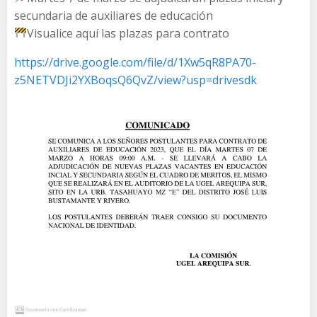
secundaria de auxiliares de educación
Visualice aquí las plazas para contrato
https://drive.google.com/file/d/1Xw5qR8PA70-
z5NETVDJi2YXBoqsQ6QvZ/view?usp=drivesdk