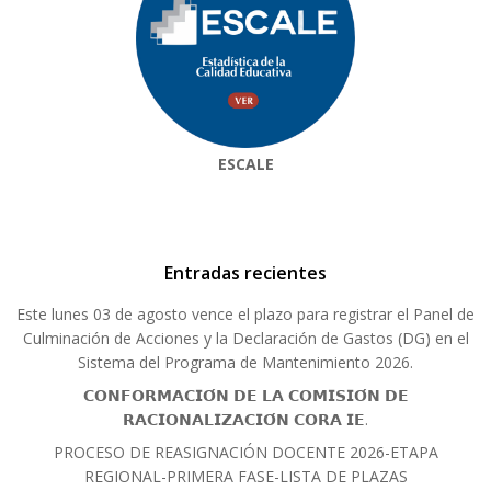
ESCALE
Entradas recientes
Este lunes 03 de agosto vence el plazo para registrar el Panel de
Culminación de Acciones y la Declaración de Gastos (DG) en el
Sistema del Programa de Mantenimiento 2026.
𝗖𝗢𝗡𝗙𝗢𝗥𝗠𝗔𝗖𝗜𝗢́𝗡 𝗗𝗘 𝗟𝗔 𝗖𝗢𝗠𝗜𝗦𝗜𝗢́𝗡 𝗗𝗘
𝗥𝗔𝗖𝗜𝗢𝗡𝗔𝗟𝗜𝗭𝗔𝗖𝗜𝗢́𝗡 𝗖𝗢𝗥𝗔 𝗜𝗘.
PROCESO DE REASIGNACIÓN DOCENTE 2026-ETAPA
REGIONAL-PRIMERA FASE-LISTA DE PLAZAS