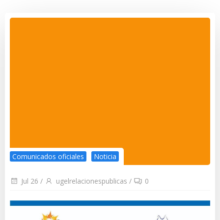
Comunicados oficiales
Noticia
Jul 26
/
ugelrelacionespublicas
/
0