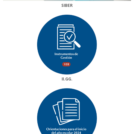
SIBER
II.GG.