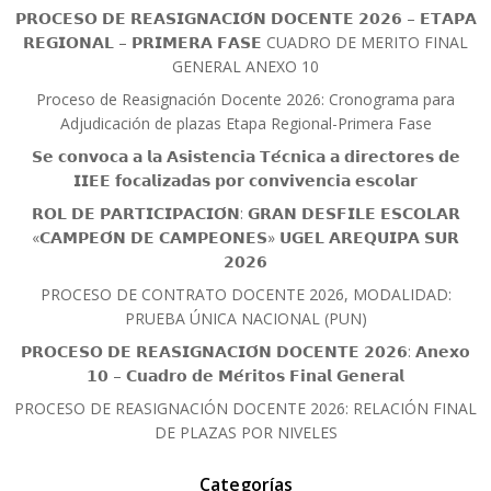
𝗣𝗥𝗢𝗖𝗘𝗦𝗢 𝗗𝗘 𝗥𝗘𝗔𝗦𝗜𝗚𝗡𝗔𝗖𝗜𝗢́𝗡 𝗗𝗢𝗖𝗘𝗡𝗧𝗘 𝟮𝟬𝟮𝟲 – 𝗘𝗧𝗔𝗣𝗔
𝗥𝗘𝗚𝗜𝗢𝗡𝗔𝗟 – 𝗣𝗥𝗜𝗠𝗘𝗥𝗔 𝗙𝗔𝗦𝗘 CUADRO DE MERITO FINAL
GENERAL ANEXO 10
Proceso de Reasignación Docente 2026: Cronograma para
Adjudicación de plazas Etapa Regional-Primera Fase
𝗦𝗲 𝗰𝗼𝗻𝘃𝗼𝗰𝗮 𝗮 𝗹𝗮 𝗔𝘀𝗶𝘀𝘁𝗲𝗻𝗰𝗶𝗮 𝗧𝗲́𝗰𝗻𝗶𝗰𝗮 𝗮 𝗱𝗶𝗿𝗲𝗰𝘁𝗼𝗿𝗲𝘀 𝗱𝗲
𝗜𝗜𝗘𝗘 𝗳𝗼𝗰𝗮𝗹𝗶𝘇𝗮𝗱𝗮𝘀 𝗽𝗼𝗿 𝗰𝗼𝗻𝘃𝗶𝘃𝗲𝗻𝗰𝗶𝗮 𝗲𝘀𝗰𝗼𝗹𝗮𝗿
𝗥𝗢𝗟 𝗗𝗘 𝗣𝗔𝗥𝗧𝗜𝗖𝗜𝗣𝗔𝗖𝗜𝗢́𝗡: 𝗚𝗥𝗔𝗡 𝗗𝗘𝗦𝗙𝗜𝗟𝗘 𝗘𝗦𝗖𝗢𝗟𝗔𝗥
«𝗖𝗔𝗠𝗣𝗘𝗢́𝗡 𝗗𝗘 𝗖𝗔𝗠𝗣𝗘𝗢𝗡𝗘𝗦» 𝗨𝗚𝗘𝗟 𝗔𝗥𝗘𝗤𝗨𝗜𝗣𝗔 𝗦𝗨𝗥
𝟮𝟬𝟮𝟲
PROCESO DE CONTRATO DOCENTE 2026, MODALIDAD:
PRUEBA ÚNICA NACIONAL (PUN)
𝗣𝗥𝗢𝗖𝗘𝗦𝗢 𝗗𝗘 𝗥𝗘𝗔𝗦𝗜𝗚𝗡𝗔𝗖𝗜𝗢́𝗡 𝗗𝗢𝗖𝗘𝗡𝗧𝗘 𝟮𝟬𝟮𝟲: 𝗔𝗻𝗲𝘅𝗼
𝟭𝟬 – 𝗖𝘂𝗮𝗱𝗿𝗼 𝗱𝗲 𝗠𝗲́𝗿𝗶𝘁𝗼𝘀 𝗙𝗶𝗻𝗮𝗹 𝗚𝗲𝗻𝗲𝗿𝗮𝗹
PROCESO DE REASIGNACIÓN DOCENTE 2026: RELACIÓN FINAL
DE PLAZAS POR NIVELES
Categorías