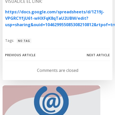
VISUALICE EL LINK:
https://docs.google.com/spreadsheets/d/1Z19j-
VPGRCYfjU61-wHXFqK8qTaU2UBW/edit?
usp=sharing&ouid=104629955085308210812&rtpof=t
Tags:
NO TAG
Navegación
Navegación
PREVIOUS ARTICLE
NEXT ARTICLE
de
de
Comments are closed
entradas
entradas