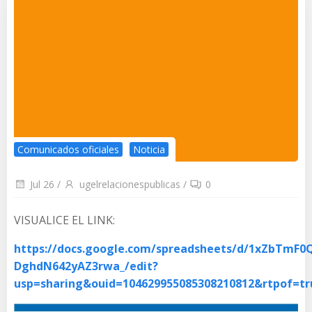
Comunicados oficiales
Noticia
Jul 26
/
ugelrelacionespublicas
/
0
VISUALICE EL LINK:
https://docs.google.com/spreadsheets/d/1xZbTmF0
DghdN642yAZ3rwa_/edit?
usp=sharing&ouid=104629955085308210812&rtpof=t