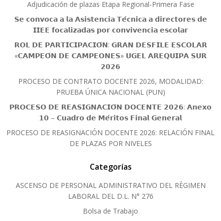
Adjudicación de plazas Etapa Regional-Primera Fase
𝗦𝗲 𝗰𝗼𝗻𝘃𝗼𝗰𝗮 𝗮 𝗹𝗮 𝗔𝘀𝗶𝘀𝘁𝗲𝗻𝗰𝗶𝗮 𝗧𝗲́𝗰𝗻𝗶𝗰𝗮 𝗮 𝗱𝗶𝗿𝗲𝗰𝘁𝗼𝗿𝗲𝘀 𝗱𝗲
𝗜𝗜𝗘𝗘 𝗳𝗼𝗰𝗮𝗹𝗶𝘇𝗮𝗱𝗮𝘀 𝗽𝗼𝗿 𝗰𝗼𝗻𝘃𝗶𝘃𝗲𝗻𝗰𝗶𝗮 𝗲𝘀𝗰𝗼𝗹𝗮𝗿
𝗥𝗢𝗟 𝗗𝗘 𝗣𝗔𝗥𝗧𝗜𝗖𝗜𝗣𝗔𝗖𝗜𝗢́𝗡: 𝗚𝗥𝗔𝗡 𝗗𝗘𝗦𝗙𝗜𝗟𝗘 𝗘𝗦𝗖𝗢𝗟𝗔𝗥
«𝗖𝗔𝗠𝗣𝗘𝗢́𝗡 𝗗𝗘 𝗖𝗔𝗠𝗣𝗘𝗢𝗡𝗘𝗦» 𝗨𝗚𝗘𝗟 𝗔𝗥𝗘𝗤𝗨𝗜𝗣𝗔 𝗦𝗨𝗥
𝟮𝟬𝟮𝟲
PROCESO DE CONTRATO DOCENTE 2026, MODALIDAD:
PRUEBA ÚNICA NACIONAL (PUN)
𝗣𝗥𝗢𝗖𝗘𝗦𝗢 𝗗𝗘 𝗥𝗘𝗔𝗦𝗜𝗚𝗡𝗔𝗖𝗜𝗢́𝗡 𝗗𝗢𝗖𝗘𝗡𝗧𝗘 𝟮𝟬𝟮𝟲: 𝗔𝗻𝗲𝘅𝗼
𝟭𝟬 – 𝗖𝘂𝗮𝗱𝗿𝗼 𝗱𝗲 𝗠𝗲́𝗿𝗶𝘁𝗼𝘀 𝗙𝗶𝗻𝗮𝗹 𝗚𝗲𝗻𝗲𝗿𝗮𝗹
PROCESO DE REASIGNACIÓN DOCENTE 2026: RELACIÓN FINAL
DE PLAZAS POR NIVELES
Categorías
ASCENSO DE PERSONAL ADMINISTRATIVO DEL RÈGIMEN
LABORAL DEL D.L. N° 276
Bolsa de Trabajo