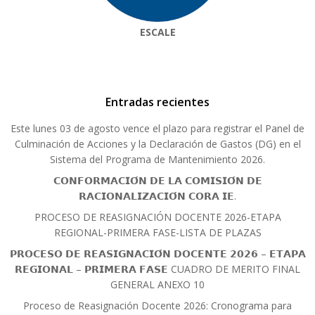
ESCALE
Entradas recientes
Este lunes 03 de agosto vence el plazo para registrar el Panel de
Culminación de Acciones y la Declaración de Gastos (DG) en el
Sistema del Programa de Mantenimiento 2026.
𝗖𝗢𝗡𝗙𝗢𝗥𝗠𝗔𝗖𝗜𝗢́𝗡 𝗗𝗘 𝗟𝗔 𝗖𝗢𝗠𝗜𝗦𝗜𝗢́𝗡 𝗗𝗘
𝗥𝗔𝗖𝗜𝗢𝗡𝗔𝗟𝗜𝗭𝗔𝗖𝗜𝗢́𝗡 𝗖𝗢𝗥𝗔 𝗜𝗘.
PROCESO DE REASIGNACIÓN DOCENTE 2026-ETAPA
REGIONAL-PRIMERA FASE-LISTA DE PLAZAS
𝗣𝗥𝗢𝗖𝗘𝗦𝗢 𝗗𝗘 𝗥𝗘𝗔𝗦𝗜𝗚𝗡𝗔𝗖𝗜𝗢́𝗡 𝗗𝗢𝗖𝗘𝗡𝗧𝗘 𝟮𝟬𝟮𝟲 – 𝗘𝗧𝗔𝗣𝗔
𝗥𝗘𝗚𝗜𝗢𝗡𝗔𝗟 – 𝗣𝗥𝗜𝗠𝗘𝗥𝗔 𝗙𝗔𝗦𝗘 CUADRO DE MERITO FINAL
GENERAL ANEXO 10
Proceso de Reasignación Docente 2026: Cronograma para