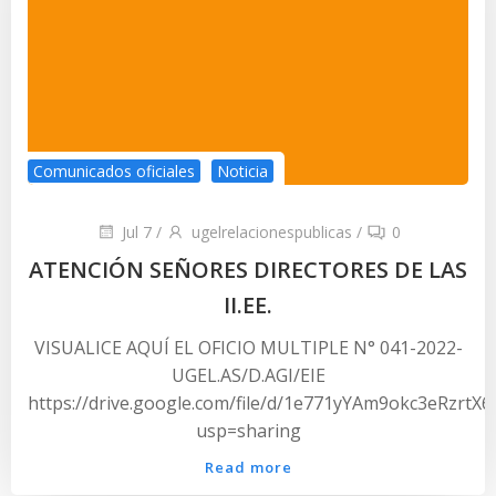
Comunicados oficiales
Noticia
Jul 7
/
ugelrelacionespublicas
/
0
ATENCIÓN SEÑORES DIRECTORES DE LAS
II.EE.
VISUALICE AQUÍ EL OFICIO MULTIPLE N° 041-2022-
UGEL.AS/D.AGI/EIE
https://drive.google.com/file/d/1e771yYAm9okc3eRzrtX
usp=sharing
Read more