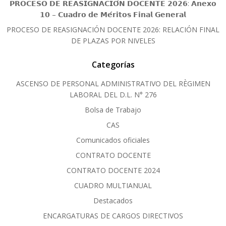
𝗣𝗥𝗢𝗖𝗘𝗦𝗢 𝗗𝗘 𝗥𝗘𝗔𝗦𝗜𝗚𝗡𝗔𝗖𝗜𝗢́𝗡 𝗗𝗢𝗖𝗘𝗡𝗧𝗘 𝟮𝟬𝟮𝟲: 𝗔𝗻𝗲𝘅𝗼
𝟭𝟬 – 𝗖𝘂𝗮𝗱𝗿𝗼 𝗱𝗲 𝗠𝗲́𝗿𝗶𝘁𝗼𝘀 𝗙𝗶𝗻𝗮𝗹 𝗚𝗲𝗻𝗲𝗿𝗮𝗹
PROCESO DE REASIGNACIÓN DOCENTE 2026: RELACIÓN FINAL
DE PLAZAS POR NIVELES
Categorías
ASCENSO DE PERSONAL ADMINISTRATIVO DEL RÈGIMEN
LABORAL DEL D.L. N° 276
Bolsa de Trabajo
CAS
Comunicados oficiales
CONTRATO DOCENTE
CONTRATO DOCENTE 2024
CUADRO MULTIANUAL
Destacados
ENCARGATURAS DE CARGOS DIRECTIVOS