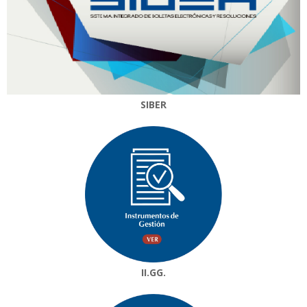
SIBER
II.GG.