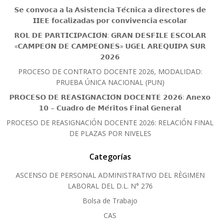
𝗦𝗲 𝗰𝗼𝗻𝘃𝗼𝗰𝗮 𝗮 𝗹𝗮 𝗔𝘀𝗶𝘀𝘁𝗲𝗻𝗰𝗶𝗮 𝗧𝗲́𝗰𝗻𝗶𝗰𝗮 𝗮 𝗱𝗶𝗿𝗲𝗰𝘁𝗼𝗿𝗲𝘀 𝗱𝗲
𝗜𝗜𝗘𝗘 𝗳𝗼𝗰𝗮𝗹𝗶𝘇𝗮𝗱𝗮𝘀 𝗽𝗼𝗿 𝗰𝗼𝗻𝘃𝗶𝘃𝗲𝗻𝗰𝗶𝗮 𝗲𝘀𝗰𝗼𝗹𝗮𝗿
𝗥𝗢𝗟 𝗗𝗘 𝗣𝗔𝗥𝗧𝗜𝗖𝗜𝗣𝗔𝗖𝗜𝗢́𝗡: 𝗚𝗥𝗔𝗡 𝗗𝗘𝗦𝗙𝗜𝗟𝗘 𝗘𝗦𝗖𝗢𝗟𝗔𝗥
«𝗖𝗔𝗠𝗣𝗘𝗢́𝗡 𝗗𝗘 𝗖𝗔𝗠𝗣𝗘𝗢𝗡𝗘𝗦» 𝗨𝗚𝗘𝗟 𝗔𝗥𝗘𝗤𝗨𝗜𝗣𝗔 𝗦𝗨𝗥
𝟮𝟬𝟮𝟲
PROCESO DE CONTRATO DOCENTE 2026, MODALIDAD:
PRUEBA ÚNICA NACIONAL (PUN)
𝗣𝗥𝗢𝗖𝗘𝗦𝗢 𝗗𝗘 𝗥𝗘𝗔𝗦𝗜𝗚𝗡𝗔𝗖𝗜𝗢́𝗡 𝗗𝗢𝗖𝗘𝗡𝗧𝗘 𝟮𝟬𝟮𝟲: 𝗔𝗻𝗲𝘅𝗼
𝟭𝟬 – 𝗖𝘂𝗮𝗱𝗿𝗼 𝗱𝗲 𝗠𝗲́𝗿𝗶𝘁𝗼𝘀 𝗙𝗶𝗻𝗮𝗹 𝗚𝗲𝗻𝗲𝗿𝗮𝗹
PROCESO DE REASIGNACIÓN DOCENTE 2026: RELACIÓN FINAL
DE PLAZAS POR NIVELES
Categorías
ASCENSO DE PERSONAL ADMINISTRATIVO DEL RÈGIMEN
LABORAL DEL D.L. N° 276
Bolsa de Trabajo
CAS