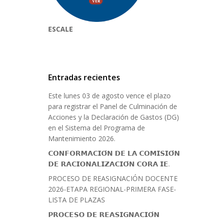
ESCALE
Entradas recientes
Este lunes 03 de agosto vence el plazo
para registrar el Panel de Culminación de
Acciones y la Declaración de Gastos (DG)
en el Sistema del Programa de
Mantenimiento 2026.
𝗖𝗢𝗡𝗙𝗢𝗥𝗠𝗔𝗖𝗜𝗢́𝗡 𝗗𝗘 𝗟𝗔 𝗖𝗢𝗠𝗜𝗦𝗜𝗢́𝗡
𝗗𝗘 𝗥𝗔𝗖𝗜𝗢𝗡𝗔𝗟𝗜𝗭𝗔𝗖𝗜𝗢́𝗡 𝗖𝗢𝗥𝗔 𝗜𝗘.
PROCESO DE REASIGNACIÓN DOCENTE
2026-ETAPA REGIONAL-PRIMERA FASE-
LISTA DE PLAZAS
𝗣𝗥𝗢𝗖𝗘𝗦𝗢 𝗗𝗘 𝗥𝗘𝗔𝗦𝗜𝗚𝗡𝗔𝗖𝗜𝗢́𝗡