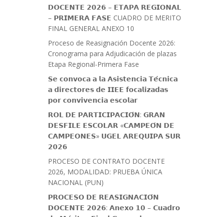
𝗗𝗢𝗖𝗘𝗡𝗧𝗘 𝟮𝟬𝟮𝟲 – 𝗘𝗧𝗔𝗣𝗔 𝗥𝗘𝗚𝗜𝗢𝗡𝗔𝗟
– 𝗣𝗥𝗜𝗠𝗘𝗥𝗔 𝗙𝗔𝗦𝗘 CUADRO DE MERITO
FINAL GENERAL ANEXO 10
Proceso de Reasignación Docente 2026:
Cronograma para Adjudicación de plazas
Etapa Regional-Primera Fase
𝗦𝗲 𝗰𝗼𝗻𝘃𝗼𝗰𝗮 𝗮 𝗹𝗮 𝗔𝘀𝗶𝘀𝘁𝗲𝗻𝗰𝗶𝗮 𝗧𝗲́𝗰𝗻𝗶𝗰𝗮
𝗮 𝗱𝗶𝗿𝗲𝗰𝘁𝗼𝗿𝗲𝘀 𝗱𝗲 𝗜𝗜𝗘𝗘 𝗳𝗼𝗰𝗮𝗹𝗶𝘇𝗮𝗱𝗮𝘀
𝗽𝗼𝗿 𝗰𝗼𝗻𝘃𝗶𝘃𝗲𝗻𝗰𝗶𝗮 𝗲𝘀𝗰𝗼𝗹𝗮𝗿
𝗥𝗢𝗟 𝗗𝗘 𝗣𝗔𝗥𝗧𝗜𝗖𝗜𝗣𝗔𝗖𝗜𝗢́𝗡: 𝗚𝗥𝗔𝗡
𝗗𝗘𝗦𝗙𝗜𝗟𝗘 𝗘𝗦𝗖𝗢𝗟𝗔𝗥 «𝗖𝗔𝗠𝗣𝗘𝗢́𝗡 𝗗𝗘
𝗖𝗔𝗠𝗣𝗘𝗢𝗡𝗘𝗦» 𝗨𝗚𝗘𝗟 𝗔𝗥𝗘𝗤𝗨𝗜𝗣𝗔 𝗦𝗨𝗥
𝟮𝟬𝟮𝟲
PROCESO DE CONTRATO DOCENTE
2026, MODALIDAD: PRUEBA ÚNICA
NACIONAL (PUN)
𝗣𝗥𝗢𝗖𝗘𝗦𝗢 𝗗𝗘 𝗥𝗘𝗔𝗦𝗜𝗚𝗡𝗔𝗖𝗜𝗢́𝗡
𝗗𝗢𝗖𝗘𝗡𝗧𝗘 𝟮𝟬𝟮𝟲: 𝗔𝗻𝗲𝘅𝗼 𝟭𝟬 – 𝗖𝘂𝗮𝗱𝗿𝗼