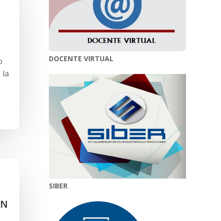
DOCENTE VIRTUAL
o
 la
SIBER
ÓN