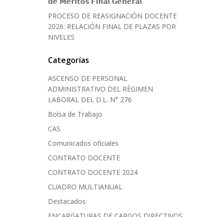
𝗱𝗲 𝗠𝗲́𝗿𝗶𝘁𝗼𝘀 𝗙𝗶𝗻𝗮𝗹 𝗚𝗲𝗻𝗲𝗿𝗮𝗹
PROCESO DE REASIGNACIÓN DOCENTE
2026: RELACIÓN FINAL DE PLAZAS POR
NIVELES
Categorías
ASCENSO DE PERSONAL
ADMINISTRATIVO DEL RÈGIMEN
LABORAL DEL D.L. N° 276
Bolsa de Trabajo
CAS
Comunicados oficiales
CONTRATO DOCENTE
CONTRATO DOCENTE 2024
CUADRO MULTIANUAL
Destacados
ENCARGATURAS DE CARGOS DIRECTIVOS