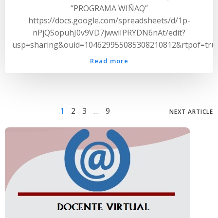
“PROGRAMA WIÑAQ”
https://docs.google.com/spreadsheets/d/1p-
nPjQSopuhJ0v9VD7jwwiIPRYDN6nAt/edit?
usp=sharing&ouid=104629955085308210812&rtpof=tru
Read more
Posts
Posts
Page
Page
Page
Page
1
2
3
…
9
NEXT ARTICLE
navigation
navig