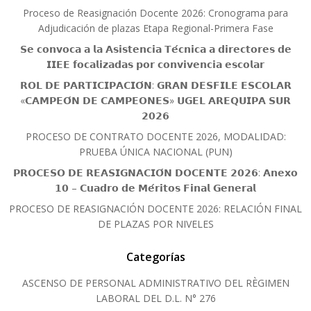
Proceso de Reasignación Docente 2026: Cronograma para
Adjudicación de plazas Etapa Regional-Primera Fase
𝗦𝗲 𝗰𝗼𝗻𝘃𝗼𝗰𝗮 𝗮 𝗹𝗮 𝗔𝘀𝗶𝘀𝘁𝗲𝗻𝗰𝗶𝗮 𝗧𝗲́𝗰𝗻𝗶𝗰𝗮 𝗮 𝗱𝗶𝗿𝗲𝗰𝘁𝗼𝗿𝗲𝘀 𝗱𝗲
𝗜𝗜𝗘𝗘 𝗳𝗼𝗰𝗮𝗹𝗶𝘇𝗮𝗱𝗮𝘀 𝗽𝗼𝗿 𝗰𝗼𝗻𝘃𝗶𝘃𝗲𝗻𝗰𝗶𝗮 𝗲𝘀𝗰𝗼𝗹𝗮𝗿
𝗥𝗢𝗟 𝗗𝗘 𝗣𝗔𝗥𝗧𝗜𝗖𝗜𝗣𝗔𝗖𝗜𝗢́𝗡: 𝗚𝗥𝗔𝗡 𝗗𝗘𝗦𝗙𝗜𝗟𝗘 𝗘𝗦𝗖𝗢𝗟𝗔𝗥
«𝗖𝗔𝗠𝗣𝗘𝗢́𝗡 𝗗𝗘 𝗖𝗔𝗠𝗣𝗘𝗢𝗡𝗘𝗦» 𝗨𝗚𝗘𝗟 𝗔𝗥𝗘𝗤𝗨𝗜𝗣𝗔 𝗦𝗨𝗥
𝟮𝟬𝟮𝟲
PROCESO DE CONTRATO DOCENTE 2026, MODALIDAD:
PRUEBA ÚNICA NACIONAL (PUN)
𝗣𝗥𝗢𝗖𝗘𝗦𝗢 𝗗𝗘 𝗥𝗘𝗔𝗦𝗜𝗚𝗡𝗔𝗖𝗜𝗢́𝗡 𝗗𝗢𝗖𝗘𝗡𝗧𝗘 𝟮𝟬𝟮𝟲: 𝗔𝗻𝗲𝘅𝗼
𝟭𝟬 – 𝗖𝘂𝗮𝗱𝗿𝗼 𝗱𝗲 𝗠𝗲́𝗿𝗶𝘁𝗼𝘀 𝗙𝗶𝗻𝗮𝗹 𝗚𝗲𝗻𝗲𝗿𝗮𝗹
PROCESO DE REASIGNACIÓN DOCENTE 2026: RELACIÓN FINAL
DE PLAZAS POR NIVELES
Categorías
ASCENSO DE PERSONAL ADMINISTRATIVO DEL RÈGIMEN
LABORAL DEL D.L. N° 276