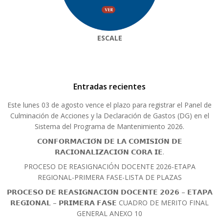
ESCALE
Entradas recientes
Este lunes 03 de agosto vence el plazo para registrar el Panel de
Culminación de Acciones y la Declaración de Gastos (DG) en el
Sistema del Programa de Mantenimiento 2026.
𝗖𝗢𝗡𝗙𝗢𝗥𝗠𝗔𝗖𝗜𝗢́𝗡 𝗗𝗘 𝗟𝗔 𝗖𝗢𝗠𝗜𝗦𝗜𝗢́𝗡 𝗗𝗘
𝗥𝗔𝗖𝗜𝗢𝗡𝗔𝗟𝗜𝗭𝗔𝗖𝗜𝗢́𝗡 𝗖𝗢𝗥𝗔 𝗜𝗘.
PROCESO DE REASIGNACIÓN DOCENTE 2026-ETAPA
REGIONAL-PRIMERA FASE-LISTA DE PLAZAS
𝗣𝗥𝗢𝗖𝗘𝗦𝗢 𝗗𝗘 𝗥𝗘𝗔𝗦𝗜𝗚𝗡𝗔𝗖𝗜𝗢́𝗡 𝗗𝗢𝗖𝗘𝗡𝗧𝗘 𝟮𝟬𝟮𝟲 – 𝗘𝗧𝗔𝗣𝗔
𝗥𝗘𝗚𝗜𝗢𝗡𝗔𝗟 – 𝗣𝗥𝗜𝗠𝗘𝗥𝗔 𝗙𝗔𝗦𝗘 CUADRO DE MERITO FINAL
GENERAL ANEXO 10