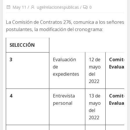
May 11
/
ugelrelacionespublicas
/
0
La Comisión de Contratos 276, comunica a los señores
postulantes, la modificación del cronograma:
SELECCIÓN
3
Evaluación
12 de
Comité
de
mayo
Evaluado
expedientes
del
2022
4
Entrevista
13 de
Comité
personal
mayo
Evaluado
del
2022