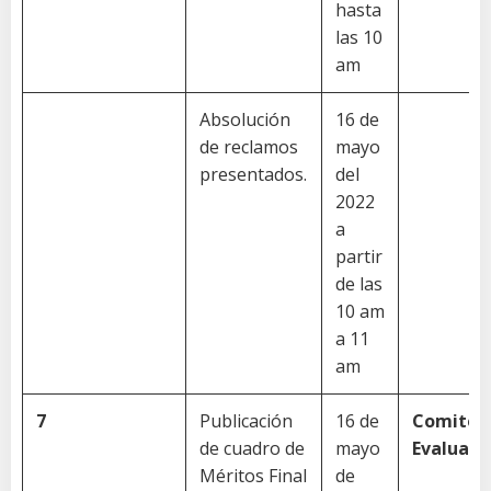
hasta
las 10
am
Absolución
16 de
de reclamos
mayo
presentados.
del
2022
a
partir
de las
10 am
a 11
am
7
Publicación
16 de
Comité
de cuadro de
mayo
Evaluado
Méritos Final
de