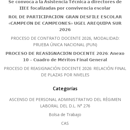
𝗦𝗲 𝗰𝗼𝗻𝘃𝗼𝗰𝗮 𝗮 𝗹𝗮 𝗔𝘀𝗶𝘀𝘁𝗲𝗻𝗰𝗶𝗮 𝗧𝗲́𝗰𝗻𝗶𝗰𝗮 𝗮 𝗱𝗶𝗿𝗲𝗰𝘁𝗼𝗿𝗲𝘀 𝗱𝗲
𝗜𝗜𝗘𝗘 𝗳𝗼𝗰𝗮𝗹𝗶𝘇𝗮𝗱𝗮𝘀 𝗽𝗼𝗿 𝗰𝗼𝗻𝘃𝗶𝘃𝗲𝗻𝗰𝗶𝗮 𝗲𝘀𝗰𝗼𝗹𝗮𝗿
𝗥𝗢𝗟 𝗗𝗘 𝗣𝗔𝗥𝗧𝗜𝗖𝗜𝗣𝗔𝗖𝗜𝗢́𝗡: 𝗚𝗥𝗔𝗡 𝗗𝗘𝗦𝗙𝗜𝗟𝗘 𝗘𝗦𝗖𝗢𝗟𝗔𝗥
«𝗖𝗔𝗠𝗣𝗘𝗢́𝗡 𝗗𝗘 𝗖𝗔𝗠𝗣𝗘𝗢𝗡𝗘𝗦» 𝗨𝗚𝗘𝗟 𝗔𝗥𝗘𝗤𝗨𝗜𝗣𝗔 𝗦𝗨𝗥
𝟮𝟬𝟮𝟲
PROCESO DE CONTRATO DOCENTE 2026, MODALIDAD:
PRUEBA ÚNICA NACIONAL (PUN)
𝗣𝗥𝗢𝗖𝗘𝗦𝗢 𝗗𝗘 𝗥𝗘𝗔𝗦𝗜𝗚𝗡𝗔𝗖𝗜𝗢́𝗡 𝗗𝗢𝗖𝗘𝗡𝗧𝗘 𝟮𝟬𝟮𝟲: 𝗔𝗻𝗲𝘅𝗼
𝟭𝟬 – 𝗖𝘂𝗮𝗱𝗿𝗼 𝗱𝗲 𝗠𝗲́𝗿𝗶𝘁𝗼𝘀 𝗙𝗶𝗻𝗮𝗹 𝗚𝗲𝗻𝗲𝗿𝗮𝗹
PROCESO DE REASIGNACIÓN DOCENTE 2026: RELACIÓN FINAL
DE PLAZAS POR NIVELES
Categorías
ASCENSO DE PERSONAL ADMINISTRATIVO DEL RÈGIMEN
LABORAL DEL D.L. N° 276
Bolsa de Trabajo
CAS