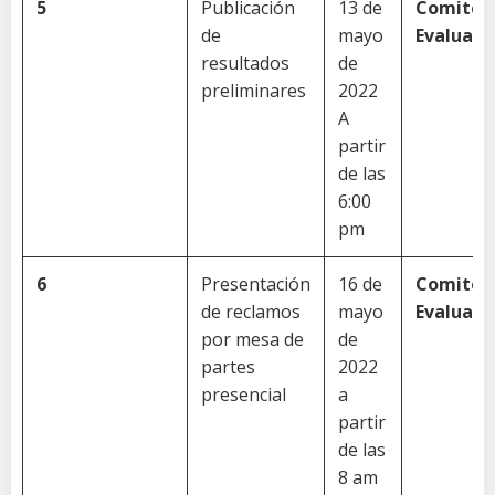
5
Publicación
13 de
Comité
de
mayo
Evaluado
resultados
de
preliminares
2022
A
partir
de las
6:00
pm
6
Presentación
16 de
Comité
de reclamos
mayo
Evaluado
por mesa de
de
partes
2022
presencial
a
partir
de las
8 am