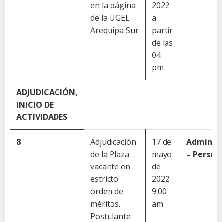
en la página
2022
de la UGEL
a
Arequipa Sur
partir
de las
04
pm
ADJUDICACIÓN,
INICIO
DE
ACTIVIDADES
8
Adjudicación
17 de
Administ
de la Plaza
mayo
–
Person
vacante en
de
estricto
2022
orden de
9:00
méritos.
am
Postulante