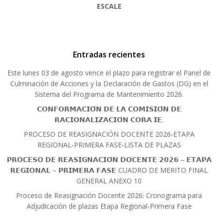
ESCALE
Entradas recientes
Este lunes 03 de agosto vence el plazo para registrar el Panel de
Culminación de Acciones y la Declaración de Gastos (DG) en el
Sistema del Programa de Mantenimiento 2026.
𝗖𝗢𝗡𝗙𝗢𝗥𝗠𝗔𝗖𝗜𝗢́𝗡 𝗗𝗘 𝗟𝗔 𝗖𝗢𝗠𝗜𝗦𝗜𝗢́𝗡 𝗗𝗘
𝗥𝗔𝗖𝗜𝗢𝗡𝗔𝗟𝗜𝗭𝗔𝗖𝗜𝗢́𝗡 𝗖𝗢𝗥𝗔 𝗜𝗘.
PROCESO DE REASIGNACIÓN DOCENTE 2026-ETAPA
REGIONAL-PRIMERA FASE-LISTA DE PLAZAS
𝗣𝗥𝗢𝗖𝗘𝗦𝗢 𝗗𝗘 𝗥𝗘𝗔𝗦𝗜𝗚𝗡𝗔𝗖𝗜𝗢́𝗡 𝗗𝗢𝗖𝗘𝗡𝗧𝗘 𝟮𝟬𝟮𝟲 – 𝗘𝗧𝗔𝗣𝗔
𝗥𝗘𝗚𝗜𝗢𝗡𝗔𝗟 – 𝗣𝗥𝗜𝗠𝗘𝗥𝗔 𝗙𝗔𝗦𝗘 CUADRO DE MERITO FINAL
GENERAL ANEXO 10
Proceso de Reasignación Docente 2026: Cronograma para
Adjudicación de plazas Etapa Regional-Primera Fase