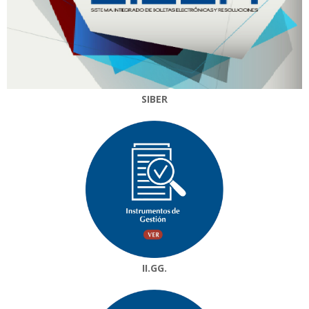
SIBER
II.GG.