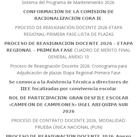
Sistema del Programa de Mantenimiento 2026.
𝗖𝗢𝗡𝗙𝗢𝗥𝗠𝗔𝗖𝗜𝗢́𝗡 𝗗𝗘 𝗟𝗔 𝗖𝗢𝗠𝗜𝗦𝗜𝗢́𝗡 𝗗𝗘
𝗥𝗔𝗖𝗜𝗢𝗡𝗔𝗟𝗜𝗭𝗔𝗖𝗜𝗢́𝗡 𝗖𝗢𝗥𝗔 𝗜𝗘.
PROCESO DE REASIGNACIÓN DOCENTE 2026-ETAPA
REGIONAL-PRIMERA FASE-LISTA DE PLAZAS
𝗣𝗥𝗢𝗖𝗘𝗦𝗢 𝗗𝗘 𝗥𝗘𝗔𝗦𝗜𝗚𝗡𝗔𝗖𝗜𝗢́𝗡 𝗗𝗢𝗖𝗘𝗡𝗧𝗘 𝟮𝟬𝟮𝟲 – 𝗘𝗧𝗔𝗣𝗔
𝗥𝗘𝗚𝗜𝗢𝗡𝗔𝗟 – 𝗣𝗥𝗜𝗠𝗘𝗥𝗔 𝗙𝗔𝗦𝗘 CUADRO DE MERITO FINAL
GENERAL ANEXO 10
Proceso de Reasignación Docente 2026: Cronograma para
Adjudicación de plazas Etapa Regional-Primera Fase
𝗦𝗲 𝗰𝗼𝗻𝘃𝗼𝗰𝗮 𝗮 𝗹𝗮 𝗔𝘀𝗶𝘀𝘁𝗲𝗻𝗰𝗶𝗮 𝗧𝗲́𝗰𝗻𝗶𝗰𝗮 𝗮 𝗱𝗶𝗿𝗲𝗰𝘁𝗼𝗿𝗲𝘀 𝗱𝗲
𝗜𝗜𝗘𝗘 𝗳𝗼𝗰𝗮𝗹𝗶𝘇𝗮𝗱𝗮𝘀 𝗽𝗼𝗿 𝗰𝗼𝗻𝘃𝗶𝘃𝗲𝗻𝗰𝗶𝗮 𝗲𝘀𝗰𝗼𝗹𝗮𝗿
𝗥𝗢𝗟 𝗗𝗘 𝗣𝗔𝗥𝗧𝗜𝗖𝗜𝗣𝗔𝗖𝗜𝗢́𝗡: 𝗚𝗥𝗔𝗡 𝗗𝗘𝗦𝗙𝗜𝗟𝗘 𝗘𝗦𝗖𝗢𝗟𝗔𝗥
«𝗖𝗔𝗠𝗣𝗘𝗢́𝗡 𝗗𝗘 𝗖𝗔𝗠𝗣𝗘𝗢𝗡𝗘𝗦» 𝗨𝗚𝗘𝗟 𝗔𝗥𝗘𝗤𝗨𝗜𝗣𝗔 𝗦𝗨𝗥
𝟮𝟬𝟮𝟲
PROCESO DE CONTRATO DOCENTE 2026, MODALIDAD:
PRUEBA ÚNICA NACIONAL (PUN)
𝗣𝗥𝗢𝗖𝗘𝗦𝗢 𝗗𝗘 𝗥𝗘𝗔𝗦𝗜𝗚𝗡𝗔𝗖𝗜𝗢́𝗡 𝗗𝗢𝗖𝗘𝗡𝗧𝗘 𝟮𝟬𝟮𝟲: 𝗔𝗻𝗲𝘅𝗼