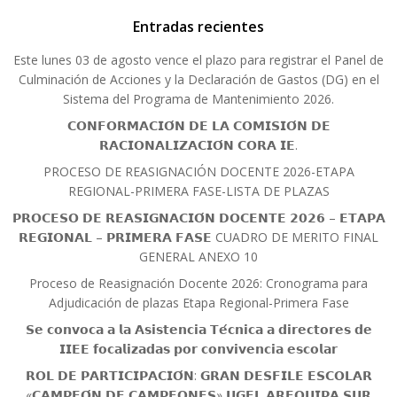
Entradas recientes
Este lunes 03 de agosto vence el plazo para registrar el Panel de
Culminación de Acciones y la Declaración de Gastos (DG) en el
Sistema del Programa de Mantenimiento 2026.
𝗖𝗢𝗡𝗙𝗢𝗥𝗠𝗔𝗖𝗜𝗢́𝗡 𝗗𝗘 𝗟𝗔 𝗖𝗢𝗠𝗜𝗦𝗜𝗢́𝗡 𝗗𝗘
𝗥𝗔𝗖𝗜𝗢𝗡𝗔𝗟𝗜𝗭𝗔𝗖𝗜𝗢́𝗡 𝗖𝗢𝗥𝗔 𝗜𝗘.
PROCESO DE REASIGNACIÓN DOCENTE 2026-ETAPA
REGIONAL-PRIMERA FASE-LISTA DE PLAZAS
𝗣𝗥𝗢𝗖𝗘𝗦𝗢 𝗗𝗘 𝗥𝗘𝗔𝗦𝗜𝗚𝗡𝗔𝗖𝗜𝗢́𝗡 𝗗𝗢𝗖𝗘𝗡𝗧𝗘 𝟮𝟬𝟮𝟲 – 𝗘𝗧𝗔𝗣𝗔
𝗥𝗘𝗚𝗜𝗢𝗡𝗔𝗟 – 𝗣𝗥𝗜𝗠𝗘𝗥𝗔 𝗙𝗔𝗦𝗘 CUADRO DE MERITO FINAL
GENERAL ANEXO 10
Proceso de Reasignación Docente 2026: Cronograma para
Adjudicación de plazas Etapa Regional-Primera Fase
𝗦𝗲 𝗰𝗼𝗻𝘃𝗼𝗰𝗮 𝗮 𝗹𝗮 𝗔𝘀𝗶𝘀𝘁𝗲𝗻𝗰𝗶𝗮 𝗧𝗲́𝗰𝗻𝗶𝗰𝗮 𝗮 𝗱𝗶𝗿𝗲𝗰𝘁𝗼𝗿𝗲𝘀 𝗱𝗲
𝗜𝗜𝗘𝗘 𝗳𝗼𝗰𝗮𝗹𝗶𝘇𝗮𝗱𝗮𝘀 𝗽𝗼𝗿 𝗰𝗼𝗻𝘃𝗶𝘃𝗲𝗻𝗰𝗶𝗮 𝗲𝘀𝗰𝗼𝗹𝗮𝗿
𝗥𝗢𝗟 𝗗𝗘 𝗣𝗔𝗥𝗧𝗜𝗖𝗜𝗣𝗔𝗖𝗜𝗢́𝗡: 𝗚𝗥𝗔𝗡 𝗗𝗘𝗦𝗙𝗜𝗟𝗘 𝗘𝗦𝗖𝗢𝗟𝗔𝗥
«𝗖𝗔𝗠𝗣𝗘𝗢́𝗡 𝗗𝗘 𝗖𝗔𝗠𝗣𝗘𝗢𝗡𝗘𝗦» 𝗨𝗚𝗘𝗟 𝗔𝗥𝗘𝗤𝗨𝗜𝗣𝗔 𝗦𝗨𝗥