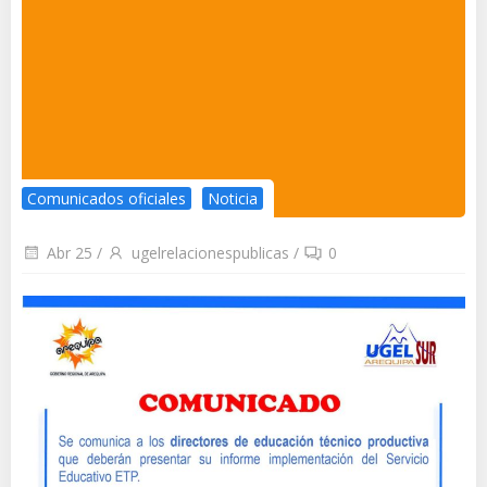
Comunicados oficiales
Noticia
Abr 25
/
ugelrelacionespublicas
/
0