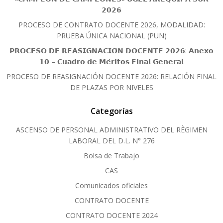
𝟮𝟬𝟮𝟲
PROCESO DE CONTRATO DOCENTE 2026, MODALIDAD:
PRUEBA ÚNICA NACIONAL (PUN)
𝗣𝗥𝗢𝗖𝗘𝗦𝗢 𝗗𝗘 𝗥𝗘𝗔𝗦𝗜𝗚𝗡𝗔𝗖𝗜𝗢́𝗡 𝗗𝗢𝗖𝗘𝗡𝗧𝗘 𝟮𝟬𝟮𝟲: 𝗔𝗻𝗲𝘅𝗼
𝟭𝟬 – 𝗖𝘂𝗮𝗱𝗿𝗼 𝗱𝗲 𝗠𝗲́𝗿𝗶𝘁𝗼𝘀 𝗙𝗶𝗻𝗮𝗹 𝗚𝗲𝗻𝗲𝗿𝗮𝗹
PROCESO DE REASIGNACIÓN DOCENTE 2026: RELACIÓN FINAL
DE PLAZAS POR NIVELES
Categorías
ASCENSO DE PERSONAL ADMINISTRATIVO DEL RÈGIMEN
LABORAL DEL D.L. N° 276
Bolsa de Trabajo
CAS
Comunicados oficiales
CONTRATO DOCENTE
CONTRATO DOCENTE 2024