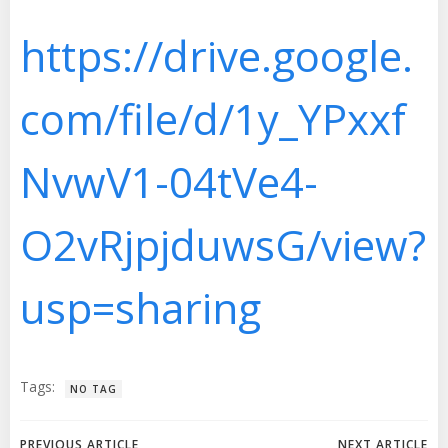
https://drive.google.
com/file/d/1y_YPxxf
NvwV1-04tVe4-
O2vRjpjduwsG/view?
usp=sharing
Tags:
NO TAG
PREVIOUS ARTICLE
NEXT ARTICLE