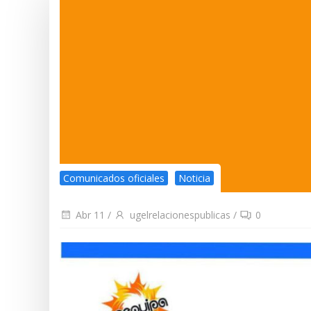
Comunicados oficiales
Noticia
Abr 11
/
ugelrelacionespublicas
/
0