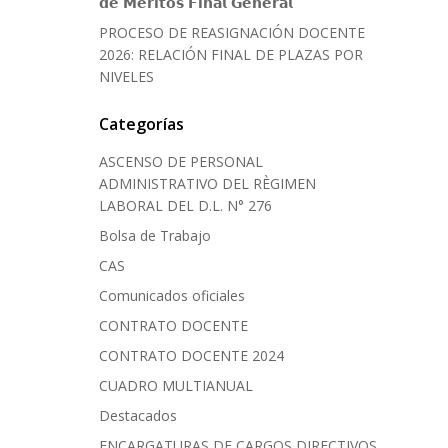
𝗱𝗲 𝗠𝗲́𝗿𝗶𝘁𝗼𝘀 𝗙𝗶𝗻𝗮𝗹 𝗚𝗲𝗻𝗲𝗿𝗮𝗹
PROCESO DE REASIGNACIÓN DOCENTE
2026: RELACIÓN FINAL DE PLAZAS POR
NIVELES
Categorías
ASCENSO DE PERSONAL
ADMINISTRATIVO DEL RÈGIMEN
LABORAL DEL D.L. N° 276
Bolsa de Trabajo
CAS
Comunicados oficiales
CONTRATO DOCENTE
CONTRATO DOCENTE 2024
CUADRO MULTIANUAL
Destacados
ENCARGATURAS DE CARGOS DIRECTIVOS