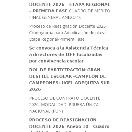
𝗗𝗢𝗖𝗘𝗡𝗧𝗘 𝟮𝟬𝟮𝟲 – 𝗘𝗧𝗔𝗣𝗔 𝗥𝗘𝗚𝗜𝗢𝗡𝗔𝗟
– 𝗣𝗥𝗜𝗠𝗘𝗥𝗔 𝗙𝗔𝗦𝗘 CUADRO DE MERITO
FINAL GENERAL ANEXO 10
Proceso de Reasignación Docente 2026:
Cronograma para Adjudicación de plazas
Etapa Regional-Primera Fase
𝗦𝗲 𝗰𝗼𝗻𝘃𝗼𝗰𝗮 𝗮 𝗹𝗮 𝗔𝘀𝗶𝘀𝘁𝗲𝗻𝗰𝗶𝗮 𝗧𝗲́𝗰𝗻𝗶𝗰𝗮
𝗮 𝗱𝗶𝗿𝗲𝗰𝘁𝗼𝗿𝗲𝘀 𝗱𝗲 𝗜𝗜𝗘𝗘 𝗳𝗼𝗰𝗮𝗹𝗶𝘇𝗮𝗱𝗮𝘀
𝗽𝗼𝗿 𝗰𝗼𝗻𝘃𝗶𝘃𝗲𝗻𝗰𝗶𝗮 𝗲𝘀𝗰𝗼𝗹𝗮𝗿
𝗥𝗢𝗟 𝗗𝗘 𝗣𝗔𝗥𝗧𝗜𝗖𝗜𝗣𝗔𝗖𝗜𝗢́𝗡: 𝗚𝗥𝗔𝗡
𝗗𝗘𝗦𝗙𝗜𝗟𝗘 𝗘𝗦𝗖𝗢𝗟𝗔𝗥 «𝗖𝗔𝗠𝗣𝗘𝗢́𝗡 𝗗𝗘
𝗖𝗔𝗠𝗣𝗘𝗢𝗡𝗘𝗦» 𝗨𝗚𝗘𝗟 𝗔𝗥𝗘𝗤𝗨𝗜𝗣𝗔 𝗦𝗨𝗥
𝟮𝟬𝟮𝟲
PROCESO DE CONTRATO DOCENTE
2026, MODALIDAD: PRUEBA ÚNICA
NACIONAL (PUN)
𝗣𝗥𝗢𝗖𝗘𝗦𝗢 𝗗𝗘 𝗥𝗘𝗔𝗦𝗜𝗚𝗡𝗔𝗖𝗜𝗢́𝗡
𝗗𝗢𝗖𝗘𝗡𝗧𝗘 𝟮𝟬𝟮𝟲: 𝗔𝗻𝗲𝘅𝗼 𝟭𝟬 – 𝗖𝘂𝗮𝗱𝗿𝗼