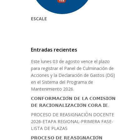
ESCALE
Entradas recientes
Este lunes 03 de agosto vence el plazo
para registrar el Panel de Culminación de
Acciones y la Declaración de Gastos (DG)
en el Sistema del Programa de
Mantenimiento 2026.
𝗖𝗢𝗡𝗙𝗢𝗥𝗠𝗔𝗖𝗜𝗢́𝗡 𝗗𝗘 𝗟𝗔 𝗖𝗢𝗠𝗜𝗦𝗜𝗢́𝗡
𝗗𝗘 𝗥𝗔𝗖𝗜𝗢𝗡𝗔𝗟𝗜𝗭𝗔𝗖𝗜𝗢́𝗡 𝗖𝗢𝗥𝗔 𝗜𝗘.
PROCESO DE REASIGNACIÓN DOCENTE
2026-ETAPA REGIONAL-PRIMERA FASE-
LISTA DE PLAZAS
𝗣𝗥𝗢𝗖𝗘𝗦𝗢 𝗗𝗘 𝗥𝗘𝗔𝗦𝗜𝗚𝗡𝗔𝗖𝗜𝗢́𝗡