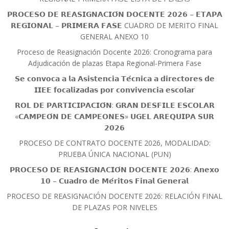
𝗣𝗥𝗢𝗖𝗘𝗦𝗢 𝗗𝗘 𝗥𝗘𝗔𝗦𝗜𝗚𝗡𝗔𝗖𝗜𝗢́𝗡 𝗗𝗢𝗖𝗘𝗡𝗧𝗘 𝟮𝟬𝟮𝟲 – 𝗘𝗧𝗔𝗣𝗔
𝗥𝗘𝗚𝗜𝗢𝗡𝗔𝗟 – 𝗣𝗥𝗜𝗠𝗘𝗥𝗔 𝗙𝗔𝗦𝗘 CUADRO DE MERITO FINAL
GENERAL ANEXO 10
Proceso de Reasignación Docente 2026: Cronograma para
Adjudicación de plazas Etapa Regional-Primera Fase
𝗦𝗲 𝗰𝗼𝗻𝘃𝗼𝗰𝗮 𝗮 𝗹𝗮 𝗔𝘀𝗶𝘀𝘁𝗲𝗻𝗰𝗶𝗮 𝗧𝗲́𝗰𝗻𝗶𝗰𝗮 𝗮 𝗱𝗶𝗿𝗲𝗰𝘁𝗼𝗿𝗲𝘀 𝗱𝗲
𝗜𝗜𝗘𝗘 𝗳𝗼𝗰𝗮𝗹𝗶𝘇𝗮𝗱𝗮𝘀 𝗽𝗼𝗿 𝗰𝗼𝗻𝘃𝗶𝘃𝗲𝗻𝗰𝗶𝗮 𝗲𝘀𝗰𝗼𝗹𝗮𝗿
𝗥𝗢𝗟 𝗗𝗘 𝗣𝗔𝗥𝗧𝗜𝗖𝗜𝗣𝗔𝗖𝗜𝗢́𝗡: 𝗚𝗥𝗔𝗡 𝗗𝗘𝗦𝗙𝗜𝗟𝗘 𝗘𝗦𝗖𝗢𝗟𝗔𝗥
«𝗖𝗔𝗠𝗣𝗘𝗢́𝗡 𝗗𝗘 𝗖𝗔𝗠𝗣𝗘𝗢𝗡𝗘𝗦» 𝗨𝗚𝗘𝗟 𝗔𝗥𝗘𝗤𝗨𝗜𝗣𝗔 𝗦𝗨𝗥
𝟮𝟬𝟮𝟲
PROCESO DE CONTRATO DOCENTE 2026, MODALIDAD:
PRUEBA ÚNICA NACIONAL (PUN)
𝗣𝗥𝗢𝗖𝗘𝗦𝗢 𝗗𝗘 𝗥𝗘𝗔𝗦𝗜𝗚𝗡𝗔𝗖𝗜𝗢́𝗡 𝗗𝗢𝗖𝗘𝗡𝗧𝗘 𝟮𝟬𝟮𝟲: 𝗔𝗻𝗲𝘅𝗼
𝟭𝟬 – 𝗖𝘂𝗮𝗱𝗿𝗼 𝗱𝗲 𝗠𝗲́𝗿𝗶𝘁𝗼𝘀 𝗙𝗶𝗻𝗮𝗹 𝗚𝗲𝗻𝗲𝗿𝗮𝗹
PROCESO DE REASIGNACIÓN DOCENTE 2026: RELACIÓN FINAL
DE PLAZAS POR NIVELES