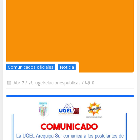
Comunicados oficiales
Noticia
Abr 7
/
ugelrelacionespublicas
/
0