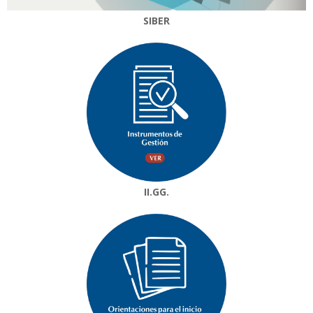
SIBER
II.GG.