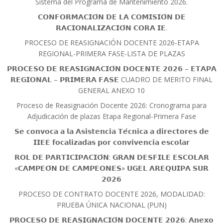
Sistema del Programa de Mantenimiento 2026.
𝗖𝗢𝗡𝗙𝗢𝗥𝗠𝗔𝗖𝗜𝗢́𝗡 𝗗𝗘 𝗟𝗔 𝗖𝗢𝗠𝗜𝗦𝗜𝗢́𝗡 𝗗𝗘
𝗥𝗔𝗖𝗜𝗢𝗡𝗔𝗟𝗜𝗭𝗔𝗖𝗜𝗢́𝗡 𝗖𝗢𝗥𝗔 𝗜𝗘.
PROCESO DE REASIGNACIÓN DOCENTE 2026-ETAPA
REGIONAL-PRIMERA FASE-LISTA DE PLAZAS
𝗣𝗥𝗢𝗖𝗘𝗦𝗢 𝗗𝗘 𝗥𝗘𝗔𝗦𝗜𝗚𝗡𝗔𝗖𝗜𝗢́𝗡 𝗗𝗢𝗖𝗘𝗡𝗧𝗘 𝟮𝟬𝟮𝟲 – 𝗘𝗧𝗔𝗣𝗔
𝗥𝗘𝗚𝗜𝗢𝗡𝗔𝗟 – 𝗣𝗥𝗜𝗠𝗘𝗥𝗔 𝗙𝗔𝗦𝗘 CUADRO DE MERITO FINAL
GENERAL ANEXO 10
Proceso de Reasignación Docente 2026: Cronograma para
Adjudicación de plazas Etapa Regional-Primera Fase
𝗦𝗲 𝗰𝗼𝗻𝘃𝗼𝗰𝗮 𝗮 𝗹𝗮 𝗔𝘀𝗶𝘀𝘁𝗲𝗻𝗰𝗶𝗮 𝗧𝗲́𝗰𝗻𝗶𝗰𝗮 𝗮 𝗱𝗶𝗿𝗲𝗰𝘁𝗼𝗿𝗲𝘀 𝗱𝗲
𝗜𝗜𝗘𝗘 𝗳𝗼𝗰𝗮𝗹𝗶𝘇𝗮𝗱𝗮𝘀 𝗽𝗼𝗿 𝗰𝗼𝗻𝘃𝗶𝘃𝗲𝗻𝗰𝗶𝗮 𝗲𝘀𝗰𝗼𝗹𝗮𝗿
𝗥𝗢𝗟 𝗗𝗘 𝗣𝗔𝗥𝗧𝗜𝗖𝗜𝗣𝗔𝗖𝗜𝗢́𝗡: 𝗚𝗥𝗔𝗡 𝗗𝗘𝗦𝗙𝗜𝗟𝗘 𝗘𝗦𝗖𝗢𝗟𝗔𝗥
«𝗖𝗔𝗠𝗣𝗘𝗢́𝗡 𝗗𝗘 𝗖𝗔𝗠𝗣𝗘𝗢𝗡𝗘𝗦» 𝗨𝗚𝗘𝗟 𝗔𝗥𝗘𝗤𝗨𝗜𝗣𝗔 𝗦𝗨𝗥
𝟮𝟬𝟮𝟲
PROCESO DE CONTRATO DOCENTE 2026, MODALIDAD:
PRUEBA ÚNICA NACIONAL (PUN)
𝗣𝗥𝗢𝗖𝗘𝗦𝗢 𝗗𝗘 𝗥𝗘𝗔𝗦𝗜𝗚𝗡𝗔𝗖𝗜𝗢́𝗡 𝗗𝗢𝗖𝗘𝗡𝗧𝗘 𝟮𝟬𝟮𝟲: 𝗔𝗻𝗲𝘅𝗼