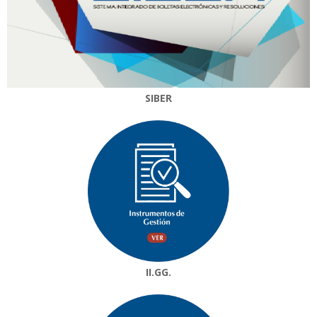
SIBER
II.GG.