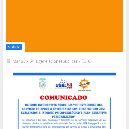
Noticia
Mar 30
/
ugelrelacionespublicas
/
0