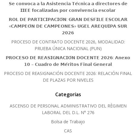
𝗦𝗲 𝗰𝗼𝗻𝘃𝗼𝗰𝗮 𝗮 𝗹𝗮 𝗔𝘀𝗶𝘀𝘁𝗲𝗻𝗰𝗶𝗮 𝗧𝗲́𝗰𝗻𝗶𝗰𝗮 𝗮 𝗱𝗶𝗿𝗲𝗰𝘁𝗼𝗿𝗲𝘀 𝗱𝗲
𝗜𝗜𝗘𝗘 𝗳𝗼𝗰𝗮𝗹𝗶𝘇𝗮𝗱𝗮𝘀 𝗽𝗼𝗿 𝗰𝗼𝗻𝘃𝗶𝘃𝗲𝗻𝗰𝗶𝗮 𝗲𝘀𝗰𝗼𝗹𝗮𝗿
𝗥𝗢𝗟 𝗗𝗘 𝗣𝗔𝗥𝗧𝗜𝗖𝗜𝗣𝗔𝗖𝗜𝗢́𝗡: 𝗚𝗥𝗔𝗡 𝗗𝗘𝗦𝗙𝗜𝗟𝗘 𝗘𝗦𝗖𝗢𝗟𝗔𝗥
«𝗖𝗔𝗠𝗣𝗘𝗢́𝗡 𝗗𝗘 𝗖𝗔𝗠𝗣𝗘𝗢𝗡𝗘𝗦» 𝗨𝗚𝗘𝗟 𝗔𝗥𝗘𝗤𝗨𝗜𝗣𝗔 𝗦𝗨𝗥
𝟮𝟬𝟮𝟲
PROCESO DE CONTRATO DOCENTE 2026, MODALIDAD:
PRUEBA ÚNICA NACIONAL (PUN)
𝗣𝗥𝗢𝗖𝗘𝗦𝗢 𝗗𝗘 𝗥𝗘𝗔𝗦𝗜𝗚𝗡𝗔𝗖𝗜𝗢́𝗡 𝗗𝗢𝗖𝗘𝗡𝗧𝗘 𝟮𝟬𝟮𝟲: 𝗔𝗻𝗲𝘅𝗼
𝟭𝟬 – 𝗖𝘂𝗮𝗱𝗿𝗼 𝗱𝗲 𝗠𝗲́𝗿𝗶𝘁𝗼𝘀 𝗙𝗶𝗻𝗮𝗹 𝗚𝗲𝗻𝗲𝗿𝗮𝗹
PROCESO DE REASIGNACIÓN DOCENTE 2026: RELACIÓN FINAL
DE PLAZAS POR NIVELES
Categorías
ASCENSO DE PERSONAL ADMINISTRATIVO DEL RÈGIMEN
LABORAL DEL D.L. N° 276
Bolsa de Trabajo
CAS