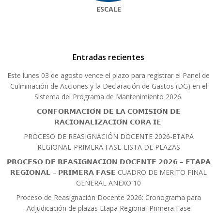
ESCALE
Entradas recientes
Este lunes 03 de agosto vence el plazo para registrar el Panel de
Culminación de Acciones y la Declaración de Gastos (DG) en el
Sistema del Programa de Mantenimiento 2026.
𝗖𝗢𝗡𝗙𝗢𝗥𝗠𝗔𝗖𝗜𝗢́𝗡 𝗗𝗘 𝗟𝗔 𝗖𝗢𝗠𝗜𝗦𝗜𝗢́𝗡 𝗗𝗘
𝗥𝗔𝗖𝗜𝗢𝗡𝗔𝗟𝗜𝗭𝗔𝗖𝗜𝗢́𝗡 𝗖𝗢𝗥𝗔 𝗜𝗘.
PROCESO DE REASIGNACIÓN DOCENTE 2026-ETAPA
REGIONAL-PRIMERA FASE-LISTA DE PLAZAS
𝗣𝗥𝗢𝗖𝗘𝗦𝗢 𝗗𝗘 𝗥𝗘𝗔𝗦𝗜𝗚𝗡𝗔𝗖𝗜𝗢́𝗡 𝗗𝗢𝗖𝗘𝗡𝗧𝗘 𝟮𝟬𝟮𝟲 – 𝗘𝗧𝗔𝗣𝗔
𝗥𝗘𝗚𝗜𝗢𝗡𝗔𝗟 – 𝗣𝗥𝗜𝗠𝗘𝗥𝗔 𝗙𝗔𝗦𝗘 CUADRO DE MERITO FINAL
GENERAL ANEXO 10
Proceso de Reasignación Docente 2026: Cronograma para
Adjudicación de plazas Etapa Regional-Primera Fase