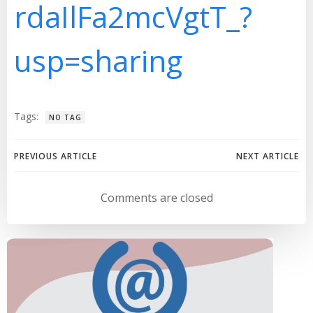
rdaIlFa2mcVgtT_?
usp=sharing
Tags:
NO TAG
Navegación
Navegación
PREVIOUS ARTICLE
NEXT ARTICLE
de
de
Comments are closed
entradas
entradas