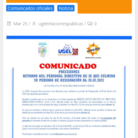
Comunicados oficiales
Noticia
Mar 25
/
ugelrelacionespublicas
/
0