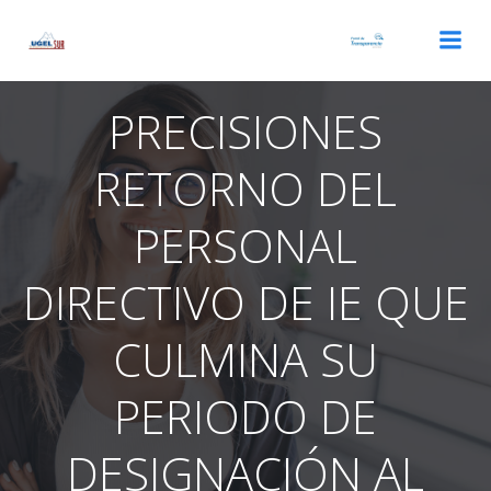
Saltar
al
contenido
PRECISIONES
RETORNO DEL
PERSONAL
DIRECTIVO DE IE QUE
CULMINA SU
PERIODO DE
DESIGNACIÓN AL