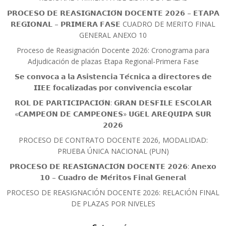
𝗣𝗥𝗢𝗖𝗘𝗦𝗢 𝗗𝗘 𝗥𝗘𝗔𝗦𝗜𝗚𝗡𝗔𝗖𝗜𝗢́𝗡 𝗗𝗢𝗖𝗘𝗡𝗧𝗘 𝟮𝟬𝟮𝟲 – 𝗘𝗧𝗔𝗣𝗔
𝗥𝗘𝗚𝗜𝗢𝗡𝗔𝗟 – 𝗣𝗥𝗜𝗠𝗘𝗥𝗔 𝗙𝗔𝗦𝗘 CUADRO DE MERITO FINAL
GENERAL ANEXO 10
Proceso de Reasignación Docente 2026: Cronograma para
Adjudicación de plazas Etapa Regional-Primera Fase
𝗦𝗲 𝗰𝗼𝗻𝘃𝗼𝗰𝗮 𝗮 𝗹𝗮 𝗔𝘀𝗶𝘀𝘁𝗲𝗻𝗰𝗶𝗮 𝗧𝗲́𝗰𝗻𝗶𝗰𝗮 𝗮 𝗱𝗶𝗿𝗲𝗰𝘁𝗼𝗿𝗲𝘀 𝗱𝗲
𝗜𝗜𝗘𝗘 𝗳𝗼𝗰𝗮𝗹𝗶𝘇𝗮𝗱𝗮𝘀 𝗽𝗼𝗿 𝗰𝗼𝗻𝘃𝗶𝘃𝗲𝗻𝗰𝗶𝗮 𝗲𝘀𝗰𝗼𝗹𝗮𝗿
𝗥𝗢𝗟 𝗗𝗘 𝗣𝗔𝗥𝗧𝗜𝗖𝗜𝗣𝗔𝗖𝗜𝗢́𝗡: 𝗚𝗥𝗔𝗡 𝗗𝗘𝗦𝗙𝗜𝗟𝗘 𝗘𝗦𝗖𝗢𝗟𝗔𝗥
«𝗖𝗔𝗠𝗣𝗘𝗢́𝗡 𝗗𝗘 𝗖𝗔𝗠𝗣𝗘𝗢𝗡𝗘𝗦» 𝗨𝗚𝗘𝗟 𝗔𝗥𝗘𝗤𝗨𝗜𝗣𝗔 𝗦𝗨𝗥
𝟮𝟬𝟮𝟲
PROCESO DE CONTRATO DOCENTE 2026, MODALIDAD:
PRUEBA ÚNICA NACIONAL (PUN)
𝗣𝗥𝗢𝗖𝗘𝗦𝗢 𝗗𝗘 𝗥𝗘𝗔𝗦𝗜𝗚𝗡𝗔𝗖𝗜𝗢́𝗡 𝗗𝗢𝗖𝗘𝗡𝗧𝗘 𝟮𝟬𝟮𝟲: 𝗔𝗻𝗲𝘅𝗼
𝟭𝟬 – 𝗖𝘂𝗮𝗱𝗿𝗼 𝗱𝗲 𝗠𝗲́𝗿𝗶𝘁𝗼𝘀 𝗙𝗶𝗻𝗮𝗹 𝗚𝗲𝗻𝗲𝗿𝗮𝗹
PROCESO DE REASIGNACIÓN DOCENTE 2026: RELACIÓN FINAL
DE PLAZAS POR NIVELES