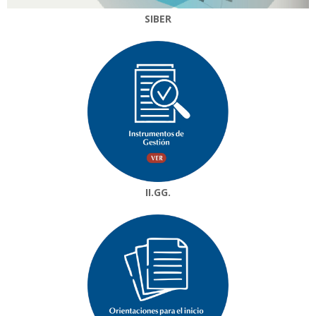
SIBER
II.GG.