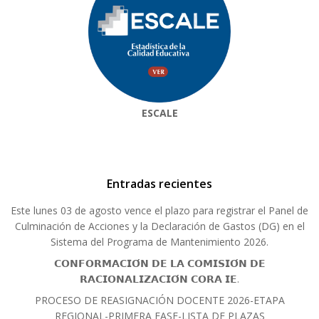
ESCALE
Entradas recientes
Este lunes 03 de agosto vence el plazo para registrar el Panel de
Culminación de Acciones y la Declaración de Gastos (DG) en el
Sistema del Programa de Mantenimiento 2026.
𝗖𝗢𝗡𝗙𝗢𝗥𝗠𝗔𝗖𝗜𝗢́𝗡 𝗗𝗘 𝗟𝗔 𝗖𝗢𝗠𝗜𝗦𝗜𝗢́𝗡 𝗗𝗘
𝗥𝗔𝗖𝗜𝗢𝗡𝗔𝗟𝗜𝗭𝗔𝗖𝗜𝗢́𝗡 𝗖𝗢𝗥𝗔 𝗜𝗘.
PROCESO DE REASIGNACIÓN DOCENTE 2026-ETAPA
REGIONAL-PRIMERA FASE-LISTA DE PLAZAS