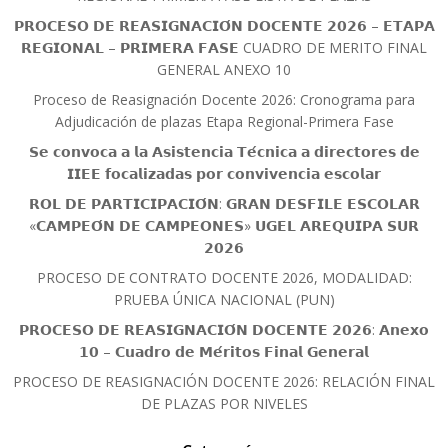
𝗣𝗥𝗢𝗖𝗘𝗦𝗢 𝗗𝗘 𝗥𝗘𝗔𝗦𝗜𝗚𝗡𝗔𝗖𝗜𝗢́𝗡 𝗗𝗢𝗖𝗘𝗡𝗧𝗘 𝟮𝟬𝟮𝟲 – 𝗘𝗧𝗔𝗣𝗔
𝗥𝗘𝗚𝗜𝗢𝗡𝗔𝗟 – 𝗣𝗥𝗜𝗠𝗘𝗥𝗔 𝗙𝗔𝗦𝗘 CUADRO DE MERITO FINAL
GENERAL ANEXO 10
Proceso de Reasignación Docente 2026: Cronograma para
Adjudicación de plazas Etapa Regional-Primera Fase
𝗦𝗲 𝗰𝗼𝗻𝘃𝗼𝗰𝗮 𝗮 𝗹𝗮 𝗔𝘀𝗶𝘀𝘁𝗲𝗻𝗰𝗶𝗮 𝗧𝗲́𝗰𝗻𝗶𝗰𝗮 𝗮 𝗱𝗶𝗿𝗲𝗰𝘁𝗼𝗿𝗲𝘀 𝗱𝗲
𝗜𝗜𝗘𝗘 𝗳𝗼𝗰𝗮𝗹𝗶𝘇𝗮𝗱𝗮𝘀 𝗽𝗼𝗿 𝗰𝗼𝗻𝘃𝗶𝘃𝗲𝗻𝗰𝗶𝗮 𝗲𝘀𝗰𝗼𝗹𝗮𝗿
𝗥𝗢𝗟 𝗗𝗘 𝗣𝗔𝗥𝗧𝗜𝗖𝗜𝗣𝗔𝗖𝗜𝗢́𝗡: 𝗚𝗥𝗔𝗡 𝗗𝗘𝗦𝗙𝗜𝗟𝗘 𝗘𝗦𝗖𝗢𝗟𝗔𝗥
«𝗖𝗔𝗠𝗣𝗘𝗢́𝗡 𝗗𝗘 𝗖𝗔𝗠𝗣𝗘𝗢𝗡𝗘𝗦» 𝗨𝗚𝗘𝗟 𝗔𝗥𝗘𝗤𝗨𝗜𝗣𝗔 𝗦𝗨𝗥
𝟮𝟬𝟮𝟲
PROCESO DE CONTRATO DOCENTE 2026, MODALIDAD:
PRUEBA ÚNICA NACIONAL (PUN)
𝗣𝗥𝗢𝗖𝗘𝗦𝗢 𝗗𝗘 𝗥𝗘𝗔𝗦𝗜𝗚𝗡𝗔𝗖𝗜𝗢́𝗡 𝗗𝗢𝗖𝗘𝗡𝗧𝗘 𝟮𝟬𝟮𝟲: 𝗔𝗻𝗲𝘅𝗼
𝟭𝟬 – 𝗖𝘂𝗮𝗱𝗿𝗼 𝗱𝗲 𝗠𝗲́𝗿𝗶𝘁𝗼𝘀 𝗙𝗶𝗻𝗮𝗹 𝗚𝗲𝗻𝗲𝗿𝗮𝗹
PROCESO DE REASIGNACIÓN DOCENTE 2026: RELACIÓN FINAL
DE PLAZAS POR NIVELES