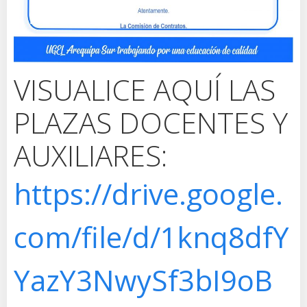
VISUALICE AQUÍ LAS
PLAZAS DOCENTES Y
AUXILIARES:
https://drive.google.
com/file/d/1knq8dfY
YazY3NwySf3bI9oB