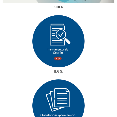
SIBER
II.GG.