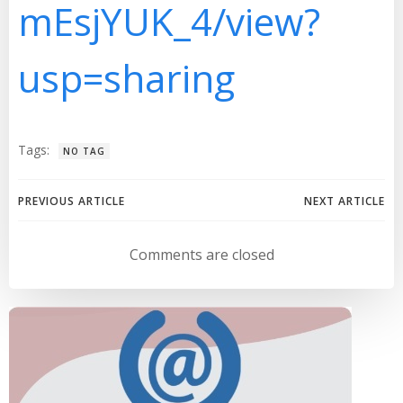
mEsjYUK_4/view?
usp=sharing
Tags:
NO TAG
Navegación
Navegación
PREVIOUS ARTICLE
NEXT ARTICLE
de
de
Comments are closed
entradas
entradas