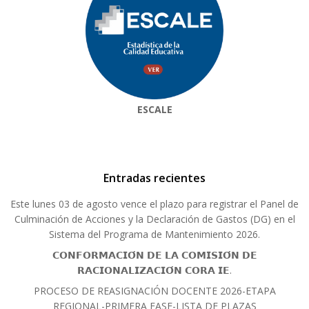
ESCALE
Entradas recientes
Este lunes 03 de agosto vence el plazo para registrar el Panel de
Culminación de Acciones y la Declaración de Gastos (DG) en el
Sistema del Programa de Mantenimiento 2026.
𝗖𝗢𝗡𝗙𝗢𝗥𝗠𝗔𝗖𝗜𝗢́𝗡 𝗗𝗘 𝗟𝗔 𝗖𝗢𝗠𝗜𝗦𝗜𝗢́𝗡 𝗗𝗘
𝗥𝗔𝗖𝗜𝗢𝗡𝗔𝗟𝗜𝗭𝗔𝗖𝗜𝗢́𝗡 𝗖𝗢𝗥𝗔 𝗜𝗘.
PROCESO DE REASIGNACIÓN DOCENTE 2026-ETAPA
REGIONAL-PRIMERA FASE-LISTA DE PLAZAS