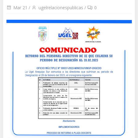
Mar 21
/
ugelrelacionespublicas
/
0