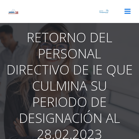
Saltar
al
contenido
RETORNO DEL
PERSONAL
DIRECTIVO DE IE QUE
CULMINA SU
PERIODO DE
DESIGNACIÓN AL
28.02.2023