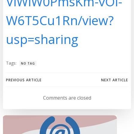
ViWiW0PmsKm-vOl-
W6T5Cu1Rn/view?
usp=sharing
Tags:
NO TAG
Navegación
Navegación
PREVIOUS ARTICLE
NEXT ARTICLE
de
de
Comments are closed
entradas
entradas