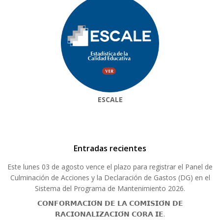
ESCALE
Entradas recientes
Este lunes 03 de agosto vence el plazo para registrar el Panel de
Culminación de Acciones y la Declaración de Gastos (DG) en el
Sistema del Programa de Mantenimiento 2026.
𝗖𝗢𝗡𝗙𝗢𝗥𝗠𝗔𝗖𝗜𝗢́𝗡 𝗗𝗘 𝗟𝗔 𝗖𝗢𝗠𝗜𝗦𝗜𝗢́𝗡 𝗗𝗘
𝗥𝗔𝗖𝗜𝗢𝗡𝗔𝗟𝗜𝗭𝗔𝗖𝗜𝗢́𝗡 𝗖𝗢𝗥𝗔 𝗜𝗘.