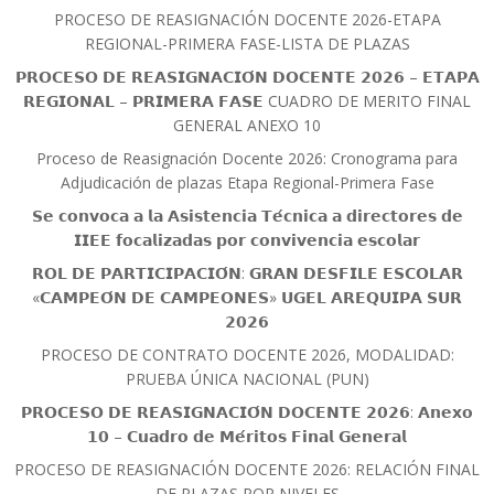
PROCESO DE REASIGNACIÓN DOCENTE 2026-ETAPA
REGIONAL-PRIMERA FASE-LISTA DE PLAZAS
𝗣𝗥𝗢𝗖𝗘𝗦𝗢 𝗗𝗘 𝗥𝗘𝗔𝗦𝗜𝗚𝗡𝗔𝗖𝗜𝗢́𝗡 𝗗𝗢𝗖𝗘𝗡𝗧𝗘 𝟮𝟬𝟮𝟲 – 𝗘𝗧𝗔𝗣𝗔
𝗥𝗘𝗚𝗜𝗢𝗡𝗔𝗟 – 𝗣𝗥𝗜𝗠𝗘𝗥𝗔 𝗙𝗔𝗦𝗘 CUADRO DE MERITO FINAL
GENERAL ANEXO 10
Proceso de Reasignación Docente 2026: Cronograma para
Adjudicación de plazas Etapa Regional-Primera Fase
𝗦𝗲 𝗰𝗼𝗻𝘃𝗼𝗰𝗮 𝗮 𝗹𝗮 𝗔𝘀𝗶𝘀𝘁𝗲𝗻𝗰𝗶𝗮 𝗧𝗲́𝗰𝗻𝗶𝗰𝗮 𝗮 𝗱𝗶𝗿𝗲𝗰𝘁𝗼𝗿𝗲𝘀 𝗱𝗲
𝗜𝗜𝗘𝗘 𝗳𝗼𝗰𝗮𝗹𝗶𝘇𝗮𝗱𝗮𝘀 𝗽𝗼𝗿 𝗰𝗼𝗻𝘃𝗶𝘃𝗲𝗻𝗰𝗶𝗮 𝗲𝘀𝗰𝗼𝗹𝗮𝗿
𝗥𝗢𝗟 𝗗𝗘 𝗣𝗔𝗥𝗧𝗜𝗖𝗜𝗣𝗔𝗖𝗜𝗢́𝗡: 𝗚𝗥𝗔𝗡 𝗗𝗘𝗦𝗙𝗜𝗟𝗘 𝗘𝗦𝗖𝗢𝗟𝗔𝗥
«𝗖𝗔𝗠𝗣𝗘𝗢́𝗡 𝗗𝗘 𝗖𝗔𝗠𝗣𝗘𝗢𝗡𝗘𝗦» 𝗨𝗚𝗘𝗟 𝗔𝗥𝗘𝗤𝗨𝗜𝗣𝗔 𝗦𝗨𝗥
𝟮𝟬𝟮𝟲
PROCESO DE CONTRATO DOCENTE 2026, MODALIDAD:
PRUEBA ÚNICA NACIONAL (PUN)
𝗣𝗥𝗢𝗖𝗘𝗦𝗢 𝗗𝗘 𝗥𝗘𝗔𝗦𝗜𝗚𝗡𝗔𝗖𝗜𝗢́𝗡 𝗗𝗢𝗖𝗘𝗡𝗧𝗘 𝟮𝟬𝟮𝟲: 𝗔𝗻𝗲𝘅𝗼
𝟭𝟬 – 𝗖𝘂𝗮𝗱𝗿𝗼 𝗱𝗲 𝗠𝗲́𝗿𝗶𝘁𝗼𝘀 𝗙𝗶𝗻𝗮𝗹 𝗚𝗲𝗻𝗲𝗿𝗮𝗹
PROCESO DE REASIGNACIÓN DOCENTE 2026: RELACIÓN FINAL
DE PLAZAS POR NIVELES