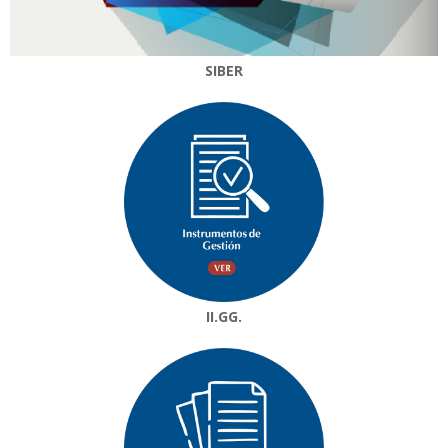
SIBER
II.GG.