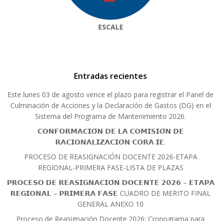
ESCALE
Entradas recientes
Este lunes 03 de agosto vence el plazo para registrar el Panel de
Culminación de Acciones y la Declaración de Gastos (DG) en el
Sistema del Programa de Mantenimiento 2026.
𝗖𝗢𝗡𝗙𝗢𝗥𝗠𝗔𝗖𝗜𝗢́𝗡 𝗗𝗘 𝗟𝗔 𝗖𝗢𝗠𝗜𝗦𝗜𝗢́𝗡 𝗗𝗘
𝗥𝗔𝗖𝗜𝗢𝗡𝗔𝗟𝗜𝗭𝗔𝗖𝗜𝗢́𝗡 𝗖𝗢𝗥𝗔 𝗜𝗘.
PROCESO DE REASIGNACIÓN DOCENTE 2026-ETAPA
REGIONAL-PRIMERA FASE-LISTA DE PLAZAS
𝗣𝗥𝗢𝗖𝗘𝗦𝗢 𝗗𝗘 𝗥𝗘𝗔𝗦𝗜𝗚𝗡𝗔𝗖𝗜𝗢́𝗡 𝗗𝗢𝗖𝗘𝗡𝗧𝗘 𝟮𝟬𝟮𝟲 – 𝗘𝗧𝗔𝗣𝗔
𝗥𝗘𝗚𝗜𝗢𝗡𝗔𝗟 – 𝗣𝗥𝗜𝗠𝗘𝗥𝗔 𝗙𝗔𝗦𝗘 CUADRO DE MERITO FINAL
GENERAL ANEXO 10
Proceso de Reasignación Docente 2026: Cronograma para