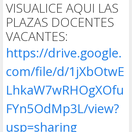
VISUALICE AQUI LAS
PLAZAS DOCENTES
VACANTES:
https://drive.google.
com/file/d/1jXbOtwE
LhkaW7wRHOgXOfu
FYn5OdMp3L/view?
usp=sharing