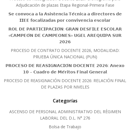
Adjudicación de plazas Etapa Regional-Primera Fase
𝗦𝗲 𝗰𝗼𝗻𝘃𝗼𝗰𝗮 𝗮 𝗹𝗮 𝗔𝘀𝗶𝘀𝘁𝗲𝗻𝗰𝗶𝗮 𝗧𝗲́𝗰𝗻𝗶𝗰𝗮 𝗮 𝗱𝗶𝗿𝗲𝗰𝘁𝗼𝗿𝗲𝘀 𝗱𝗲
𝗜𝗜𝗘𝗘 𝗳𝗼𝗰𝗮𝗹𝗶𝘇𝗮𝗱𝗮𝘀 𝗽𝗼𝗿 𝗰𝗼𝗻𝘃𝗶𝘃𝗲𝗻𝗰𝗶𝗮 𝗲𝘀𝗰𝗼𝗹𝗮𝗿
𝗥𝗢𝗟 𝗗𝗘 𝗣𝗔𝗥𝗧𝗜𝗖𝗜𝗣𝗔𝗖𝗜𝗢́𝗡: 𝗚𝗥𝗔𝗡 𝗗𝗘𝗦𝗙𝗜𝗟𝗘 𝗘𝗦𝗖𝗢𝗟𝗔𝗥
«𝗖𝗔𝗠𝗣𝗘𝗢́𝗡 𝗗𝗘 𝗖𝗔𝗠𝗣𝗘𝗢𝗡𝗘𝗦» 𝗨𝗚𝗘𝗟 𝗔𝗥𝗘𝗤𝗨𝗜𝗣𝗔 𝗦𝗨𝗥
𝟮𝟬𝟮𝟲
PROCESO DE CONTRATO DOCENTE 2026, MODALIDAD:
PRUEBA ÚNICA NACIONAL (PUN)
𝗣𝗥𝗢𝗖𝗘𝗦𝗢 𝗗𝗘 𝗥𝗘𝗔𝗦𝗜𝗚𝗡𝗔𝗖𝗜𝗢́𝗡 𝗗𝗢𝗖𝗘𝗡𝗧𝗘 𝟮𝟬𝟮𝟲: 𝗔𝗻𝗲𝘅𝗼
𝟭𝟬 – 𝗖𝘂𝗮𝗱𝗿𝗼 𝗱𝗲 𝗠𝗲́𝗿𝗶𝘁𝗼𝘀 𝗙𝗶𝗻𝗮𝗹 𝗚𝗲𝗻𝗲𝗿𝗮𝗹
PROCESO DE REASIGNACIÓN DOCENTE 2026: RELACIÓN FINAL
DE PLAZAS POR NIVELES
Categorías
ASCENSO DE PERSONAL ADMINISTRATIVO DEL RÈGIMEN
LABORAL DEL D.L. N° 276
Bolsa de Trabajo