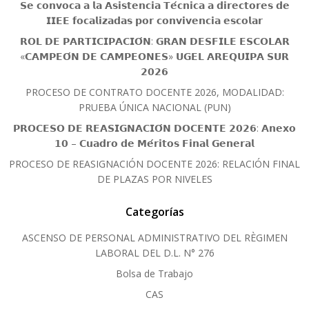
𝗦𝗲 𝗰𝗼𝗻𝘃𝗼𝗰𝗮 𝗮 𝗹𝗮 𝗔𝘀𝗶𝘀𝘁𝗲𝗻𝗰𝗶𝗮 𝗧𝗲́𝗰𝗻𝗶𝗰𝗮 𝗮 𝗱𝗶𝗿𝗲𝗰𝘁𝗼𝗿𝗲𝘀 𝗱𝗲
𝗜𝗜𝗘𝗘 𝗳𝗼𝗰𝗮𝗹𝗶𝘇𝗮𝗱𝗮𝘀 𝗽𝗼𝗿 𝗰𝗼𝗻𝘃𝗶𝘃𝗲𝗻𝗰𝗶𝗮 𝗲𝘀𝗰𝗼𝗹𝗮𝗿
𝗥𝗢𝗟 𝗗𝗘 𝗣𝗔𝗥𝗧𝗜𝗖𝗜𝗣𝗔𝗖𝗜𝗢́𝗡: 𝗚𝗥𝗔𝗡 𝗗𝗘𝗦𝗙𝗜𝗟𝗘 𝗘𝗦𝗖𝗢𝗟𝗔𝗥
«𝗖𝗔𝗠𝗣𝗘𝗢́𝗡 𝗗𝗘 𝗖𝗔𝗠𝗣𝗘𝗢𝗡𝗘𝗦» 𝗨𝗚𝗘𝗟 𝗔𝗥𝗘𝗤𝗨𝗜𝗣𝗔 𝗦𝗨𝗥
𝟮𝟬𝟮𝟲
PROCESO DE CONTRATO DOCENTE 2026, MODALIDAD:
PRUEBA ÚNICA NACIONAL (PUN)
𝗣𝗥𝗢𝗖𝗘𝗦𝗢 𝗗𝗘 𝗥𝗘𝗔𝗦𝗜𝗚𝗡𝗔𝗖𝗜𝗢́𝗡 𝗗𝗢𝗖𝗘𝗡𝗧𝗘 𝟮𝟬𝟮𝟲: 𝗔𝗻𝗲𝘅𝗼
𝟭𝟬 – 𝗖𝘂𝗮𝗱𝗿𝗼 𝗱𝗲 𝗠𝗲́𝗿𝗶𝘁𝗼𝘀 𝗙𝗶𝗻𝗮𝗹 𝗚𝗲𝗻𝗲𝗿𝗮𝗹
PROCESO DE REASIGNACIÓN DOCENTE 2026: RELACIÓN FINAL
DE PLAZAS POR NIVELES
Categorías
ASCENSO DE PERSONAL ADMINISTRATIVO DEL RÈGIMEN
LABORAL DEL D.L. N° 276
Bolsa de Trabajo
CAS