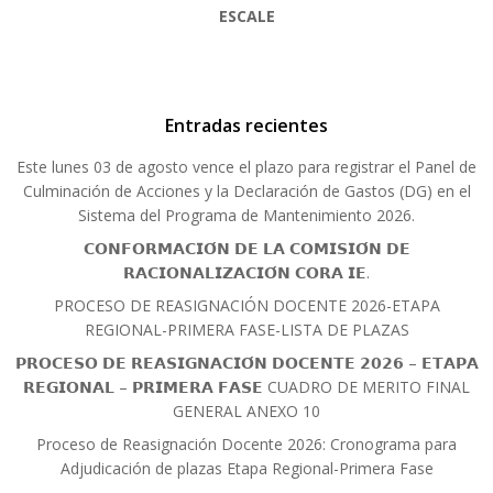
ESCALE
Entradas recientes
Este lunes 03 de agosto vence el plazo para registrar el Panel de
Culminación de Acciones y la Declaración de Gastos (DG) en el
Sistema del Programa de Mantenimiento 2026.
𝗖𝗢𝗡𝗙𝗢𝗥𝗠𝗔𝗖𝗜𝗢́𝗡 𝗗𝗘 𝗟𝗔 𝗖𝗢𝗠𝗜𝗦𝗜𝗢́𝗡 𝗗𝗘
𝗥𝗔𝗖𝗜𝗢𝗡𝗔𝗟𝗜𝗭𝗔𝗖𝗜𝗢́𝗡 𝗖𝗢𝗥𝗔 𝗜𝗘.
PROCESO DE REASIGNACIÓN DOCENTE 2026-ETAPA
REGIONAL-PRIMERA FASE-LISTA DE PLAZAS
𝗣𝗥𝗢𝗖𝗘𝗦𝗢 𝗗𝗘 𝗥𝗘𝗔𝗦𝗜𝗚𝗡𝗔𝗖𝗜𝗢́𝗡 𝗗𝗢𝗖𝗘𝗡𝗧𝗘 𝟮𝟬𝟮𝟲 – 𝗘𝗧𝗔𝗣𝗔
𝗥𝗘𝗚𝗜𝗢𝗡𝗔𝗟 – 𝗣𝗥𝗜𝗠𝗘𝗥𝗔 𝗙𝗔𝗦𝗘 CUADRO DE MERITO FINAL
GENERAL ANEXO 10
Proceso de Reasignación Docente 2026: Cronograma para
Adjudicación de plazas Etapa Regional-Primera Fase