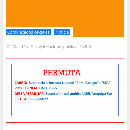
Comunicados oficiales
Noticia
Mar 11
/
ugelrelacionespublicas
/
0