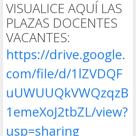
VISUALICE AQUÍ LAS
PLAZAS DOCENTES
VACANTES:
https://drive.google.
com/file/d/1lZVDQF
uUWUUQkVWQzqzB
1emeXoJ2tbZL/view?
usp=sharing