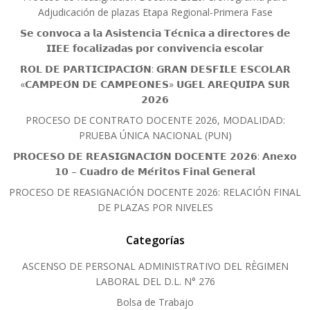
Adjudicación de plazas Etapa Regional-Primera Fase
𝗦𝗲 𝗰𝗼𝗻𝘃𝗼𝗰𝗮 𝗮 𝗹𝗮 𝗔𝘀𝗶𝘀𝘁𝗲𝗻𝗰𝗶𝗮 𝗧𝗲́𝗰𝗻𝗶𝗰𝗮 𝗮 𝗱𝗶𝗿𝗲𝗰𝘁𝗼𝗿𝗲𝘀 𝗱𝗲
𝗜𝗜𝗘𝗘 𝗳𝗼𝗰𝗮𝗹𝗶𝘇𝗮𝗱𝗮𝘀 𝗽𝗼𝗿 𝗰𝗼𝗻𝘃𝗶𝘃𝗲𝗻𝗰𝗶𝗮 𝗲𝘀𝗰𝗼𝗹𝗮𝗿
𝗥𝗢𝗟 𝗗𝗘 𝗣𝗔𝗥𝗧𝗜𝗖𝗜𝗣𝗔𝗖𝗜𝗢́𝗡: 𝗚𝗥𝗔𝗡 𝗗𝗘𝗦𝗙𝗜𝗟𝗘 𝗘𝗦𝗖𝗢𝗟𝗔𝗥
«𝗖𝗔𝗠𝗣𝗘𝗢́𝗡 𝗗𝗘 𝗖𝗔𝗠𝗣𝗘𝗢𝗡𝗘𝗦» 𝗨𝗚𝗘𝗟 𝗔𝗥𝗘𝗤𝗨𝗜𝗣𝗔 𝗦𝗨𝗥
𝟮𝟬𝟮𝟲
PROCESO DE CONTRATO DOCENTE 2026, MODALIDAD:
PRUEBA ÚNICA NACIONAL (PUN)
𝗣𝗥𝗢𝗖𝗘𝗦𝗢 𝗗𝗘 𝗥𝗘𝗔𝗦𝗜𝗚𝗡𝗔𝗖𝗜𝗢́𝗡 𝗗𝗢𝗖𝗘𝗡𝗧𝗘 𝟮𝟬𝟮𝟲: 𝗔𝗻𝗲𝘅𝗼
𝟭𝟬 – 𝗖𝘂𝗮𝗱𝗿𝗼 𝗱𝗲 𝗠𝗲́𝗿𝗶𝘁𝗼𝘀 𝗙𝗶𝗻𝗮𝗹 𝗚𝗲𝗻𝗲𝗿𝗮𝗹
PROCESO DE REASIGNACIÓN DOCENTE 2026: RELACIÓN FINAL
DE PLAZAS POR NIVELES
Categorías
ASCENSO DE PERSONAL ADMINISTRATIVO DEL RÈGIMEN
LABORAL DEL D.L. N° 276
Bolsa de Trabajo