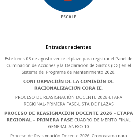
ESCALE
Entradas recientes
Este lunes 03 de agosto vence el plazo para registrar el Panel de
Culminación de Acciones y la Declaración de Gastos (DG) en el
Sistema del Programa de Mantenimiento 2026.
𝗖𝗢𝗡𝗙𝗢𝗥𝗠𝗔𝗖𝗜𝗢́𝗡 𝗗𝗘 𝗟𝗔 𝗖𝗢𝗠𝗜𝗦𝗜𝗢́𝗡 𝗗𝗘
𝗥𝗔𝗖𝗜𝗢𝗡𝗔𝗟𝗜𝗭𝗔𝗖𝗜𝗢́𝗡 𝗖𝗢𝗥𝗔 𝗜𝗘.
PROCESO DE REASIGNACIÓN DOCENTE 2026-ETAPA
REGIONAL-PRIMERA FASE-LISTA DE PLAZAS
𝗣𝗥𝗢𝗖𝗘𝗦𝗢 𝗗𝗘 𝗥𝗘𝗔𝗦𝗜𝗚𝗡𝗔𝗖𝗜𝗢́𝗡 𝗗𝗢𝗖𝗘𝗡𝗧𝗘 𝟮𝟬𝟮𝟲 – 𝗘𝗧𝗔𝗣𝗔
𝗥𝗘𝗚𝗜𝗢𝗡𝗔𝗟 – 𝗣𝗥𝗜𝗠𝗘𝗥𝗔 𝗙𝗔𝗦𝗘 CUADRO DE MERITO FINAL
GENERAL ANEXO 10
Proceso de Reasignación Docente 2026: Cronograma para