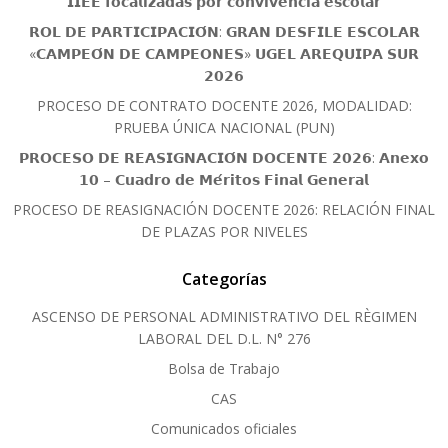
𝗜𝗜𝗘𝗘 𝗳𝗼𝗰𝗮𝗹𝗶𝘇𝗮𝗱𝗮𝘀 𝗽𝗼𝗿 𝗰𝗼𝗻𝘃𝗶𝘃𝗲𝗻𝗰𝗶𝗮 𝗲𝘀𝗰𝗼𝗹𝗮𝗿
𝗥𝗢𝗟 𝗗𝗘 𝗣𝗔𝗥𝗧𝗜𝗖𝗜𝗣𝗔𝗖𝗜𝗢́𝗡: 𝗚𝗥𝗔𝗡 𝗗𝗘𝗦𝗙𝗜𝗟𝗘 𝗘𝗦𝗖𝗢𝗟𝗔𝗥
«𝗖𝗔𝗠𝗣𝗘𝗢́𝗡 𝗗𝗘 𝗖𝗔𝗠𝗣𝗘𝗢𝗡𝗘𝗦» 𝗨𝗚𝗘𝗟 𝗔𝗥𝗘𝗤𝗨𝗜𝗣𝗔 𝗦𝗨𝗥
𝟮𝟬𝟮𝟲
PROCESO DE CONTRATO DOCENTE 2026, MODALIDAD:
PRUEBA ÚNICA NACIONAL (PUN)
𝗣𝗥𝗢𝗖𝗘𝗦𝗢 𝗗𝗘 𝗥𝗘𝗔𝗦𝗜𝗚𝗡𝗔𝗖𝗜𝗢́𝗡 𝗗𝗢𝗖𝗘𝗡𝗧𝗘 𝟮𝟬𝟮𝟲: 𝗔𝗻𝗲𝘅𝗼
𝟭𝟬 – 𝗖𝘂𝗮𝗱𝗿𝗼 𝗱𝗲 𝗠𝗲́𝗿𝗶𝘁𝗼𝘀 𝗙𝗶𝗻𝗮𝗹 𝗚𝗲𝗻𝗲𝗿𝗮𝗹
PROCESO DE REASIGNACIÓN DOCENTE 2026: RELACIÓN FINAL
DE PLAZAS POR NIVELES
Categorías
ASCENSO DE PERSONAL ADMINISTRATIVO DEL RÈGIMEN
LABORAL DEL D.L. N° 276
Bolsa de Trabajo
CAS
Comunicados oficiales