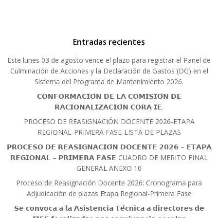
Entradas recientes
Este lunes 03 de agosto vence el plazo para registrar el Panel de
Culminación de Acciones y la Declaración de Gastos (DG) en el
Sistema del Programa de Mantenimiento 2026.
𝗖𝗢𝗡𝗙𝗢𝗥𝗠𝗔𝗖𝗜𝗢́𝗡 𝗗𝗘 𝗟𝗔 𝗖𝗢𝗠𝗜𝗦𝗜𝗢́𝗡 𝗗𝗘
𝗥𝗔𝗖𝗜𝗢𝗡𝗔𝗟𝗜𝗭𝗔𝗖𝗜𝗢́𝗡 𝗖𝗢𝗥𝗔 𝗜𝗘.
PROCESO DE REASIGNACIÓN DOCENTE 2026-ETAPA
REGIONAL-PRIMERA FASE-LISTA DE PLAZAS
𝗣𝗥𝗢𝗖𝗘𝗦𝗢 𝗗𝗘 𝗥𝗘𝗔𝗦𝗜𝗚𝗡𝗔𝗖𝗜𝗢́𝗡 𝗗𝗢𝗖𝗘𝗡𝗧𝗘 𝟮𝟬𝟮𝟲 – 𝗘𝗧𝗔𝗣𝗔
𝗥𝗘𝗚𝗜𝗢𝗡𝗔𝗟 – 𝗣𝗥𝗜𝗠𝗘𝗥𝗔 𝗙𝗔𝗦𝗘 CUADRO DE MERITO FINAL
GENERAL ANEXO 10
Proceso de Reasignación Docente 2026: Cronograma para
Adjudicación de plazas Etapa Regional-Primera Fase
𝗦𝗲 𝗰𝗼𝗻𝘃𝗼𝗰𝗮 𝗮 𝗹𝗮 𝗔𝘀𝗶𝘀𝘁𝗲𝗻𝗰𝗶𝗮 𝗧𝗲́𝗰𝗻𝗶𝗰𝗮 𝗮 𝗱𝗶𝗿𝗲𝗰𝘁𝗼𝗿𝗲𝘀 𝗱𝗲