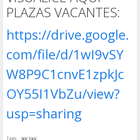
PLAZAS VACANTES:
https://drive.google.
com/file/d/1wI9vSY
W8P9C1cnvE1zpkJc
OY55I1VbZu/view?
usp=sharing
Tags:
NO TAG