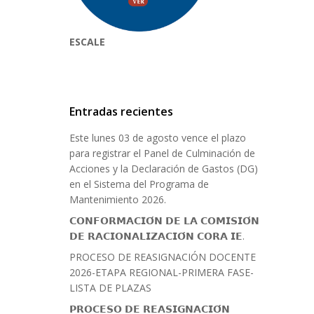
ESCALE
Entradas recientes
Este lunes 03 de agosto vence el plazo
para registrar el Panel de Culminación de
Acciones y la Declaración de Gastos (DG)
en el Sistema del Programa de
Mantenimiento 2026.
𝗖𝗢𝗡𝗙𝗢𝗥𝗠𝗔𝗖𝗜𝗢́𝗡 𝗗𝗘 𝗟𝗔 𝗖𝗢𝗠𝗜𝗦𝗜𝗢́𝗡
𝗗𝗘 𝗥𝗔𝗖𝗜𝗢𝗡𝗔𝗟𝗜𝗭𝗔𝗖𝗜𝗢́𝗡 𝗖𝗢𝗥𝗔 𝗜𝗘.
PROCESO DE REASIGNACIÓN DOCENTE
2026-ETAPA REGIONAL-PRIMERA FASE-
LISTA DE PLAZAS
𝗣𝗥𝗢𝗖𝗘𝗦𝗢 𝗗𝗘 𝗥𝗘𝗔𝗦𝗜𝗚𝗡𝗔𝗖𝗜𝗢́𝗡