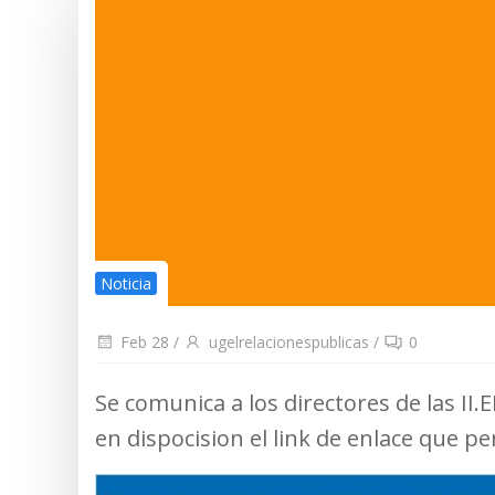
Noticia
Feb 28
/
ugelrelacionespublicas
/
0
Se comunica a los directores de las I
en dispocision el link de enlace que pe