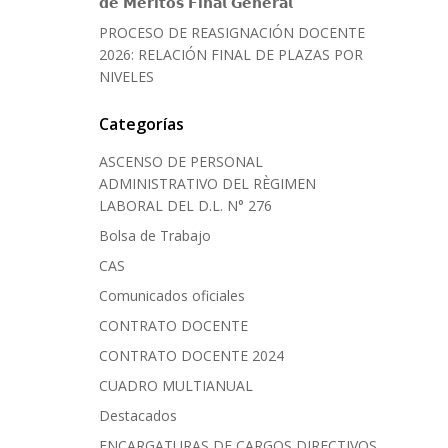
𝗱𝗲 𝗠𝗲́𝗿𝗶𝘁𝗼𝘀 𝗙𝗶𝗻𝗮𝗹 𝗚𝗲𝗻𝗲𝗿𝗮𝗹
PROCESO DE REASIGNACIÓN DOCENTE
2026: RELACIÓN FINAL DE PLAZAS POR
NIVELES
Categorías
ASCENSO DE PERSONAL
ADMINISTRATIVO DEL RÈGIMEN
LABORAL DEL D.L. N° 276
Bolsa de Trabajo
CAS
Comunicados oficiales
CONTRATO DOCENTE
CONTRATO DOCENTE 2024
CUADRO MULTIANUAL
Destacados
ENCARGATURAS DE CARGOS DIRECTIVOS