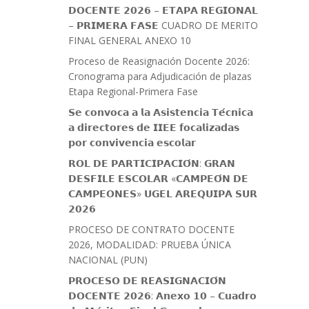
𝗗𝗢𝗖𝗘𝗡𝗧𝗘 𝟮𝟬𝟮𝟲 – 𝗘𝗧𝗔𝗣𝗔 𝗥𝗘𝗚𝗜𝗢𝗡𝗔𝗟
– 𝗣𝗥𝗜𝗠𝗘𝗥𝗔 𝗙𝗔𝗦𝗘 CUADRO DE MERITO
FINAL GENERAL ANEXO 10
Proceso de Reasignación Docente 2026:
Cronograma para Adjudicación de plazas
Etapa Regional-Primera Fase
𝗦𝗲 𝗰𝗼𝗻𝘃𝗼𝗰𝗮 𝗮 𝗹𝗮 𝗔𝘀𝗶𝘀𝘁𝗲𝗻𝗰𝗶𝗮 𝗧𝗲́𝗰𝗻𝗶𝗰𝗮
𝗮 𝗱𝗶𝗿𝗲𝗰𝘁𝗼𝗿𝗲𝘀 𝗱𝗲 𝗜𝗜𝗘𝗘 𝗳𝗼𝗰𝗮𝗹𝗶𝘇𝗮𝗱𝗮𝘀
𝗽𝗼𝗿 𝗰𝗼𝗻𝘃𝗶𝘃𝗲𝗻𝗰𝗶𝗮 𝗲𝘀𝗰𝗼𝗹𝗮𝗿
𝗥𝗢𝗟 𝗗𝗘 𝗣𝗔𝗥𝗧𝗜𝗖𝗜𝗣𝗔𝗖𝗜𝗢́𝗡: 𝗚𝗥𝗔𝗡
𝗗𝗘𝗦𝗙𝗜𝗟𝗘 𝗘𝗦𝗖𝗢𝗟𝗔𝗥 «𝗖𝗔𝗠𝗣𝗘𝗢́𝗡 𝗗𝗘
𝗖𝗔𝗠𝗣𝗘𝗢𝗡𝗘𝗦» 𝗨𝗚𝗘𝗟 𝗔𝗥𝗘𝗤𝗨𝗜𝗣𝗔 𝗦𝗨𝗥
𝟮𝟬𝟮𝟲
PROCESO DE CONTRATO DOCENTE
2026, MODALIDAD: PRUEBA ÚNICA
NACIONAL (PUN)
𝗣𝗥𝗢𝗖𝗘𝗦𝗢 𝗗𝗘 𝗥𝗘𝗔𝗦𝗜𝗚𝗡𝗔𝗖𝗜𝗢́𝗡
𝗗𝗢𝗖𝗘𝗡𝗧𝗘 𝟮𝟬𝟮𝟲: 𝗔𝗻𝗲𝘅𝗼 𝟭𝟬 – 𝗖𝘂𝗮𝗱𝗿𝗼