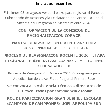
Entradas recientes
Este lunes 03 de agosto vence el plazo para registrar el Panel de
Culminación de Acciones y la Declaración de Gastos (DG) en el
Sistema del Programa de Mantenimiento 2026.
𝗖𝗢𝗡𝗙𝗢𝗥𝗠𝗔𝗖𝗜𝗢́𝗡 𝗗𝗘 𝗟𝗔 𝗖𝗢𝗠𝗜𝗦𝗜𝗢́𝗡 𝗗𝗘
𝗥𝗔𝗖𝗜𝗢𝗡𝗔𝗟𝗜𝗭𝗔𝗖𝗜𝗢́𝗡 𝗖𝗢𝗥𝗔 𝗜𝗘.
PROCESO DE REASIGNACIÓN DOCENTE 2026-ETAPA
REGIONAL-PRIMERA FASE-LISTA DE PLAZAS
𝗣𝗥𝗢𝗖𝗘𝗦𝗢 𝗗𝗘 𝗥𝗘𝗔𝗦𝗜𝗚𝗡𝗔𝗖𝗜𝗢́𝗡 𝗗𝗢𝗖𝗘𝗡𝗧𝗘 𝟮𝟬𝟮𝟲 – 𝗘𝗧𝗔𝗣𝗔
𝗥𝗘𝗚𝗜𝗢𝗡𝗔𝗟 – 𝗣𝗥𝗜𝗠𝗘𝗥𝗔 𝗙𝗔𝗦𝗘 CUADRO DE MERITO FINAL
GENERAL ANEXO 10
Proceso de Reasignación Docente 2026: Cronograma para
Adjudicación de plazas Etapa Regional-Primera Fase
𝗦𝗲 𝗰𝗼𝗻𝘃𝗼𝗰𝗮 𝗮 𝗹𝗮 𝗔𝘀𝗶𝘀𝘁𝗲𝗻𝗰𝗶𝗮 𝗧𝗲́𝗰𝗻𝗶𝗰𝗮 𝗮 𝗱𝗶𝗿𝗲𝗰𝘁𝗼𝗿𝗲𝘀 𝗱𝗲
𝗜𝗜𝗘𝗘 𝗳𝗼𝗰𝗮𝗹𝗶𝘇𝗮𝗱𝗮𝘀 𝗽𝗼𝗿 𝗰𝗼𝗻𝘃𝗶𝘃𝗲𝗻𝗰𝗶𝗮 𝗲𝘀𝗰𝗼𝗹𝗮𝗿
𝗥𝗢𝗟 𝗗𝗘 𝗣𝗔𝗥𝗧𝗜𝗖𝗜𝗣𝗔𝗖𝗜𝗢́𝗡: 𝗚𝗥𝗔𝗡 𝗗𝗘𝗦𝗙𝗜𝗟𝗘 𝗘𝗦𝗖𝗢𝗟𝗔𝗥
«𝗖𝗔𝗠𝗣𝗘𝗢́𝗡 𝗗𝗘 𝗖𝗔𝗠𝗣𝗘𝗢𝗡𝗘𝗦» 𝗨𝗚𝗘𝗟 𝗔𝗥𝗘𝗤𝗨𝗜𝗣𝗔 𝗦𝗨𝗥