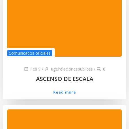
Comunicados oficiales
Feb 9
/
ugelrelacionespublicas
/
0
ASCENSO DE ESCALA
Read more