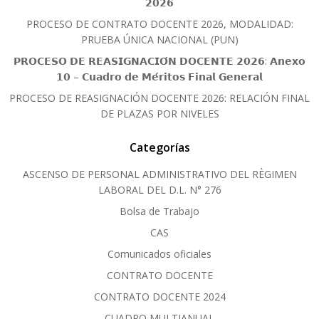
𝟮𝟬𝟮𝟲
PROCESO DE CONTRATO DOCENTE 2026, MODALIDAD:
PRUEBA ÚNICA NACIONAL (PUN)
𝗣𝗥𝗢𝗖𝗘𝗦𝗢 𝗗𝗘 𝗥𝗘𝗔𝗦𝗜𝗚𝗡𝗔𝗖𝗜𝗢́𝗡 𝗗𝗢𝗖𝗘𝗡𝗧𝗘 𝟮𝟬𝟮𝟲: 𝗔𝗻𝗲𝘅𝗼
𝟭𝟬 – 𝗖𝘂𝗮𝗱𝗿𝗼 𝗱𝗲 𝗠𝗲́𝗿𝗶𝘁𝗼𝘀 𝗙𝗶𝗻𝗮𝗹 𝗚𝗲𝗻𝗲𝗿𝗮𝗹
PROCESO DE REASIGNACIÓN DOCENTE 2026: RELACIÓN FINAL
DE PLAZAS POR NIVELES
Categorías
ASCENSO DE PERSONAL ADMINISTRATIVO DEL RÈGIMEN
LABORAL DEL D.L. N° 276
Bolsa de Trabajo
CAS
Comunicados oficiales
CONTRATO DOCENTE
CONTRATO DOCENTE 2024
CUADRO MULTIANUAL