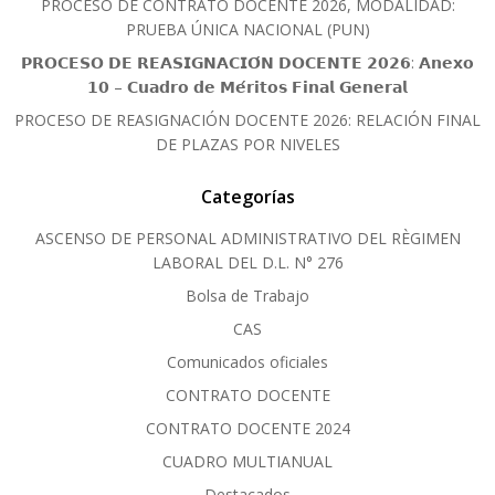
PROCESO DE CONTRATO DOCENTE 2026, MODALIDAD:
PRUEBA ÚNICA NACIONAL (PUN)
𝗣𝗥𝗢𝗖𝗘𝗦𝗢 𝗗𝗘 𝗥𝗘𝗔𝗦𝗜𝗚𝗡𝗔𝗖𝗜𝗢́𝗡 𝗗𝗢𝗖𝗘𝗡𝗧𝗘 𝟮𝟬𝟮𝟲: 𝗔𝗻𝗲𝘅𝗼
𝟭𝟬 – 𝗖𝘂𝗮𝗱𝗿𝗼 𝗱𝗲 𝗠𝗲́𝗿𝗶𝘁𝗼𝘀 𝗙𝗶𝗻𝗮𝗹 𝗚𝗲𝗻𝗲𝗿𝗮𝗹
PROCESO DE REASIGNACIÓN DOCENTE 2026: RELACIÓN FINAL
DE PLAZAS POR NIVELES
Categorías
ASCENSO DE PERSONAL ADMINISTRATIVO DEL RÈGIMEN
LABORAL DEL D.L. N° 276
Bolsa de Trabajo
CAS
Comunicados oficiales
CONTRATO DOCENTE
CONTRATO DOCENTE 2024
CUADRO MULTIANUAL
Destacados