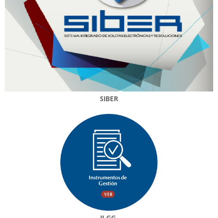
SIBER
II.GG.