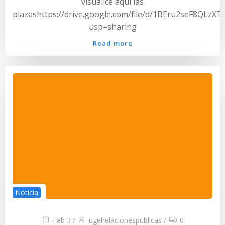
visualice aqui las
plazashttps://drive.google.com/file/d/1BEru2seF8QLzX
usp=sharing
Read more
Noticia
Feb 3
/
ugelrelacionespublicas
/
0