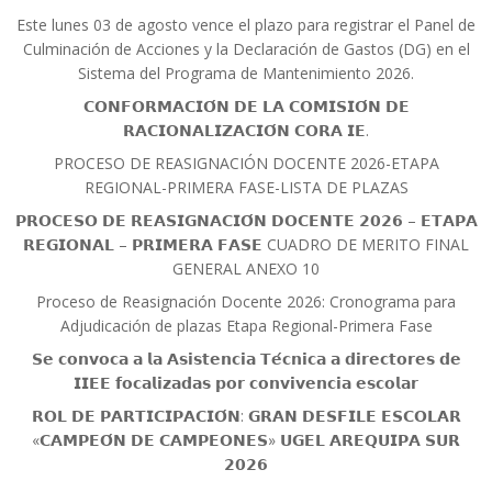
Este lunes 03 de agosto vence el plazo para registrar el Panel de
Culminación de Acciones y la Declaración de Gastos (DG) en el
Sistema del Programa de Mantenimiento 2026.
𝗖𝗢𝗡𝗙𝗢𝗥𝗠𝗔𝗖𝗜𝗢́𝗡 𝗗𝗘 𝗟𝗔 𝗖𝗢𝗠𝗜𝗦𝗜𝗢́𝗡 𝗗𝗘
𝗥𝗔𝗖𝗜𝗢𝗡𝗔𝗟𝗜𝗭𝗔𝗖𝗜𝗢́𝗡 𝗖𝗢𝗥𝗔 𝗜𝗘.
PROCESO DE REASIGNACIÓN DOCENTE 2026-ETAPA
REGIONAL-PRIMERA FASE-LISTA DE PLAZAS
𝗣𝗥𝗢𝗖𝗘𝗦𝗢 𝗗𝗘 𝗥𝗘𝗔𝗦𝗜𝗚𝗡𝗔𝗖𝗜𝗢́𝗡 𝗗𝗢𝗖𝗘𝗡𝗧𝗘 𝟮𝟬𝟮𝟲 – 𝗘𝗧𝗔𝗣𝗔
𝗥𝗘𝗚𝗜𝗢𝗡𝗔𝗟 – 𝗣𝗥𝗜𝗠𝗘𝗥𝗔 𝗙𝗔𝗦𝗘 CUADRO DE MERITO FINAL
GENERAL ANEXO 10
Proceso de Reasignación Docente 2026: Cronograma para
Adjudicación de plazas Etapa Regional-Primera Fase
𝗦𝗲 𝗰𝗼𝗻𝘃𝗼𝗰𝗮 𝗮 𝗹𝗮 𝗔𝘀𝗶𝘀𝘁𝗲𝗻𝗰𝗶𝗮 𝗧𝗲́𝗰𝗻𝗶𝗰𝗮 𝗮 𝗱𝗶𝗿𝗲𝗰𝘁𝗼𝗿𝗲𝘀 𝗱𝗲
𝗜𝗜𝗘𝗘 𝗳𝗼𝗰𝗮𝗹𝗶𝘇𝗮𝗱𝗮𝘀 𝗽𝗼𝗿 𝗰𝗼𝗻𝘃𝗶𝘃𝗲𝗻𝗰𝗶𝗮 𝗲𝘀𝗰𝗼𝗹𝗮𝗿
𝗥𝗢𝗟 𝗗𝗘 𝗣𝗔𝗥𝗧𝗜𝗖𝗜𝗣𝗔𝗖𝗜𝗢́𝗡: 𝗚𝗥𝗔𝗡 𝗗𝗘𝗦𝗙𝗜𝗟𝗘 𝗘𝗦𝗖𝗢𝗟𝗔𝗥
«𝗖𝗔𝗠𝗣𝗘𝗢́𝗡 𝗗𝗘 𝗖𝗔𝗠𝗣𝗘𝗢𝗡𝗘𝗦» 𝗨𝗚𝗘𝗟 𝗔𝗥𝗘𝗤𝗨𝗜𝗣𝗔 𝗦𝗨𝗥
𝟮𝟬𝟮𝟲