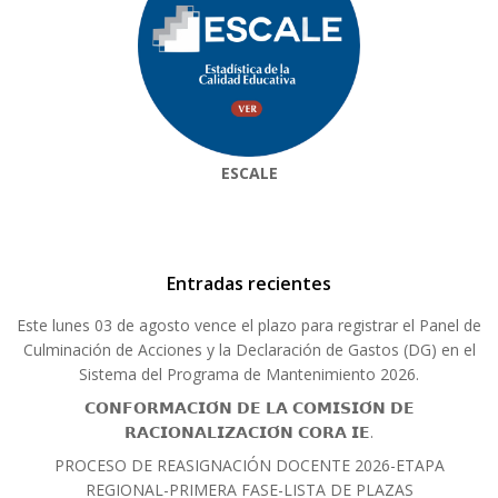
ESCALE
Entradas recientes
Este lunes 03 de agosto vence el plazo para registrar el Panel de
Culminación de Acciones y la Declaración de Gastos (DG) en el
Sistema del Programa de Mantenimiento 2026.
𝗖𝗢𝗡𝗙𝗢𝗥𝗠𝗔𝗖𝗜𝗢́𝗡 𝗗𝗘 𝗟𝗔 𝗖𝗢𝗠𝗜𝗦𝗜𝗢́𝗡 𝗗𝗘
𝗥𝗔𝗖𝗜𝗢𝗡𝗔𝗟𝗜𝗭𝗔𝗖𝗜𝗢́𝗡 𝗖𝗢𝗥𝗔 𝗜𝗘.
PROCESO DE REASIGNACIÓN DOCENTE 2026-ETAPA
REGIONAL-PRIMERA FASE-LISTA DE PLAZAS