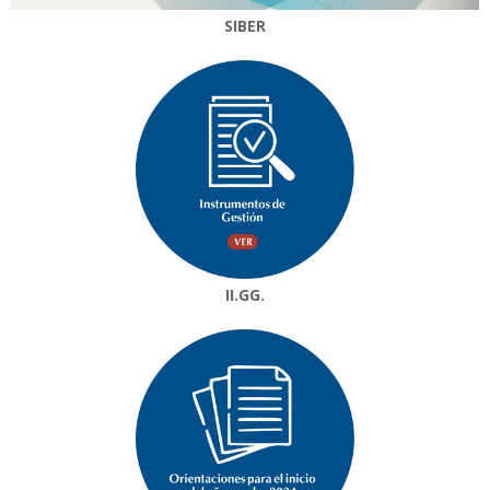
SIBER
II.GG.