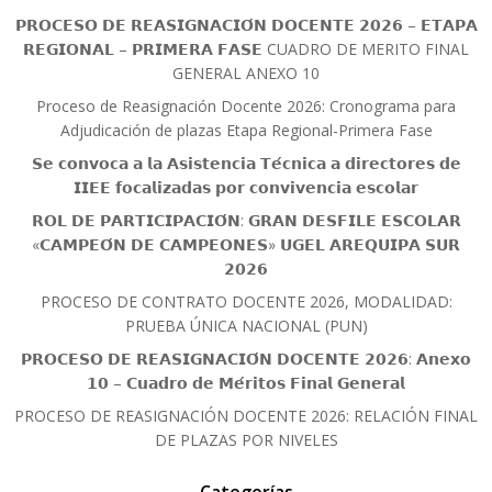
𝗣𝗥𝗢𝗖𝗘𝗦𝗢 𝗗𝗘 𝗥𝗘𝗔𝗦𝗜𝗚𝗡𝗔𝗖𝗜𝗢́𝗡 𝗗𝗢𝗖𝗘𝗡𝗧𝗘 𝟮𝟬𝟮𝟲 – 𝗘𝗧𝗔𝗣𝗔
𝗥𝗘𝗚𝗜𝗢𝗡𝗔𝗟 – 𝗣𝗥𝗜𝗠𝗘𝗥𝗔 𝗙𝗔𝗦𝗘 CUADRO DE MERITO FINAL
GENERAL ANEXO 10
Proceso de Reasignación Docente 2026: Cronograma para
Adjudicación de plazas Etapa Regional-Primera Fase
𝗦𝗲 𝗰𝗼𝗻𝘃𝗼𝗰𝗮 𝗮 𝗹𝗮 𝗔𝘀𝗶𝘀𝘁𝗲𝗻𝗰𝗶𝗮 𝗧𝗲́𝗰𝗻𝗶𝗰𝗮 𝗮 𝗱𝗶𝗿𝗲𝗰𝘁𝗼𝗿𝗲𝘀 𝗱𝗲
𝗜𝗜𝗘𝗘 𝗳𝗼𝗰𝗮𝗹𝗶𝘇𝗮𝗱𝗮𝘀 𝗽𝗼𝗿 𝗰𝗼𝗻𝘃𝗶𝘃𝗲𝗻𝗰𝗶𝗮 𝗲𝘀𝗰𝗼𝗹𝗮𝗿
𝗥𝗢𝗟 𝗗𝗘 𝗣𝗔𝗥𝗧𝗜𝗖𝗜𝗣𝗔𝗖𝗜𝗢́𝗡: 𝗚𝗥𝗔𝗡 𝗗𝗘𝗦𝗙𝗜𝗟𝗘 𝗘𝗦𝗖𝗢𝗟𝗔𝗥
«𝗖𝗔𝗠𝗣𝗘𝗢́𝗡 𝗗𝗘 𝗖𝗔𝗠𝗣𝗘𝗢𝗡𝗘𝗦» 𝗨𝗚𝗘𝗟 𝗔𝗥𝗘𝗤𝗨𝗜𝗣𝗔 𝗦𝗨𝗥
𝟮𝟬𝟮𝟲
PROCESO DE CONTRATO DOCENTE 2026, MODALIDAD:
PRUEBA ÚNICA NACIONAL (PUN)
𝗣𝗥𝗢𝗖𝗘𝗦𝗢 𝗗𝗘 𝗥𝗘𝗔𝗦𝗜𝗚𝗡𝗔𝗖𝗜𝗢́𝗡 𝗗𝗢𝗖𝗘𝗡𝗧𝗘 𝟮𝟬𝟮𝟲: 𝗔𝗻𝗲𝘅𝗼
𝟭𝟬 – 𝗖𝘂𝗮𝗱𝗿𝗼 𝗱𝗲 𝗠𝗲́𝗿𝗶𝘁𝗼𝘀 𝗙𝗶𝗻𝗮𝗹 𝗚𝗲𝗻𝗲𝗿𝗮𝗹
PROCESO DE REASIGNACIÓN DOCENTE 2026: RELACIÓN FINAL
DE PLAZAS POR NIVELES
Categorías