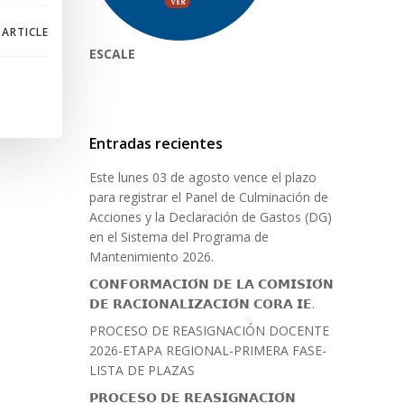
 ARTICLE
ESCALE
Entradas recientes
Este lunes 03 de agosto vence el plazo
para registrar el Panel de Culminación de
Acciones y la Declaración de Gastos (DG)
en el Sistema del Programa de
Mantenimiento 2026.
𝗖𝗢𝗡𝗙𝗢𝗥𝗠𝗔𝗖𝗜𝗢́𝗡 𝗗𝗘 𝗟𝗔 𝗖𝗢𝗠𝗜𝗦𝗜𝗢́𝗡
𝗗𝗘 𝗥𝗔𝗖𝗜𝗢𝗡𝗔𝗟𝗜𝗭𝗔𝗖𝗜𝗢́𝗡 𝗖𝗢𝗥𝗔 𝗜𝗘.
PROCESO DE REASIGNACIÓN DOCENTE
2026-ETAPA REGIONAL-PRIMERA FASE-
LISTA DE PLAZAS
𝗣𝗥𝗢𝗖𝗘𝗦𝗢 𝗗𝗘 𝗥𝗘𝗔𝗦𝗜𝗚𝗡𝗔𝗖𝗜𝗢́𝗡