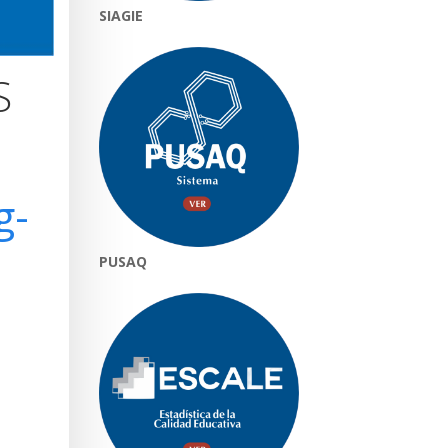
SIAGIE
S
g-
PUSAQ