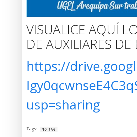
VISUALICE AQUÍ L
DE AUXILIARES DE
https://drive.goog
Igy0qcwnseE4C3qS
usp=sharing
Tags:
NO TAG