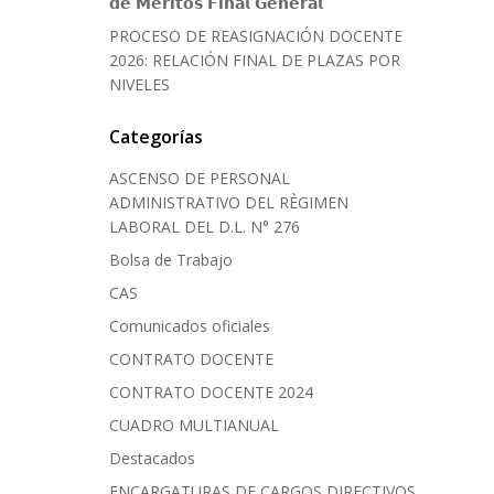
𝗱𝗲 𝗠𝗲́𝗿𝗶𝘁𝗼𝘀 𝗙𝗶𝗻𝗮𝗹 𝗚𝗲𝗻𝗲𝗿𝗮𝗹
PROCESO DE REASIGNACIÓN DOCENTE
2026: RELACIÓN FINAL DE PLAZAS POR
NIVELES
Categorías
ASCENSO DE PERSONAL
ADMINISTRATIVO DEL RÈGIMEN
LABORAL DEL D.L. N° 276
Bolsa de Trabajo
CAS
Comunicados oficiales
CONTRATO DOCENTE
CONTRATO DOCENTE 2024
CUADRO MULTIANUAL
Destacados
ENCARGATURAS DE CARGOS DIRECTIVOS