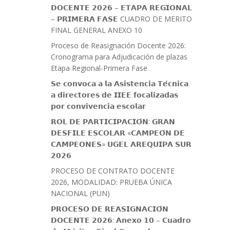
𝗗𝗢𝗖𝗘𝗡𝗧𝗘 𝟮𝟬𝟮𝟲 – 𝗘𝗧𝗔𝗣𝗔 𝗥𝗘𝗚𝗜𝗢𝗡𝗔𝗟
– 𝗣𝗥𝗜𝗠𝗘𝗥𝗔 𝗙𝗔𝗦𝗘 CUADRO DE MERITO
FINAL GENERAL ANEXO 10
Proceso de Reasignación Docente 2026:
Cronograma para Adjudicación de plazas
Etapa Regional-Primera Fase
𝗦𝗲 𝗰𝗼𝗻𝘃𝗼𝗰𝗮 𝗮 𝗹𝗮 𝗔𝘀𝗶𝘀𝘁𝗲𝗻𝗰𝗶𝗮 𝗧𝗲́𝗰𝗻𝗶𝗰𝗮
𝗮 𝗱𝗶𝗿𝗲𝗰𝘁𝗼𝗿𝗲𝘀 𝗱𝗲 𝗜𝗜𝗘𝗘 𝗳𝗼𝗰𝗮𝗹𝗶𝘇𝗮𝗱𝗮𝘀
𝗽𝗼𝗿 𝗰𝗼𝗻𝘃𝗶𝘃𝗲𝗻𝗰𝗶𝗮 𝗲𝘀𝗰𝗼𝗹𝗮𝗿
𝗥𝗢𝗟 𝗗𝗘 𝗣𝗔𝗥𝗧𝗜𝗖𝗜𝗣𝗔𝗖𝗜𝗢́𝗡: 𝗚𝗥𝗔𝗡
𝗗𝗘𝗦𝗙𝗜𝗟𝗘 𝗘𝗦𝗖𝗢𝗟𝗔𝗥 «𝗖𝗔𝗠𝗣𝗘𝗢́𝗡 𝗗𝗘
𝗖𝗔𝗠𝗣𝗘𝗢𝗡𝗘𝗦» 𝗨𝗚𝗘𝗟 𝗔𝗥𝗘𝗤𝗨𝗜𝗣𝗔 𝗦𝗨𝗥
𝟮𝟬𝟮𝟲
PROCESO DE CONTRATO DOCENTE
2026, MODALIDAD: PRUEBA ÚNICA
NACIONAL (PUN)
𝗣𝗥𝗢𝗖𝗘𝗦𝗢 𝗗𝗘 𝗥𝗘𝗔𝗦𝗜𝗚𝗡𝗔𝗖𝗜𝗢́𝗡
𝗗𝗢𝗖𝗘𝗡𝗧𝗘 𝟮𝟬𝟮𝟲: 𝗔𝗻𝗲𝘅𝗼 𝟭𝟬 – 𝗖𝘂𝗮𝗱𝗿𝗼