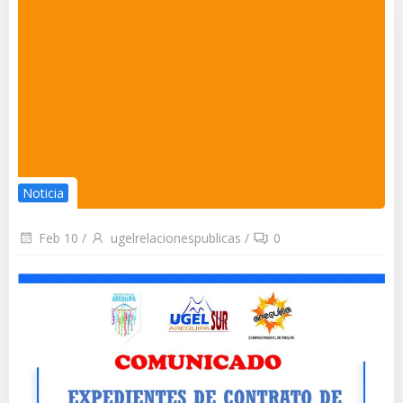
Noticia
Feb 10
/
ugelrelacionespublicas
/
0