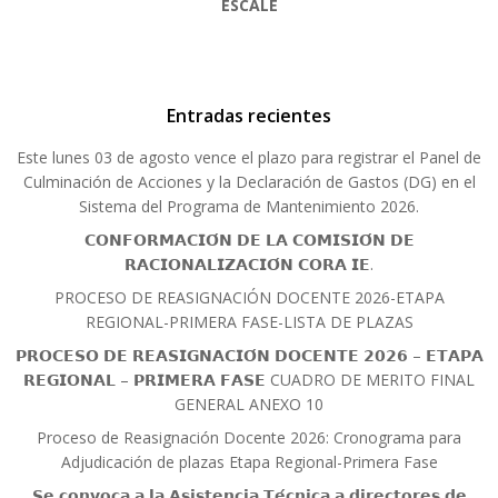
ESCALE
Entradas recientes
Este lunes 03 de agosto vence el plazo para registrar el Panel de
Culminación de Acciones y la Declaración de Gastos (DG) en el
Sistema del Programa de Mantenimiento 2026.
𝗖𝗢𝗡𝗙𝗢𝗥𝗠𝗔𝗖𝗜𝗢́𝗡 𝗗𝗘 𝗟𝗔 𝗖𝗢𝗠𝗜𝗦𝗜𝗢́𝗡 𝗗𝗘
𝗥𝗔𝗖𝗜𝗢𝗡𝗔𝗟𝗜𝗭𝗔𝗖𝗜𝗢́𝗡 𝗖𝗢𝗥𝗔 𝗜𝗘.
PROCESO DE REASIGNACIÓN DOCENTE 2026-ETAPA
REGIONAL-PRIMERA FASE-LISTA DE PLAZAS
𝗣𝗥𝗢𝗖𝗘𝗦𝗢 𝗗𝗘 𝗥𝗘𝗔𝗦𝗜𝗚𝗡𝗔𝗖𝗜𝗢́𝗡 𝗗𝗢𝗖𝗘𝗡𝗧𝗘 𝟮𝟬𝟮𝟲 – 𝗘𝗧𝗔𝗣𝗔
𝗥𝗘𝗚𝗜𝗢𝗡𝗔𝗟 – 𝗣𝗥𝗜𝗠𝗘𝗥𝗔 𝗙𝗔𝗦𝗘 CUADRO DE MERITO FINAL
GENERAL ANEXO 10
Proceso de Reasignación Docente 2026: Cronograma para
Adjudicación de plazas Etapa Regional-Primera Fase
𝗦𝗲 𝗰𝗼𝗻𝘃𝗼𝗰𝗮 𝗮 𝗹𝗮 𝗔𝘀𝗶𝘀𝘁𝗲𝗻𝗰𝗶𝗮 𝗧𝗲́𝗰𝗻𝗶𝗰𝗮 𝗮 𝗱𝗶𝗿𝗲𝗰𝘁𝗼𝗿𝗲𝘀 𝗱𝗲