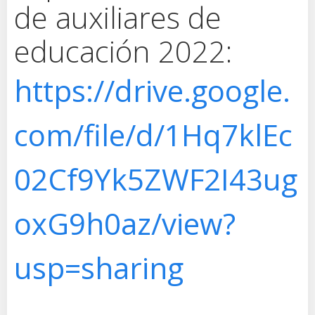
de auxiliares de
educación 2022:
https://drive.google.
com/file/d/1Hq7klEc
02Cf9Yk5ZWF2I43ug
oxG9h0az/view?
usp=sharing