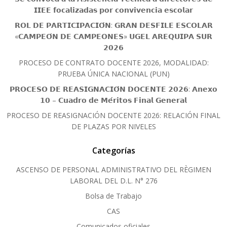
𝗜𝗜𝗘𝗘 𝗳𝗼𝗰𝗮𝗹𝗶𝘇𝗮𝗱𝗮𝘀 𝗽𝗼𝗿 𝗰𝗼𝗻𝘃𝗶𝘃𝗲𝗻𝗰𝗶𝗮 𝗲𝘀𝗰𝗼𝗹𝗮𝗿
𝗥𝗢𝗟 𝗗𝗘 𝗣𝗔𝗥𝗧𝗜𝗖𝗜𝗣𝗔𝗖𝗜𝗢́𝗡: 𝗚𝗥𝗔𝗡 𝗗𝗘𝗦𝗙𝗜𝗟𝗘 𝗘𝗦𝗖𝗢𝗟𝗔𝗥
«𝗖𝗔𝗠𝗣𝗘𝗢́𝗡 𝗗𝗘 𝗖𝗔𝗠𝗣𝗘𝗢𝗡𝗘𝗦» 𝗨𝗚𝗘𝗟 𝗔𝗥𝗘𝗤𝗨𝗜𝗣𝗔 𝗦𝗨𝗥
𝟮𝟬𝟮𝟲
PROCESO DE CONTRATO DOCENTE 2026, MODALIDAD:
PRUEBA ÚNICA NACIONAL (PUN)
𝗣𝗥𝗢𝗖𝗘𝗦𝗢 𝗗𝗘 𝗥𝗘𝗔𝗦𝗜𝗚𝗡𝗔𝗖𝗜𝗢́𝗡 𝗗𝗢𝗖𝗘𝗡𝗧𝗘 𝟮𝟬𝟮𝟲: 𝗔𝗻𝗲𝘅𝗼
𝟭𝟬 – 𝗖𝘂𝗮𝗱𝗿𝗼 𝗱𝗲 𝗠𝗲́𝗿𝗶𝘁𝗼𝘀 𝗙𝗶𝗻𝗮𝗹 𝗚𝗲𝗻𝗲𝗿𝗮𝗹
PROCESO DE REASIGNACIÓN DOCENTE 2026: RELACIÓN FINAL
DE PLAZAS POR NIVELES
Categorías
ASCENSO DE PERSONAL ADMINISTRATIVO DEL RÈGIMEN
LABORAL DEL D.L. N° 276
Bolsa de Trabajo
CAS
Comunicados oficiales