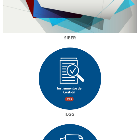
SIBER
II.GG.