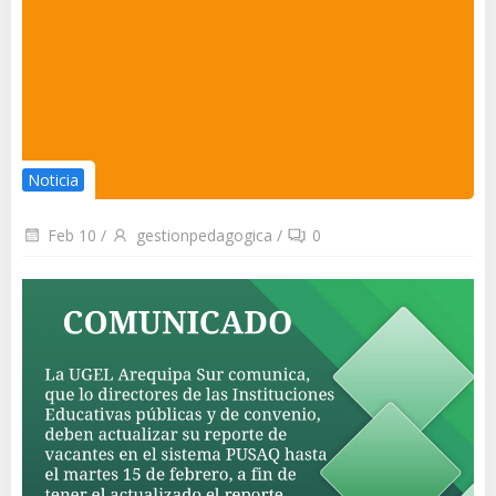
Noticia
Feb 10
/
gestionpedagogica
/
0