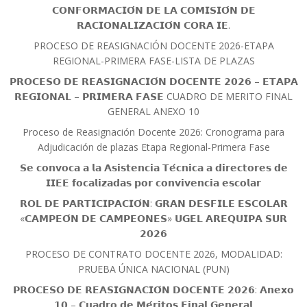
𝗖𝗢𝗡𝗙𝗢𝗥𝗠𝗔𝗖𝗜𝗢́𝗡 𝗗𝗘 𝗟𝗔 𝗖𝗢𝗠𝗜𝗦𝗜𝗢́𝗡 𝗗𝗘
𝗥𝗔𝗖𝗜𝗢𝗡𝗔𝗟𝗜𝗭𝗔𝗖𝗜𝗢́𝗡 𝗖𝗢𝗥𝗔 𝗜𝗘.
PROCESO DE REASIGNACIÓN DOCENTE 2026-ETAPA
REGIONAL-PRIMERA FASE-LISTA DE PLAZAS
𝗣𝗥𝗢𝗖𝗘𝗦𝗢 𝗗𝗘 𝗥𝗘𝗔𝗦𝗜𝗚𝗡𝗔𝗖𝗜𝗢́𝗡 𝗗𝗢𝗖𝗘𝗡𝗧𝗘 𝟮𝟬𝟮𝟲 – 𝗘𝗧𝗔𝗣𝗔
𝗥𝗘𝗚𝗜𝗢𝗡𝗔𝗟 – 𝗣𝗥𝗜𝗠𝗘𝗥𝗔 𝗙𝗔𝗦𝗘 CUADRO DE MERITO FINAL
GENERAL ANEXO 10
Proceso de Reasignación Docente 2026: Cronograma para
Adjudicación de plazas Etapa Regional-Primera Fase
𝗦𝗲 𝗰𝗼𝗻𝘃𝗼𝗰𝗮 𝗮 𝗹𝗮 𝗔𝘀𝗶𝘀𝘁𝗲𝗻𝗰𝗶𝗮 𝗧𝗲́𝗰𝗻𝗶𝗰𝗮 𝗮 𝗱𝗶𝗿𝗲𝗰𝘁𝗼𝗿𝗲𝘀 𝗱𝗲
𝗜𝗜𝗘𝗘 𝗳𝗼𝗰𝗮𝗹𝗶𝘇𝗮𝗱𝗮𝘀 𝗽𝗼𝗿 𝗰𝗼𝗻𝘃𝗶𝘃𝗲𝗻𝗰𝗶𝗮 𝗲𝘀𝗰𝗼𝗹𝗮𝗿
𝗥𝗢𝗟 𝗗𝗘 𝗣𝗔𝗥𝗧𝗜𝗖𝗜𝗣𝗔𝗖𝗜𝗢́𝗡: 𝗚𝗥𝗔𝗡 𝗗𝗘𝗦𝗙𝗜𝗟𝗘 𝗘𝗦𝗖𝗢𝗟𝗔𝗥
«𝗖𝗔𝗠𝗣𝗘𝗢́𝗡 𝗗𝗘 𝗖𝗔𝗠𝗣𝗘𝗢𝗡𝗘𝗦» 𝗨𝗚𝗘𝗟 𝗔𝗥𝗘𝗤𝗨𝗜𝗣𝗔 𝗦𝗨𝗥
𝟮𝟬𝟮𝟲
PROCESO DE CONTRATO DOCENTE 2026, MODALIDAD:
PRUEBA ÚNICA NACIONAL (PUN)
𝗣𝗥𝗢𝗖𝗘𝗦𝗢 𝗗𝗘 𝗥𝗘𝗔𝗦𝗜𝗚𝗡𝗔𝗖𝗜𝗢́𝗡 𝗗𝗢𝗖𝗘𝗡𝗧𝗘 𝟮𝟬𝟮𝟲: 𝗔𝗻𝗲𝘅𝗼
𝟭𝟬 – 𝗖𝘂𝗮𝗱𝗿𝗼 𝗱𝗲 𝗠𝗲́𝗿𝗶𝘁𝗼𝘀 𝗙𝗶𝗻𝗮𝗹 𝗚𝗲𝗻𝗲𝗿𝗮𝗹