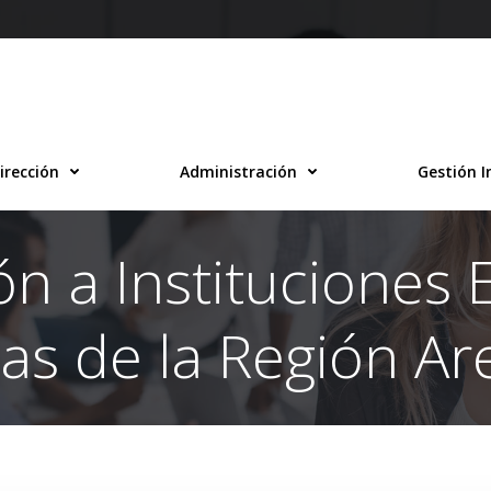
irección
Administración
Gestión I
ón a Instituciones 
as de la Región A