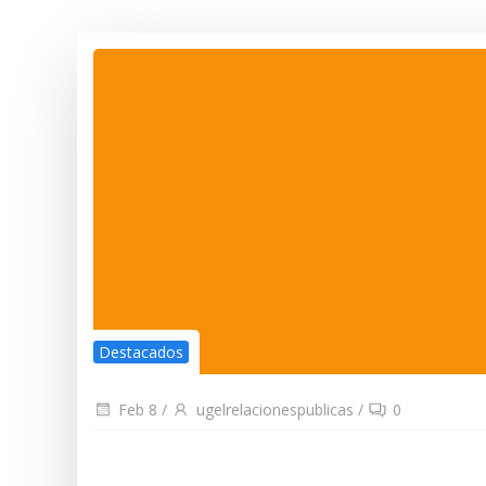
Destacados
Feb 8
/
ugelrelacionespublicas
/
0