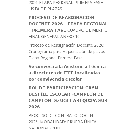
2026-ETAPA REGIONAL-PRIMERA FASE-
LISTA DE PLAZAS
𝗣𝗥𝗢𝗖𝗘𝗦𝗢 𝗗𝗘 𝗥𝗘𝗔𝗦𝗜𝗚𝗡𝗔𝗖𝗜𝗢́𝗡
𝗗𝗢𝗖𝗘𝗡𝗧𝗘 𝟮𝟬𝟮𝟲 – 𝗘𝗧𝗔𝗣𝗔 𝗥𝗘𝗚𝗜𝗢𝗡𝗔𝗟
– 𝗣𝗥𝗜𝗠𝗘𝗥𝗔 𝗙𝗔𝗦𝗘 CUADRO DE MERITO
FINAL GENERAL ANEXO 10
Proceso de Reasignación Docente 2026:
Cronograma para Adjudicación de plazas
Etapa Regional-Primera Fase
𝗦𝗲 𝗰𝗼𝗻𝘃𝗼𝗰𝗮 𝗮 𝗹𝗮 𝗔𝘀𝗶𝘀𝘁𝗲𝗻𝗰𝗶𝗮 𝗧𝗲́𝗰𝗻𝗶𝗰𝗮
𝗮 𝗱𝗶𝗿𝗲𝗰𝘁𝗼𝗿𝗲𝘀 𝗱𝗲 𝗜𝗜𝗘𝗘 𝗳𝗼𝗰𝗮𝗹𝗶𝘇𝗮𝗱𝗮𝘀
𝗽𝗼𝗿 𝗰𝗼𝗻𝘃𝗶𝘃𝗲𝗻𝗰𝗶𝗮 𝗲𝘀𝗰𝗼𝗹𝗮𝗿
𝗥𝗢𝗟 𝗗𝗘 𝗣𝗔𝗥𝗧𝗜𝗖𝗜𝗣𝗔𝗖𝗜𝗢́𝗡: 𝗚𝗥𝗔𝗡
𝗗𝗘𝗦𝗙𝗜𝗟𝗘 𝗘𝗦𝗖𝗢𝗟𝗔𝗥 «𝗖𝗔𝗠𝗣𝗘𝗢́𝗡 𝗗𝗘
𝗖𝗔𝗠𝗣𝗘𝗢𝗡𝗘𝗦» 𝗨𝗚𝗘𝗟 𝗔𝗥𝗘𝗤𝗨𝗜𝗣𝗔 𝗦𝗨𝗥
𝟮𝟬𝟮𝟲
PROCESO DE CONTRATO DOCENTE
2026, MODALIDAD: PRUEBA ÚNICA
NACIONAL (PUN)