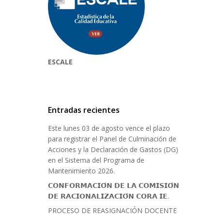
ESCALE
Entradas recientes
Este lunes 03 de agosto vence el plazo
para registrar el Panel de Culminación de
Acciones y la Declaración de Gastos (DG)
en el Sistema del Programa de
Mantenimiento 2026.
𝗖𝗢𝗡𝗙𝗢𝗥𝗠𝗔𝗖𝗜𝗢́𝗡 𝗗𝗘 𝗟𝗔 𝗖𝗢𝗠𝗜𝗦𝗜𝗢́𝗡
𝗗𝗘 𝗥𝗔𝗖𝗜𝗢𝗡𝗔𝗟𝗜𝗭𝗔𝗖𝗜𝗢́𝗡 𝗖𝗢𝗥𝗔 𝗜𝗘.
PROCESO DE REASIGNACIÓN DOCENTE