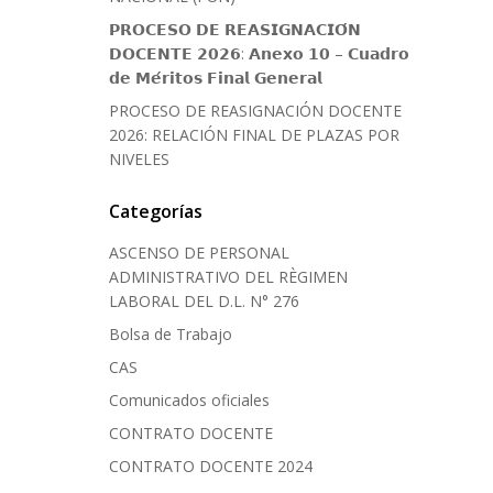
𝗣𝗥𝗢𝗖𝗘𝗦𝗢 𝗗𝗘 𝗥𝗘𝗔𝗦𝗜𝗚𝗡𝗔𝗖𝗜𝗢́𝗡
𝗗𝗢𝗖𝗘𝗡𝗧𝗘 𝟮𝟬𝟮𝟲: 𝗔𝗻𝗲𝘅𝗼 𝟭𝟬 – 𝗖𝘂𝗮𝗱𝗿𝗼
𝗱𝗲 𝗠𝗲́𝗿𝗶𝘁𝗼𝘀 𝗙𝗶𝗻𝗮𝗹 𝗚𝗲𝗻𝗲𝗿𝗮𝗹
PROCESO DE REASIGNACIÓN DOCENTE
2026: RELACIÓN FINAL DE PLAZAS POR
NIVELES
Categorías
ASCENSO DE PERSONAL
ADMINISTRATIVO DEL RÈGIMEN
LABORAL DEL D.L. N° 276
Bolsa de Trabajo
CAS
Comunicados oficiales
CONTRATO DOCENTE
CONTRATO DOCENTE 2024