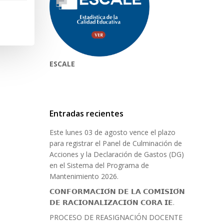
ESCALE
Entradas recientes
Este lunes 03 de agosto vence el plazo
para registrar el Panel de Culminación de
Acciones y la Declaración de Gastos (DG)
en el Sistema del Programa de
Mantenimiento 2026.
𝗖𝗢𝗡𝗙𝗢𝗥𝗠𝗔𝗖𝗜𝗢́𝗡 𝗗𝗘 𝗟𝗔 𝗖𝗢𝗠𝗜𝗦𝗜𝗢́𝗡
𝗗𝗘 𝗥𝗔𝗖𝗜𝗢𝗡𝗔𝗟𝗜𝗭𝗔𝗖𝗜𝗢́𝗡 𝗖𝗢𝗥𝗔 𝗜𝗘.
PROCESO DE REASIGNACIÓN DOCENTE