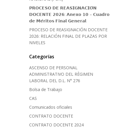
𝗣𝗥𝗢𝗖𝗘𝗦𝗢 𝗗𝗘 𝗥𝗘𝗔𝗦𝗜𝗚𝗡𝗔𝗖𝗜𝗢́𝗡
𝗗𝗢𝗖𝗘𝗡𝗧𝗘 𝟮𝟬𝟮𝟲: 𝗔𝗻𝗲𝘅𝗼 𝟭𝟬 – 𝗖𝘂𝗮𝗱𝗿𝗼
𝗱𝗲 𝗠𝗲́𝗿𝗶𝘁𝗼𝘀 𝗙𝗶𝗻𝗮𝗹 𝗚𝗲𝗻𝗲𝗿𝗮𝗹
PROCESO DE REASIGNACIÓN DOCENTE
2026: RELACIÓN FINAL DE PLAZAS POR
NIVELES
Categorías
ASCENSO DE PERSONAL
ADMINISTRATIVO DEL RÈGIMEN
LABORAL DEL D.L. N° 276
Bolsa de Trabajo
CAS
Comunicados oficiales
CONTRATO DOCENTE
CONTRATO DOCENTE 2024