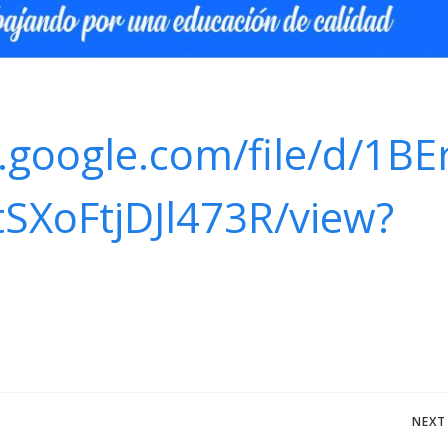
e.google.com/file/d/1BE
XoFtjDJl473R/view?
Navegación
NEXT