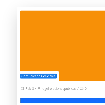
Comunicados oficiales
Feb 3
/
ugelrelacionespublicas
/
0