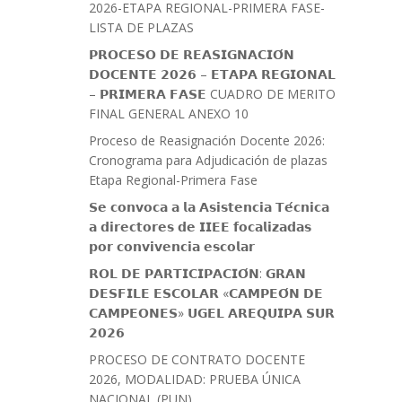
2026-ETAPA REGIONAL-PRIMERA FASE-
LISTA DE PLAZAS
𝗣𝗥𝗢𝗖𝗘𝗦𝗢 𝗗𝗘 𝗥𝗘𝗔𝗦𝗜𝗚𝗡𝗔𝗖𝗜𝗢́𝗡
𝗗𝗢𝗖𝗘𝗡𝗧𝗘 𝟮𝟬𝟮𝟲 – 𝗘𝗧𝗔𝗣𝗔 𝗥𝗘𝗚𝗜𝗢𝗡𝗔𝗟
– 𝗣𝗥𝗜𝗠𝗘𝗥𝗔 𝗙𝗔𝗦𝗘 CUADRO DE MERITO
FINAL GENERAL ANEXO 10
Proceso de Reasignación Docente 2026:
Cronograma para Adjudicación de plazas
Etapa Regional-Primera Fase
𝗦𝗲 𝗰𝗼𝗻𝘃𝗼𝗰𝗮 𝗮 𝗹𝗮 𝗔𝘀𝗶𝘀𝘁𝗲𝗻𝗰𝗶𝗮 𝗧𝗲́𝗰𝗻𝗶𝗰𝗮
𝗮 𝗱𝗶𝗿𝗲𝗰𝘁𝗼𝗿𝗲𝘀 𝗱𝗲 𝗜𝗜𝗘𝗘 𝗳𝗼𝗰𝗮𝗹𝗶𝘇𝗮𝗱𝗮𝘀
𝗽𝗼𝗿 𝗰𝗼𝗻𝘃𝗶𝘃𝗲𝗻𝗰𝗶𝗮 𝗲𝘀𝗰𝗼𝗹𝗮𝗿
𝗥𝗢𝗟 𝗗𝗘 𝗣𝗔𝗥𝗧𝗜𝗖𝗜𝗣𝗔𝗖𝗜𝗢́𝗡: 𝗚𝗥𝗔𝗡
𝗗𝗘𝗦𝗙𝗜𝗟𝗘 𝗘𝗦𝗖𝗢𝗟𝗔𝗥 «𝗖𝗔𝗠𝗣𝗘𝗢́𝗡 𝗗𝗘
𝗖𝗔𝗠𝗣𝗘𝗢𝗡𝗘𝗦» 𝗨𝗚𝗘𝗟 𝗔𝗥𝗘𝗤𝗨𝗜𝗣𝗔 𝗦𝗨𝗥
𝟮𝟬𝟮𝟲
PROCESO DE CONTRATO DOCENTE
2026, MODALIDAD: PRUEBA ÚNICA
NACIONAL (PUN)