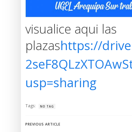
visualice aqui las
plazas
https://driv
2seF8QLzXTOAwStS
usp=sharing
Tags:
NO TAG
Navegación
PREVIOUS ARTICLE