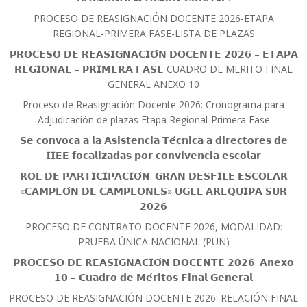
PROCESO DE REASIGNACIÓN DOCENTE 2026-ETAPA
REGIONAL-PRIMERA FASE-LISTA DE PLAZAS
𝗣𝗥𝗢𝗖𝗘𝗦𝗢 𝗗𝗘 𝗥𝗘𝗔𝗦𝗜𝗚𝗡𝗔𝗖𝗜𝗢́𝗡 𝗗𝗢𝗖𝗘𝗡𝗧𝗘 𝟮𝟬𝟮𝟲 – 𝗘𝗧𝗔𝗣𝗔
𝗥𝗘𝗚𝗜𝗢𝗡𝗔𝗟 – 𝗣𝗥𝗜𝗠𝗘𝗥𝗔 𝗙𝗔𝗦𝗘 CUADRO DE MERITO FINAL
GENERAL ANEXO 10
Proceso de Reasignación Docente 2026: Cronograma para
Adjudicación de plazas Etapa Regional-Primera Fase
𝗦𝗲 𝗰𝗼𝗻𝘃𝗼𝗰𝗮 𝗮 𝗹𝗮 𝗔𝘀𝗶𝘀𝘁𝗲𝗻𝗰𝗶𝗮 𝗧𝗲́𝗰𝗻𝗶𝗰𝗮 𝗮 𝗱𝗶𝗿𝗲𝗰𝘁𝗼𝗿𝗲𝘀 𝗱𝗲
𝗜𝗜𝗘𝗘 𝗳𝗼𝗰𝗮𝗹𝗶𝘇𝗮𝗱𝗮𝘀 𝗽𝗼𝗿 𝗰𝗼𝗻𝘃𝗶𝘃𝗲𝗻𝗰𝗶𝗮 𝗲𝘀𝗰𝗼𝗹𝗮𝗿
𝗥𝗢𝗟 𝗗𝗘 𝗣𝗔𝗥𝗧𝗜𝗖𝗜𝗣𝗔𝗖𝗜𝗢́𝗡: 𝗚𝗥𝗔𝗡 𝗗𝗘𝗦𝗙𝗜𝗟𝗘 𝗘𝗦𝗖𝗢𝗟𝗔𝗥
«𝗖𝗔𝗠𝗣𝗘𝗢́𝗡 𝗗𝗘 𝗖𝗔𝗠𝗣𝗘𝗢𝗡𝗘𝗦» 𝗨𝗚𝗘𝗟 𝗔𝗥𝗘𝗤𝗨𝗜𝗣𝗔 𝗦𝗨𝗥
𝟮𝟬𝟮𝟲
PROCESO DE CONTRATO DOCENTE 2026, MODALIDAD:
PRUEBA ÚNICA NACIONAL (PUN)
𝗣𝗥𝗢𝗖𝗘𝗦𝗢 𝗗𝗘 𝗥𝗘𝗔𝗦𝗜𝗚𝗡𝗔𝗖𝗜𝗢́𝗡 𝗗𝗢𝗖𝗘𝗡𝗧𝗘 𝟮𝟬𝟮𝟲: 𝗔𝗻𝗲𝘅𝗼
𝟭𝟬 – 𝗖𝘂𝗮𝗱𝗿𝗼 𝗱𝗲 𝗠𝗲́𝗿𝗶𝘁𝗼𝘀 𝗙𝗶𝗻𝗮𝗹 𝗚𝗲𝗻𝗲𝗿𝗮𝗹
PROCESO DE REASIGNACIÓN DOCENTE 2026: RELACIÓN FINAL