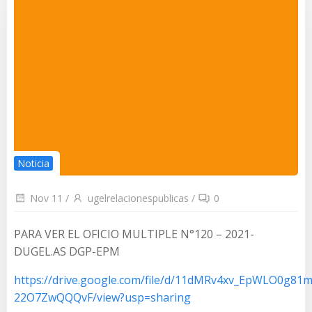
Noticia
Nov 11
/
ugelrelacionespublicas
/
0
PARA VER EL OFICIO MULTIPLE N°120 – 2021-
DUGEL.AS DGP-EPM
https://drive.google.com/file/d/11dMRv4xv_EpWLO0g81m
22O7ZwQQQvF/view?usp=sharing