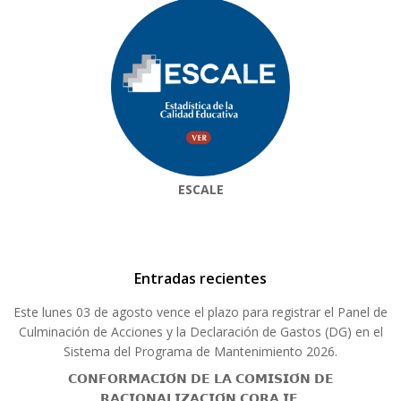
ESCALE
Entradas recientes
Este lunes 03 de agosto vence el plazo para registrar el Panel de
Culminación de Acciones y la Declaración de Gastos (DG) en el
Sistema del Programa de Mantenimiento 2026.
𝗖𝗢𝗡𝗙𝗢𝗥𝗠𝗔𝗖𝗜𝗢́𝗡 𝗗𝗘 𝗟𝗔 𝗖𝗢𝗠𝗜𝗦𝗜𝗢́𝗡 𝗗𝗘
𝗥𝗔𝗖𝗜𝗢𝗡𝗔𝗟𝗜𝗭𝗔𝗖𝗜𝗢́𝗡 𝗖𝗢𝗥𝗔 𝗜𝗘.