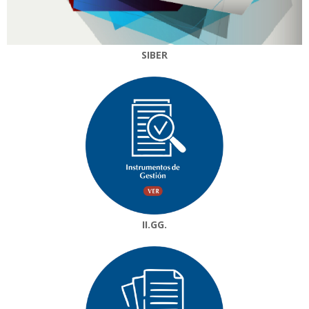
SIBER
II.GG.