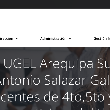
irección
Administración
Gestión I
 UGEL Arequipa Su
ntonio Salazar Gall
ocentes de 4to,5to 