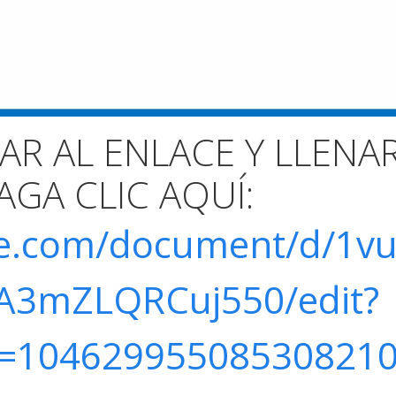
AR AL ENLACE Y LLENA
GA CLIC AQUÍ:
gle.com/document/d/1v
A3mZLQRCuj550/edit?
d=10462995508530821