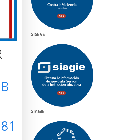
SISEVE
R
uB
SIAGIE
081