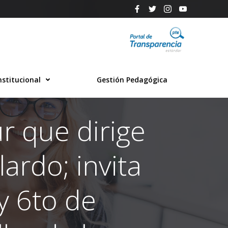
nstitucional
Gestión Pedagógica
r que dirige
ardo; invita
y 6to de