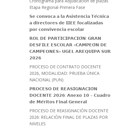
Cronograma para Adjudicación de plazas
Etapa Regional-Primera Fase
𝗦𝗲 𝗰𝗼𝗻𝘃𝗼𝗰𝗮 𝗮 𝗹𝗮 𝗔𝘀𝗶𝘀𝘁𝗲𝗻𝗰𝗶𝗮 𝗧𝗲́𝗰𝗻𝗶𝗰𝗮
𝗮 𝗱𝗶𝗿𝗲𝗰𝘁𝗼𝗿𝗲𝘀 𝗱𝗲 𝗜𝗜𝗘𝗘 𝗳𝗼𝗰𝗮𝗹𝗶𝘇𝗮𝗱𝗮𝘀
𝗽𝗼𝗿 𝗰𝗼𝗻𝘃𝗶𝘃𝗲𝗻𝗰𝗶𝗮 𝗲𝘀𝗰𝗼𝗹𝗮𝗿
𝗥𝗢𝗟 𝗗𝗘 𝗣𝗔𝗥𝗧𝗜𝗖𝗜𝗣𝗔𝗖𝗜𝗢́𝗡: 𝗚𝗥𝗔𝗡
𝗗𝗘𝗦𝗙𝗜𝗟𝗘 𝗘𝗦𝗖𝗢𝗟𝗔𝗥 «𝗖𝗔𝗠𝗣𝗘𝗢́𝗡 𝗗𝗘
𝗖𝗔𝗠𝗣𝗘𝗢𝗡𝗘𝗦» 𝗨𝗚𝗘𝗟 𝗔𝗥𝗘𝗤𝗨𝗜𝗣𝗔 𝗦𝗨𝗥
𝟮𝟬𝟮𝟲
PROCESO DE CONTRATO DOCENTE
2026, MODALIDAD: PRUEBA ÚNICA
NACIONAL (PUN)
𝗣𝗥𝗢𝗖𝗘𝗦𝗢 𝗗𝗘 𝗥𝗘𝗔𝗦𝗜𝗚𝗡𝗔𝗖𝗜𝗢́𝗡
𝗗𝗢𝗖𝗘𝗡𝗧𝗘 𝟮𝟬𝟮𝟲: 𝗔𝗻𝗲𝘅𝗼 𝟭𝟬 – 𝗖𝘂𝗮𝗱𝗿𝗼
𝗱𝗲 𝗠𝗲́𝗿𝗶𝘁𝗼𝘀 𝗙𝗶𝗻𝗮𝗹 𝗚𝗲𝗻𝗲𝗿𝗮𝗹
PROCESO DE REASIGNACIÓN DOCENTE
2026: RELACIÓN FINAL DE PLAZAS POR
NIVELES