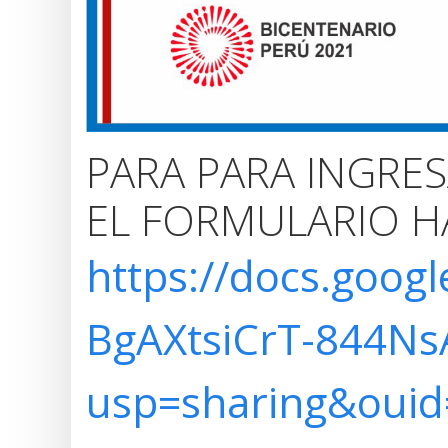
PARA PARA INGRES
EL FORMULARIO HA
https://docs.goo
BgAXtsiCrT-844Ns
usp=sharing&oui