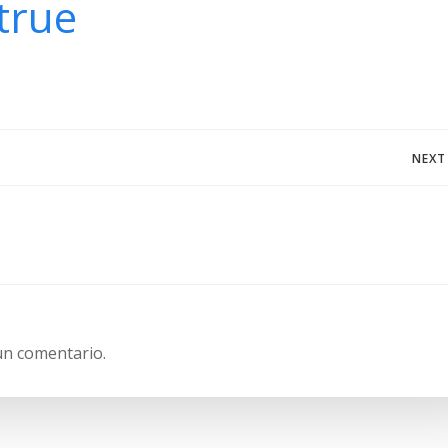
true
Navegación
NEXT
de
entradas
un comentario.