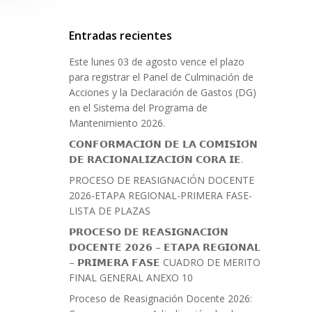
Entradas recientes
Este lunes 03 de agosto vence el plazo
para registrar el Panel de Culminación de
Acciones y la Declaración de Gastos (DG)
en el Sistema del Programa de
Mantenimiento 2026.
𝗖𝗢𝗡𝗙𝗢𝗥𝗠𝗔𝗖𝗜𝗢́𝗡 𝗗𝗘 𝗟𝗔 𝗖𝗢𝗠𝗜𝗦𝗜𝗢́𝗡
𝗗𝗘 𝗥𝗔𝗖𝗜𝗢𝗡𝗔𝗟𝗜𝗭𝗔𝗖𝗜𝗢́𝗡 𝗖𝗢𝗥𝗔 𝗜𝗘.
PROCESO DE REASIGNACIÓN DOCENTE
2026-ETAPA REGIONAL-PRIMERA FASE-
LISTA DE PLAZAS
𝗣𝗥𝗢𝗖𝗘𝗦𝗢 𝗗𝗘 𝗥𝗘𝗔𝗦𝗜𝗚𝗡𝗔𝗖𝗜𝗢́𝗡
𝗗𝗢𝗖𝗘𝗡𝗧𝗘 𝟮𝟬𝟮𝟲 – 𝗘𝗧𝗔𝗣𝗔 𝗥𝗘𝗚𝗜𝗢𝗡𝗔𝗟
– 𝗣𝗥𝗜𝗠𝗘𝗥𝗔 𝗙𝗔𝗦𝗘 CUADRO DE MERITO
FINAL GENERAL ANEXO 10
Proceso de Reasignación Docente 2026: