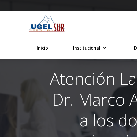
Saltar
al
contenido
Inicio
Institucional
D
Atención La
Dr. Marco A
a los d