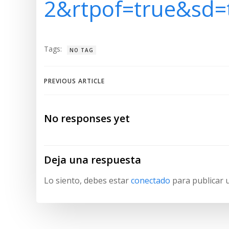
2&rtpof=true&sd=
Tags:
NO TAG
Navegación
PREVIOUS ARTICLE
de
No responses yet
entradas
Deja una respuesta
Lo siento, debes estar
conectado
para publicar 