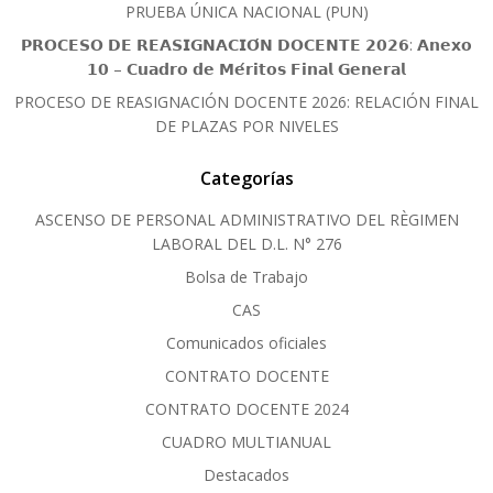
PRUEBA ÚNICA NACIONAL (PUN)
𝗣𝗥𝗢𝗖𝗘𝗦𝗢 𝗗𝗘 𝗥𝗘𝗔𝗦𝗜𝗚𝗡𝗔𝗖𝗜𝗢́𝗡 𝗗𝗢𝗖𝗘𝗡𝗧𝗘 𝟮𝟬𝟮𝟲: 𝗔𝗻𝗲𝘅𝗼
𝟭𝟬 – 𝗖𝘂𝗮𝗱𝗿𝗼 𝗱𝗲 𝗠𝗲́𝗿𝗶𝘁𝗼𝘀 𝗙𝗶𝗻𝗮𝗹 𝗚𝗲𝗻𝗲𝗿𝗮𝗹
PROCESO DE REASIGNACIÓN DOCENTE 2026: RELACIÓN FINAL
DE PLAZAS POR NIVELES
Categorías
ASCENSO DE PERSONAL ADMINISTRATIVO DEL RÈGIMEN
LABORAL DEL D.L. N° 276
Bolsa de Trabajo
CAS
Comunicados oficiales
CONTRATO DOCENTE
CONTRATO DOCENTE 2024
CUADRO MULTIANUAL
Destacados