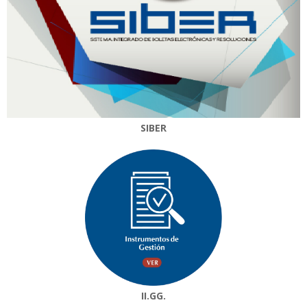
SIBER
II.GG.