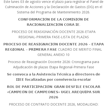
Este lunes 03 de agosto vence el plazo para registrar el Panel de
Culminación de Acciones y la Declaración de Gastos (DG) en el
Sistema del Programa de Mantenimiento 2026.
𝗖𝗢𝗡𝗙𝗢𝗥𝗠𝗔𝗖𝗜𝗢́𝗡 𝗗𝗘 𝗟𝗔 𝗖𝗢𝗠𝗜𝗦𝗜𝗢́𝗡 𝗗𝗘
𝗥𝗔𝗖𝗜𝗢𝗡𝗔𝗟𝗜𝗭𝗔𝗖𝗜𝗢́𝗡 𝗖𝗢𝗥𝗔 𝗜𝗘.
PROCESO DE REASIGNACIÓN DOCENTE 2026-ETAPA
REGIONAL-PRIMERA FASE-LISTA DE PLAZAS
𝗣𝗥𝗢𝗖𝗘𝗦𝗢 𝗗𝗘 𝗥𝗘𝗔𝗦𝗜𝗚𝗡𝗔𝗖𝗜𝗢́𝗡 𝗗𝗢𝗖𝗘𝗡𝗧𝗘 𝟮𝟬𝟮𝟲 – 𝗘𝗧𝗔𝗣𝗔
𝗥𝗘𝗚𝗜𝗢𝗡𝗔𝗟 – 𝗣𝗥𝗜𝗠𝗘𝗥𝗔 𝗙𝗔𝗦𝗘 CUADRO DE MERITO FINAL
GENERAL ANEXO 10
Proceso de Reasignación Docente 2026: Cronograma para
Adjudicación de plazas Etapa Regional-Primera Fase
𝗦𝗲 𝗰𝗼𝗻𝘃𝗼𝗰𝗮 𝗮 𝗹𝗮 𝗔𝘀𝗶𝘀𝘁𝗲𝗻𝗰𝗶𝗮 𝗧𝗲́𝗰𝗻𝗶𝗰𝗮 𝗮 𝗱𝗶𝗿𝗲𝗰𝘁𝗼𝗿𝗲𝘀 𝗱𝗲
𝗜𝗜𝗘𝗘 𝗳𝗼𝗰𝗮𝗹𝗶𝘇𝗮𝗱𝗮𝘀 𝗽𝗼𝗿 𝗰𝗼𝗻𝘃𝗶𝘃𝗲𝗻𝗰𝗶𝗮 𝗲𝘀𝗰𝗼𝗹𝗮𝗿
𝗥𝗢𝗟 𝗗𝗘 𝗣𝗔𝗥𝗧𝗜𝗖𝗜𝗣𝗔𝗖𝗜𝗢́𝗡: 𝗚𝗥𝗔𝗡 𝗗𝗘𝗦𝗙𝗜𝗟𝗘 𝗘𝗦𝗖𝗢𝗟𝗔𝗥
«𝗖𝗔𝗠𝗣𝗘𝗢́𝗡 𝗗𝗘 𝗖𝗔𝗠𝗣𝗘𝗢𝗡𝗘𝗦» 𝗨𝗚𝗘𝗟 𝗔𝗥𝗘𝗤𝗨𝗜𝗣𝗔 𝗦𝗨𝗥
𝟮𝟬𝟮𝟲
PROCESO DE CONTRATO DOCENTE 2026, MODALIDAD: