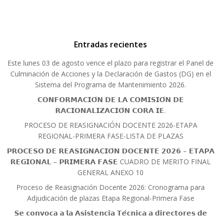
Entradas recientes
Este lunes 03 de agosto vence el plazo para registrar el Panel de
Culminación de Acciones y la Declaración de Gastos (DG) en el
Sistema del Programa de Mantenimiento 2026.
𝗖𝗢𝗡𝗙𝗢𝗥𝗠𝗔𝗖𝗜𝗢́𝗡 𝗗𝗘 𝗟𝗔 𝗖𝗢𝗠𝗜𝗦𝗜𝗢́𝗡 𝗗𝗘
𝗥𝗔𝗖𝗜𝗢𝗡𝗔𝗟𝗜𝗭𝗔𝗖𝗜𝗢́𝗡 𝗖𝗢𝗥𝗔 𝗜𝗘.
PROCESO DE REASIGNACIÓN DOCENTE 2026-ETAPA
REGIONAL-PRIMERA FASE-LISTA DE PLAZAS
𝗣𝗥𝗢𝗖𝗘𝗦𝗢 𝗗𝗘 𝗥𝗘𝗔𝗦𝗜𝗚𝗡𝗔𝗖𝗜𝗢́𝗡 𝗗𝗢𝗖𝗘𝗡𝗧𝗘 𝟮𝟬𝟮𝟲 – 𝗘𝗧𝗔𝗣𝗔
𝗥𝗘𝗚𝗜𝗢𝗡𝗔𝗟 – 𝗣𝗥𝗜𝗠𝗘𝗥𝗔 𝗙𝗔𝗦𝗘 CUADRO DE MERITO FINAL
GENERAL ANEXO 10
Proceso de Reasignación Docente 2026: Cronograma para
Adjudicación de plazas Etapa Regional-Primera Fase
𝗦𝗲 𝗰𝗼𝗻𝘃𝗼𝗰𝗮 𝗮 𝗹𝗮 𝗔𝘀𝗶𝘀𝘁𝗲𝗻𝗰𝗶𝗮 𝗧𝗲́𝗰𝗻𝗶𝗰𝗮 𝗮 𝗱𝗶𝗿𝗲𝗰𝘁𝗼𝗿𝗲𝘀 𝗱𝗲