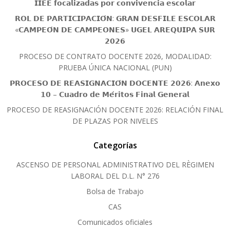
𝗜𝗜𝗘𝗘 𝗳𝗼𝗰𝗮𝗹𝗶𝘇𝗮𝗱𝗮𝘀 𝗽𝗼𝗿 𝗰𝗼𝗻𝘃𝗶𝘃𝗲𝗻𝗰𝗶𝗮 𝗲𝘀𝗰𝗼𝗹𝗮𝗿
𝗥𝗢𝗟 𝗗𝗘 𝗣𝗔𝗥𝗧𝗜𝗖𝗜𝗣𝗔𝗖𝗜𝗢́𝗡: 𝗚𝗥𝗔𝗡 𝗗𝗘𝗦𝗙𝗜𝗟𝗘 𝗘𝗦𝗖𝗢𝗟𝗔𝗥
«𝗖𝗔𝗠𝗣𝗘𝗢́𝗡 𝗗𝗘 𝗖𝗔𝗠𝗣𝗘𝗢𝗡𝗘𝗦» 𝗨𝗚𝗘𝗟 𝗔𝗥𝗘𝗤𝗨𝗜𝗣𝗔 𝗦𝗨𝗥
𝟮𝟬𝟮𝟲
PROCESO DE CONTRATO DOCENTE 2026, MODALIDAD:
PRUEBA ÚNICA NACIONAL (PUN)
𝗣𝗥𝗢𝗖𝗘𝗦𝗢 𝗗𝗘 𝗥𝗘𝗔𝗦𝗜𝗚𝗡𝗔𝗖𝗜𝗢́𝗡 𝗗𝗢𝗖𝗘𝗡𝗧𝗘 𝟮𝟬𝟮𝟲: 𝗔𝗻𝗲𝘅𝗼
𝟭𝟬 – 𝗖𝘂𝗮𝗱𝗿𝗼 𝗱𝗲 𝗠𝗲́𝗿𝗶𝘁𝗼𝘀 𝗙𝗶𝗻𝗮𝗹 𝗚𝗲𝗻𝗲𝗿𝗮𝗹
PROCESO DE REASIGNACIÓN DOCENTE 2026: RELACIÓN FINAL
DE PLAZAS POR NIVELES
Categorías
ASCENSO DE PERSONAL ADMINISTRATIVO DEL RÈGIMEN
LABORAL DEL D.L. N° 276
Bolsa de Trabajo
CAS
Comunicados oficiales