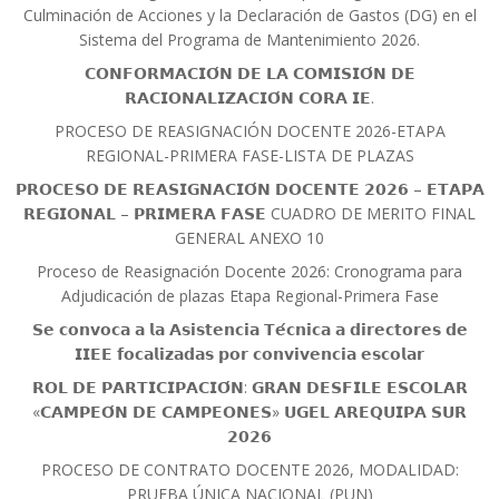
Culminación de Acciones y la Declaración de Gastos (DG) en el
Sistema del Programa de Mantenimiento 2026.
𝗖𝗢𝗡𝗙𝗢𝗥𝗠𝗔𝗖𝗜𝗢́𝗡 𝗗𝗘 𝗟𝗔 𝗖𝗢𝗠𝗜𝗦𝗜𝗢́𝗡 𝗗𝗘
𝗥𝗔𝗖𝗜𝗢𝗡𝗔𝗟𝗜𝗭𝗔𝗖𝗜𝗢́𝗡 𝗖𝗢𝗥𝗔 𝗜𝗘.
PROCESO DE REASIGNACIÓN DOCENTE 2026-ETAPA
REGIONAL-PRIMERA FASE-LISTA DE PLAZAS
𝗣𝗥𝗢𝗖𝗘𝗦𝗢 𝗗𝗘 𝗥𝗘𝗔𝗦𝗜𝗚𝗡𝗔𝗖𝗜𝗢́𝗡 𝗗𝗢𝗖𝗘𝗡𝗧𝗘 𝟮𝟬𝟮𝟲 – 𝗘𝗧𝗔𝗣𝗔
𝗥𝗘𝗚𝗜𝗢𝗡𝗔𝗟 – 𝗣𝗥𝗜𝗠𝗘𝗥𝗔 𝗙𝗔𝗦𝗘 CUADRO DE MERITO FINAL
GENERAL ANEXO 10
Proceso de Reasignación Docente 2026: Cronograma para
Adjudicación de plazas Etapa Regional-Primera Fase
𝗦𝗲 𝗰𝗼𝗻𝘃𝗼𝗰𝗮 𝗮 𝗹𝗮 𝗔𝘀𝗶𝘀𝘁𝗲𝗻𝗰𝗶𝗮 𝗧𝗲́𝗰𝗻𝗶𝗰𝗮 𝗮 𝗱𝗶𝗿𝗲𝗰𝘁𝗼𝗿𝗲𝘀 𝗱𝗲
𝗜𝗜𝗘𝗘 𝗳𝗼𝗰𝗮𝗹𝗶𝘇𝗮𝗱𝗮𝘀 𝗽𝗼𝗿 𝗰𝗼𝗻𝘃𝗶𝘃𝗲𝗻𝗰𝗶𝗮 𝗲𝘀𝗰𝗼𝗹𝗮𝗿
𝗥𝗢𝗟 𝗗𝗘 𝗣𝗔𝗥𝗧𝗜𝗖𝗜𝗣𝗔𝗖𝗜𝗢́𝗡: 𝗚𝗥𝗔𝗡 𝗗𝗘𝗦𝗙𝗜𝗟𝗘 𝗘𝗦𝗖𝗢𝗟𝗔𝗥
«𝗖𝗔𝗠𝗣𝗘𝗢́𝗡 𝗗𝗘 𝗖𝗔𝗠𝗣𝗘𝗢𝗡𝗘𝗦» 𝗨𝗚𝗘𝗟 𝗔𝗥𝗘𝗤𝗨𝗜𝗣𝗔 𝗦𝗨𝗥
𝟮𝟬𝟮𝟲
PROCESO DE CONTRATO DOCENTE 2026, MODALIDAD:
PRUEBA ÚNICA NACIONAL (PUN)