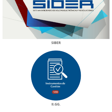
SIBER
II.GG.