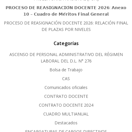
𝗣𝗥𝗢𝗖𝗘𝗦𝗢 𝗗𝗘 𝗥𝗘𝗔𝗦𝗜𝗚𝗡𝗔𝗖𝗜𝗢́𝗡 𝗗𝗢𝗖𝗘𝗡𝗧𝗘 𝟮𝟬𝟮𝟲: 𝗔𝗻𝗲𝘅𝗼
𝟭𝟬 – 𝗖𝘂𝗮𝗱𝗿𝗼 𝗱𝗲 𝗠𝗲́𝗿𝗶𝘁𝗼𝘀 𝗙𝗶𝗻𝗮𝗹 𝗚𝗲𝗻𝗲𝗿𝗮𝗹
PROCESO DE REASIGNACIÓN DOCENTE 2026: RELACIÓN FINAL
DE PLAZAS POR NIVELES
Categorías
ASCENSO DE PERSONAL ADMINISTRATIVO DEL RÈGIMEN
LABORAL DEL D.L. N° 276
Bolsa de Trabajo
CAS
Comunicados oficiales
CONTRATO DOCENTE
CONTRATO DOCENTE 2024
CUADRO MULTIANUAL
Destacados
ENCARGATURAS DE CARGOS DIRECTIVOS