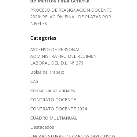
𝗱𝗲 𝗠𝗲́𝗿𝗶𝘁𝗼𝘀 𝗙𝗶𝗻𝗮𝗹 𝗚𝗲𝗻𝗲𝗿𝗮𝗹
PROCESO DE REASIGNACIÓN DOCENTE
2026: RELACIÓN FINAL DE PLAZAS POR
NIVELES
Categorías
ASCENSO DE PERSONAL
ADMINISTRATIVO DEL RÈGIMEN
LABORAL DEL D.L. N° 276
Bolsa de Trabajo
CAS
Comunicados oficiales
CONTRATO DOCENTE
CONTRATO DOCENTE 2024
CUADRO MULTIANUAL
Destacados
ENCARGATURAS DE CARGOS DIRECTIVOS