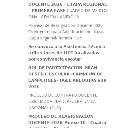
𝗗𝗢𝗖𝗘𝗡𝗧𝗘 𝟮𝟬𝟮𝟲 – 𝗘𝗧𝗔𝗣𝗔 𝗥𝗘𝗚𝗜𝗢𝗡𝗔𝗟
– 𝗣𝗥𝗜𝗠𝗘𝗥𝗔 𝗙𝗔𝗦𝗘 CUADRO DE MERITO
FINAL GENERAL ANEXO 10
Proceso de Reasignación Docente 2026:
Cronograma para Adjudicación de plazas
Etapa Regional-Primera Fase
𝗦𝗲 𝗰𝗼𝗻𝘃𝗼𝗰𝗮 𝗮 𝗹𝗮 𝗔𝘀𝗶𝘀𝘁𝗲𝗻𝗰𝗶𝗮 𝗧𝗲́𝗰𝗻𝗶𝗰𝗮
𝗮 𝗱𝗶𝗿𝗲𝗰𝘁𝗼𝗿𝗲𝘀 𝗱𝗲 𝗜𝗜𝗘𝗘 𝗳𝗼𝗰𝗮𝗹𝗶𝘇𝗮𝗱𝗮𝘀
𝗽𝗼𝗿 𝗰𝗼𝗻𝘃𝗶𝘃𝗲𝗻𝗰𝗶𝗮 𝗲𝘀𝗰𝗼𝗹𝗮𝗿
𝗥𝗢𝗟 𝗗𝗘 𝗣𝗔𝗥𝗧𝗜𝗖𝗜𝗣𝗔𝗖𝗜𝗢́𝗡: 𝗚𝗥𝗔𝗡
𝗗𝗘𝗦𝗙𝗜𝗟𝗘 𝗘𝗦𝗖𝗢𝗟𝗔𝗥 «𝗖𝗔𝗠𝗣𝗘𝗢́𝗡 𝗗𝗘
𝗖𝗔𝗠𝗣𝗘𝗢𝗡𝗘𝗦» 𝗨𝗚𝗘𝗟 𝗔𝗥𝗘𝗤𝗨𝗜𝗣𝗔 𝗦𝗨𝗥
𝟮𝟬𝟮𝟲
PROCESO DE CONTRATO DOCENTE
2026, MODALIDAD: PRUEBA ÚNICA
NACIONAL (PUN)
𝗣𝗥𝗢𝗖𝗘𝗦𝗢 𝗗𝗘 𝗥𝗘𝗔𝗦𝗜𝗚𝗡𝗔𝗖𝗜𝗢́𝗡
𝗗𝗢𝗖𝗘𝗡𝗧𝗘 𝟮𝟬𝟮𝟲: 𝗔𝗻𝗲𝘅𝗼 𝟭𝟬 – 𝗖𝘂𝗮𝗱𝗿𝗼