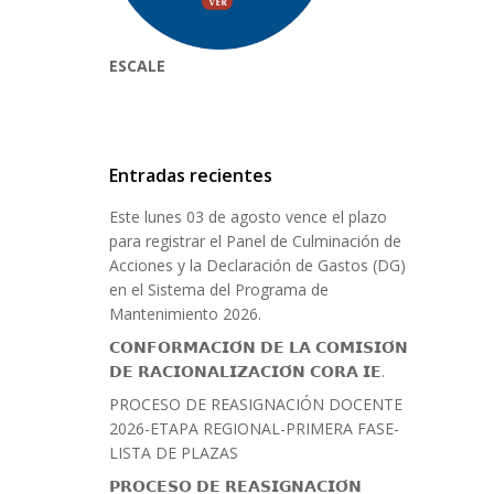
ESCALE
Entradas recientes
Este lunes 03 de agosto vence el plazo
para registrar el Panel de Culminación de
Acciones y la Declaración de Gastos (DG)
en el Sistema del Programa de
Mantenimiento 2026.
𝗖𝗢𝗡𝗙𝗢𝗥𝗠𝗔𝗖𝗜𝗢́𝗡 𝗗𝗘 𝗟𝗔 𝗖𝗢𝗠𝗜𝗦𝗜𝗢́𝗡
𝗗𝗘 𝗥𝗔𝗖𝗜𝗢𝗡𝗔𝗟𝗜𝗭𝗔𝗖𝗜𝗢́𝗡 𝗖𝗢𝗥𝗔 𝗜𝗘.
PROCESO DE REASIGNACIÓN DOCENTE
2026-ETAPA REGIONAL-PRIMERA FASE-
LISTA DE PLAZAS
𝗣𝗥𝗢𝗖𝗘𝗦𝗢 𝗗𝗘 𝗥𝗘𝗔𝗦𝗜𝗚𝗡𝗔𝗖𝗜𝗢́𝗡