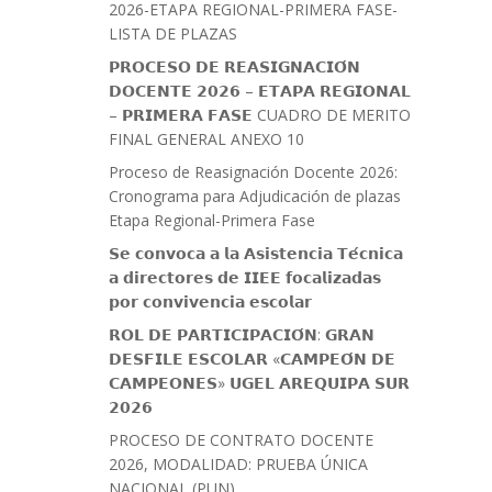
2026-ETAPA REGIONAL-PRIMERA FASE-
LISTA DE PLAZAS
𝗣𝗥𝗢𝗖𝗘𝗦𝗢 𝗗𝗘 𝗥𝗘𝗔𝗦𝗜𝗚𝗡𝗔𝗖𝗜𝗢́𝗡
𝗗𝗢𝗖𝗘𝗡𝗧𝗘 𝟮𝟬𝟮𝟲 – 𝗘𝗧𝗔𝗣𝗔 𝗥𝗘𝗚𝗜𝗢𝗡𝗔𝗟
– 𝗣𝗥𝗜𝗠𝗘𝗥𝗔 𝗙𝗔𝗦𝗘 CUADRO DE MERITO
FINAL GENERAL ANEXO 10
Proceso de Reasignación Docente 2026:
Cronograma para Adjudicación de plazas
Etapa Regional-Primera Fase
𝗦𝗲 𝗰𝗼𝗻𝘃𝗼𝗰𝗮 𝗮 𝗹𝗮 𝗔𝘀𝗶𝘀𝘁𝗲𝗻𝗰𝗶𝗮 𝗧𝗲́𝗰𝗻𝗶𝗰𝗮
𝗮 𝗱𝗶𝗿𝗲𝗰𝘁𝗼𝗿𝗲𝘀 𝗱𝗲 𝗜𝗜𝗘𝗘 𝗳𝗼𝗰𝗮𝗹𝗶𝘇𝗮𝗱𝗮𝘀
𝗽𝗼𝗿 𝗰𝗼𝗻𝘃𝗶𝘃𝗲𝗻𝗰𝗶𝗮 𝗲𝘀𝗰𝗼𝗹𝗮𝗿
𝗥𝗢𝗟 𝗗𝗘 𝗣𝗔𝗥𝗧𝗜𝗖𝗜𝗣𝗔𝗖𝗜𝗢́𝗡: 𝗚𝗥𝗔𝗡
𝗗𝗘𝗦𝗙𝗜𝗟𝗘 𝗘𝗦𝗖𝗢𝗟𝗔𝗥 «𝗖𝗔𝗠𝗣𝗘𝗢́𝗡 𝗗𝗘
𝗖𝗔𝗠𝗣𝗘𝗢𝗡𝗘𝗦» 𝗨𝗚𝗘𝗟 𝗔𝗥𝗘𝗤𝗨𝗜𝗣𝗔 𝗦𝗨𝗥
𝟮𝟬𝟮𝟲
PROCESO DE CONTRATO DOCENTE
2026, MODALIDAD: PRUEBA ÚNICA
NACIONAL (PUN)