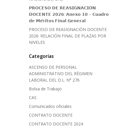
𝗣𝗥𝗢𝗖𝗘𝗦𝗢 𝗗𝗘 𝗥𝗘𝗔𝗦𝗜𝗚𝗡𝗔𝗖𝗜𝗢́𝗡
𝗗𝗢𝗖𝗘𝗡𝗧𝗘 𝟮𝟬𝟮𝟲: 𝗔𝗻𝗲𝘅𝗼 𝟭𝟬 – 𝗖𝘂𝗮𝗱𝗿𝗼
𝗱𝗲 𝗠𝗲́𝗿𝗶𝘁𝗼𝘀 𝗙𝗶𝗻𝗮𝗹 𝗚𝗲𝗻𝗲𝗿𝗮𝗹
PROCESO DE REASIGNACIÓN DOCENTE
2026: RELACIÓN FINAL DE PLAZAS POR
NIVELES
Categorías
ASCENSO DE PERSONAL
ADMINISTRATIVO DEL RÈGIMEN
LABORAL DEL D.L. N° 276
Bolsa de Trabajo
CAS
Comunicados oficiales
CONTRATO DOCENTE
CONTRATO DOCENTE 2024