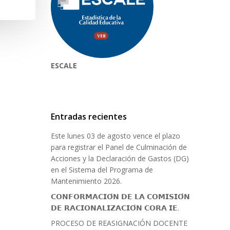
ESCALE
Entradas recientes
Este lunes 03 de agosto vence el plazo
para registrar el Panel de Culminación de
Acciones y la Declaración de Gastos (DG)
en el Sistema del Programa de
Mantenimiento 2026.
𝗖𝗢𝗡𝗙𝗢𝗥𝗠𝗔𝗖𝗜𝗢́𝗡 𝗗𝗘 𝗟𝗔 𝗖𝗢𝗠𝗜𝗦𝗜𝗢́𝗡
𝗗𝗘 𝗥𝗔𝗖𝗜𝗢𝗡𝗔𝗟𝗜𝗭𝗔𝗖𝗜𝗢́𝗡 𝗖𝗢𝗥𝗔 𝗜𝗘.
PROCESO DE REASIGNACIÓN DOCENTE