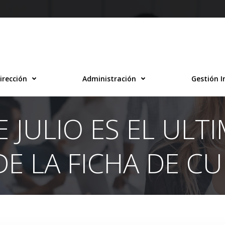
irección
Administración
Gestión I
 JULIO ES EL ULT
DE LA FICHA DE C