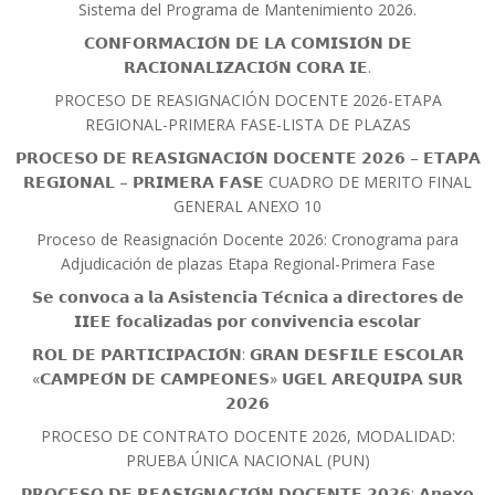
Sistema del Programa de Mantenimiento 2026.
𝗖𝗢𝗡𝗙𝗢𝗥𝗠𝗔𝗖𝗜𝗢́𝗡 𝗗𝗘 𝗟𝗔 𝗖𝗢𝗠𝗜𝗦𝗜𝗢́𝗡 𝗗𝗘
𝗥𝗔𝗖𝗜𝗢𝗡𝗔𝗟𝗜𝗭𝗔𝗖𝗜𝗢́𝗡 𝗖𝗢𝗥𝗔 𝗜𝗘.
PROCESO DE REASIGNACIÓN DOCENTE 2026-ETAPA
REGIONAL-PRIMERA FASE-LISTA DE PLAZAS
𝗣𝗥𝗢𝗖𝗘𝗦𝗢 𝗗𝗘 𝗥𝗘𝗔𝗦𝗜𝗚𝗡𝗔𝗖𝗜𝗢́𝗡 𝗗𝗢𝗖𝗘𝗡𝗧𝗘 𝟮𝟬𝟮𝟲 – 𝗘𝗧𝗔𝗣𝗔
𝗥𝗘𝗚𝗜𝗢𝗡𝗔𝗟 – 𝗣𝗥𝗜𝗠𝗘𝗥𝗔 𝗙𝗔𝗦𝗘 CUADRO DE MERITO FINAL
GENERAL ANEXO 10
Proceso de Reasignación Docente 2026: Cronograma para
Adjudicación de plazas Etapa Regional-Primera Fase
𝗦𝗲 𝗰𝗼𝗻𝘃𝗼𝗰𝗮 𝗮 𝗹𝗮 𝗔𝘀𝗶𝘀𝘁𝗲𝗻𝗰𝗶𝗮 𝗧𝗲́𝗰𝗻𝗶𝗰𝗮 𝗮 𝗱𝗶𝗿𝗲𝗰𝘁𝗼𝗿𝗲𝘀 𝗱𝗲
𝗜𝗜𝗘𝗘 𝗳𝗼𝗰𝗮𝗹𝗶𝘇𝗮𝗱𝗮𝘀 𝗽𝗼𝗿 𝗰𝗼𝗻𝘃𝗶𝘃𝗲𝗻𝗰𝗶𝗮 𝗲𝘀𝗰𝗼𝗹𝗮𝗿
𝗥𝗢𝗟 𝗗𝗘 𝗣𝗔𝗥𝗧𝗜𝗖𝗜𝗣𝗔𝗖𝗜𝗢́𝗡: 𝗚𝗥𝗔𝗡 𝗗𝗘𝗦𝗙𝗜𝗟𝗘 𝗘𝗦𝗖𝗢𝗟𝗔𝗥
«𝗖𝗔𝗠𝗣𝗘𝗢́𝗡 𝗗𝗘 𝗖𝗔𝗠𝗣𝗘𝗢𝗡𝗘𝗦» 𝗨𝗚𝗘𝗟 𝗔𝗥𝗘𝗤𝗨𝗜𝗣𝗔 𝗦𝗨𝗥
𝟮𝟬𝟮𝟲
PROCESO DE CONTRATO DOCENTE 2026, MODALIDAD:
PRUEBA ÚNICA NACIONAL (PUN)
𝗣𝗥𝗢𝗖𝗘𝗦𝗢 𝗗𝗘 𝗥𝗘𝗔𝗦𝗜𝗚𝗡𝗔𝗖𝗜𝗢́𝗡 𝗗𝗢𝗖𝗘𝗡𝗧𝗘 𝟮𝟬𝟮𝟲: 𝗔𝗻𝗲𝘅𝗼