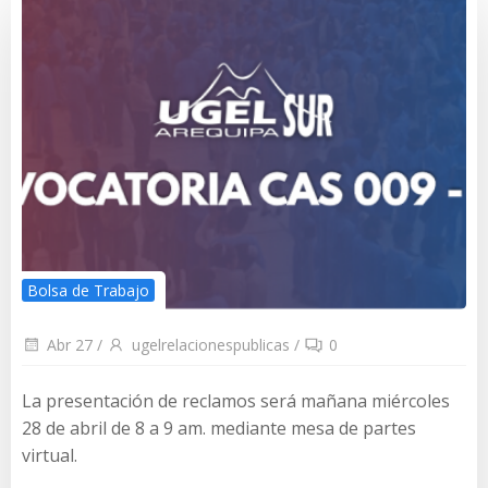
Bolsa de Trabajo
Abr 27
/
ugelrelacionespublicas
/
0
La presentación de reclamos será mañana miércoles
28 de abril de 8 a 9 am. mediante mesa de partes
virtual.