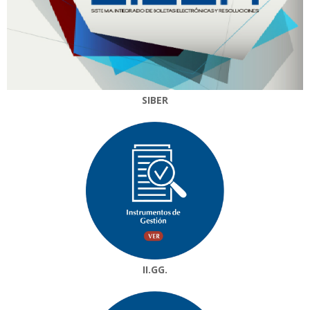
SIBER
II.GG.