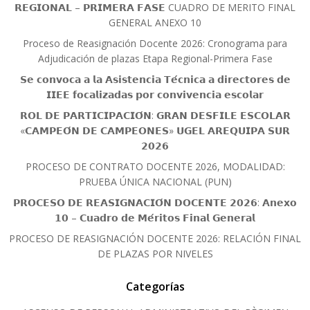
𝗥𝗘𝗚𝗜𝗢𝗡𝗔𝗟 – 𝗣𝗥𝗜𝗠𝗘𝗥𝗔 𝗙𝗔𝗦𝗘 CUADRO DE MERITO FINAL
GENERAL ANEXO 10
Proceso de Reasignación Docente 2026: Cronograma para
Adjudicación de plazas Etapa Regional-Primera Fase
𝗦𝗲 𝗰𝗼𝗻𝘃𝗼𝗰𝗮 𝗮 𝗹𝗮 𝗔𝘀𝗶𝘀𝘁𝗲𝗻𝗰𝗶𝗮 𝗧𝗲́𝗰𝗻𝗶𝗰𝗮 𝗮 𝗱𝗶𝗿𝗲𝗰𝘁𝗼𝗿𝗲𝘀 𝗱𝗲
𝗜𝗜𝗘𝗘 𝗳𝗼𝗰𝗮𝗹𝗶𝘇𝗮𝗱𝗮𝘀 𝗽𝗼𝗿 𝗰𝗼𝗻𝘃𝗶𝘃𝗲𝗻𝗰𝗶𝗮 𝗲𝘀𝗰𝗼𝗹𝗮𝗿
𝗥𝗢𝗟 𝗗𝗘 𝗣𝗔𝗥𝗧𝗜𝗖𝗜𝗣𝗔𝗖𝗜𝗢́𝗡: 𝗚𝗥𝗔𝗡 𝗗𝗘𝗦𝗙𝗜𝗟𝗘 𝗘𝗦𝗖𝗢𝗟𝗔𝗥
«𝗖𝗔𝗠𝗣𝗘𝗢́𝗡 𝗗𝗘 𝗖𝗔𝗠𝗣𝗘𝗢𝗡𝗘𝗦» 𝗨𝗚𝗘𝗟 𝗔𝗥𝗘𝗤𝗨𝗜𝗣𝗔 𝗦𝗨𝗥
𝟮𝟬𝟮𝟲
PROCESO DE CONTRATO DOCENTE 2026, MODALIDAD:
PRUEBA ÚNICA NACIONAL (PUN)
𝗣𝗥𝗢𝗖𝗘𝗦𝗢 𝗗𝗘 𝗥𝗘𝗔𝗦𝗜𝗚𝗡𝗔𝗖𝗜𝗢́𝗡 𝗗𝗢𝗖𝗘𝗡𝗧𝗘 𝟮𝟬𝟮𝟲: 𝗔𝗻𝗲𝘅𝗼
𝟭𝟬 – 𝗖𝘂𝗮𝗱𝗿𝗼 𝗱𝗲 𝗠𝗲́𝗿𝗶𝘁𝗼𝘀 𝗙𝗶𝗻𝗮𝗹 𝗚𝗲𝗻𝗲𝗿𝗮𝗹
PROCESO DE REASIGNACIÓN DOCENTE 2026: RELACIÓN FINAL
DE PLAZAS POR NIVELES
Categorías