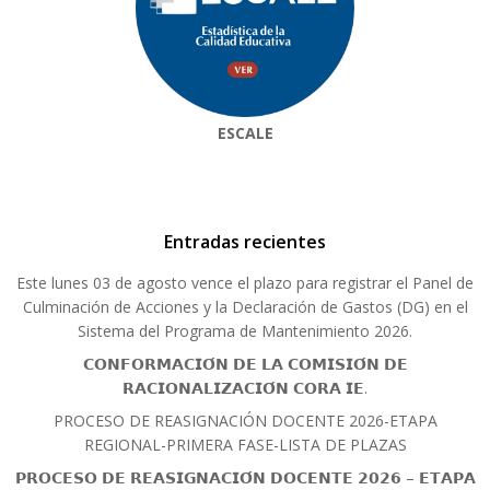
ESCALE
Entradas recientes
Este lunes 03 de agosto vence el plazo para registrar el Panel de
Culminación de Acciones y la Declaración de Gastos (DG) en el
Sistema del Programa de Mantenimiento 2026.
𝗖𝗢𝗡𝗙𝗢𝗥𝗠𝗔𝗖𝗜𝗢́𝗡 𝗗𝗘 𝗟𝗔 𝗖𝗢𝗠𝗜𝗦𝗜𝗢́𝗡 𝗗𝗘
𝗥𝗔𝗖𝗜𝗢𝗡𝗔𝗟𝗜𝗭𝗔𝗖𝗜𝗢́𝗡 𝗖𝗢𝗥𝗔 𝗜𝗘.
PROCESO DE REASIGNACIÓN DOCENTE 2026-ETAPA
REGIONAL-PRIMERA FASE-LISTA DE PLAZAS
𝗣𝗥𝗢𝗖𝗘𝗦𝗢 𝗗𝗘 𝗥𝗘𝗔𝗦𝗜𝗚𝗡𝗔𝗖𝗜𝗢́𝗡 𝗗𝗢𝗖𝗘𝗡𝗧𝗘 𝟮𝟬𝟮𝟲 – 𝗘𝗧𝗔𝗣𝗔