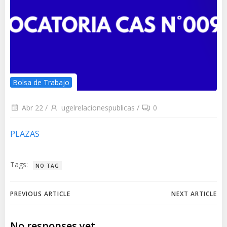
Bolsa de Trabajo
Abr 22
/
ugelrelacionespublicas
/
0
PLAZAS
Tags:
NO TAG
Navegación
Navegación
PREVIOUS ARTICLE
NEXT ARTICLE
de
de
No responses yet