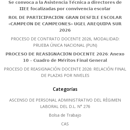
𝗦𝗲 𝗰𝗼𝗻𝘃𝗼𝗰𝗮 𝗮 𝗹𝗮 𝗔𝘀𝗶𝘀𝘁𝗲𝗻𝗰𝗶𝗮 𝗧𝗲́𝗰𝗻𝗶𝗰𝗮 𝗮 𝗱𝗶𝗿𝗲𝗰𝘁𝗼𝗿𝗲𝘀 𝗱𝗲
𝗜𝗜𝗘𝗘 𝗳𝗼𝗰𝗮𝗹𝗶𝘇𝗮𝗱𝗮𝘀 𝗽𝗼𝗿 𝗰𝗼𝗻𝘃𝗶𝘃𝗲𝗻𝗰𝗶𝗮 𝗲𝘀𝗰𝗼𝗹𝗮𝗿
𝗥𝗢𝗟 𝗗𝗘 𝗣𝗔𝗥𝗧𝗜𝗖𝗜𝗣𝗔𝗖𝗜𝗢́𝗡: 𝗚𝗥𝗔𝗡 𝗗𝗘𝗦𝗙𝗜𝗟𝗘 𝗘𝗦𝗖𝗢𝗟𝗔𝗥
«𝗖𝗔𝗠𝗣𝗘𝗢́𝗡 𝗗𝗘 𝗖𝗔𝗠𝗣𝗘𝗢𝗡𝗘𝗦» 𝗨𝗚𝗘𝗟 𝗔𝗥𝗘𝗤𝗨𝗜𝗣𝗔 𝗦𝗨𝗥
𝟮𝟬𝟮𝟲
PROCESO DE CONTRATO DOCENTE 2026, MODALIDAD:
PRUEBA ÚNICA NACIONAL (PUN)
𝗣𝗥𝗢𝗖𝗘𝗦𝗢 𝗗𝗘 𝗥𝗘𝗔𝗦𝗜𝗚𝗡𝗔𝗖𝗜𝗢́𝗡 𝗗𝗢𝗖𝗘𝗡𝗧𝗘 𝟮𝟬𝟮𝟲: 𝗔𝗻𝗲𝘅𝗼
𝟭𝟬 – 𝗖𝘂𝗮𝗱𝗿𝗼 𝗱𝗲 𝗠𝗲́𝗿𝗶𝘁𝗼𝘀 𝗙𝗶𝗻𝗮𝗹 𝗚𝗲𝗻𝗲𝗿𝗮𝗹
PROCESO DE REASIGNACIÓN DOCENTE 2026: RELACIÓN FINAL
DE PLAZAS POR NIVELES
Categorías
ASCENSO DE PERSONAL ADMINISTRATIVO DEL RÈGIMEN
LABORAL DEL D.L. N° 276
Bolsa de Trabajo
CAS