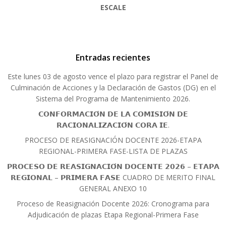
ESCALE
Entradas recientes
Este lunes 03 de agosto vence el plazo para registrar el Panel de
Culminación de Acciones y la Declaración de Gastos (DG) en el
Sistema del Programa de Mantenimiento 2026.
𝗖𝗢𝗡𝗙𝗢𝗥𝗠𝗔𝗖𝗜𝗢́𝗡 𝗗𝗘 𝗟𝗔 𝗖𝗢𝗠𝗜𝗦𝗜𝗢́𝗡 𝗗𝗘
𝗥𝗔𝗖𝗜𝗢𝗡𝗔𝗟𝗜𝗭𝗔𝗖𝗜𝗢́𝗡 𝗖𝗢𝗥𝗔 𝗜𝗘.
PROCESO DE REASIGNACIÓN DOCENTE 2026-ETAPA
REGIONAL-PRIMERA FASE-LISTA DE PLAZAS
𝗣𝗥𝗢𝗖𝗘𝗦𝗢 𝗗𝗘 𝗥𝗘𝗔𝗦𝗜𝗚𝗡𝗔𝗖𝗜𝗢́𝗡 𝗗𝗢𝗖𝗘𝗡𝗧𝗘 𝟮𝟬𝟮𝟲 – 𝗘𝗧𝗔𝗣𝗔
𝗥𝗘𝗚𝗜𝗢𝗡𝗔𝗟 – 𝗣𝗥𝗜𝗠𝗘𝗥𝗔 𝗙𝗔𝗦𝗘 CUADRO DE MERITO FINAL
GENERAL ANEXO 10
Proceso de Reasignación Docente 2026: Cronograma para
Adjudicación de plazas Etapa Regional-Primera Fase