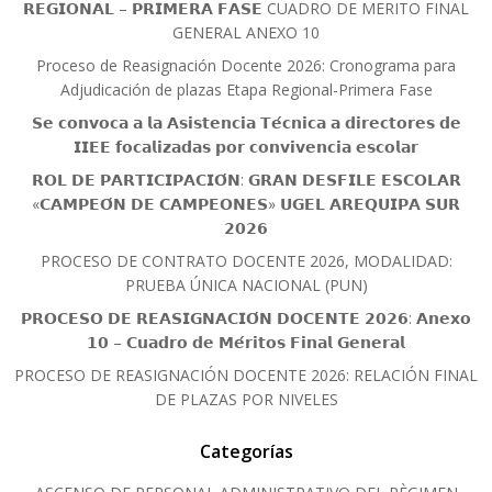
𝗥𝗘𝗚𝗜𝗢𝗡𝗔𝗟 – 𝗣𝗥𝗜𝗠𝗘𝗥𝗔 𝗙𝗔𝗦𝗘 CUADRO DE MERITO FINAL
GENERAL ANEXO 10
Proceso de Reasignación Docente 2026: Cronograma para
Adjudicación de plazas Etapa Regional-Primera Fase
𝗦𝗲 𝗰𝗼𝗻𝘃𝗼𝗰𝗮 𝗮 𝗹𝗮 𝗔𝘀𝗶𝘀𝘁𝗲𝗻𝗰𝗶𝗮 𝗧𝗲́𝗰𝗻𝗶𝗰𝗮 𝗮 𝗱𝗶𝗿𝗲𝗰𝘁𝗼𝗿𝗲𝘀 𝗱𝗲
𝗜𝗜𝗘𝗘 𝗳𝗼𝗰𝗮𝗹𝗶𝘇𝗮𝗱𝗮𝘀 𝗽𝗼𝗿 𝗰𝗼𝗻𝘃𝗶𝘃𝗲𝗻𝗰𝗶𝗮 𝗲𝘀𝗰𝗼𝗹𝗮𝗿
𝗥𝗢𝗟 𝗗𝗘 𝗣𝗔𝗥𝗧𝗜𝗖𝗜𝗣𝗔𝗖𝗜𝗢́𝗡: 𝗚𝗥𝗔𝗡 𝗗𝗘𝗦𝗙𝗜𝗟𝗘 𝗘𝗦𝗖𝗢𝗟𝗔𝗥
«𝗖𝗔𝗠𝗣𝗘𝗢́𝗡 𝗗𝗘 𝗖𝗔𝗠𝗣𝗘𝗢𝗡𝗘𝗦» 𝗨𝗚𝗘𝗟 𝗔𝗥𝗘𝗤𝗨𝗜𝗣𝗔 𝗦𝗨𝗥
𝟮𝟬𝟮𝟲
PROCESO DE CONTRATO DOCENTE 2026, MODALIDAD:
PRUEBA ÚNICA NACIONAL (PUN)
𝗣𝗥𝗢𝗖𝗘𝗦𝗢 𝗗𝗘 𝗥𝗘𝗔𝗦𝗜𝗚𝗡𝗔𝗖𝗜𝗢́𝗡 𝗗𝗢𝗖𝗘𝗡𝗧𝗘 𝟮𝟬𝟮𝟲: 𝗔𝗻𝗲𝘅𝗼
𝟭𝟬 – 𝗖𝘂𝗮𝗱𝗿𝗼 𝗱𝗲 𝗠𝗲́𝗿𝗶𝘁𝗼𝘀 𝗙𝗶𝗻𝗮𝗹 𝗚𝗲𝗻𝗲𝗿𝗮𝗹
PROCESO DE REASIGNACIÓN DOCENTE 2026: RELACIÓN FINAL
DE PLAZAS POR NIVELES
Categorías