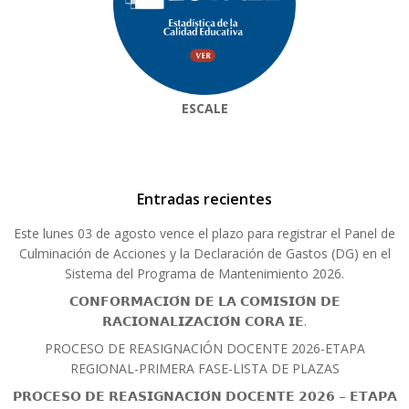
ESCALE
Entradas recientes
Este lunes 03 de agosto vence el plazo para registrar el Panel de
Culminación de Acciones y la Declaración de Gastos (DG) en el
Sistema del Programa de Mantenimiento 2026.
𝗖𝗢𝗡𝗙𝗢𝗥𝗠𝗔𝗖𝗜𝗢́𝗡 𝗗𝗘 𝗟𝗔 𝗖𝗢𝗠𝗜𝗦𝗜𝗢́𝗡 𝗗𝗘
𝗥𝗔𝗖𝗜𝗢𝗡𝗔𝗟𝗜𝗭𝗔𝗖𝗜𝗢́𝗡 𝗖𝗢𝗥𝗔 𝗜𝗘.
PROCESO DE REASIGNACIÓN DOCENTE 2026-ETAPA
REGIONAL-PRIMERA FASE-LISTA DE PLAZAS
𝗣𝗥𝗢𝗖𝗘𝗦𝗢 𝗗𝗘 𝗥𝗘𝗔𝗦𝗜𝗚𝗡𝗔𝗖𝗜𝗢́𝗡 𝗗𝗢𝗖𝗘𝗡𝗧𝗘 𝟮𝟬𝟮𝟲 – 𝗘𝗧𝗔𝗣𝗔