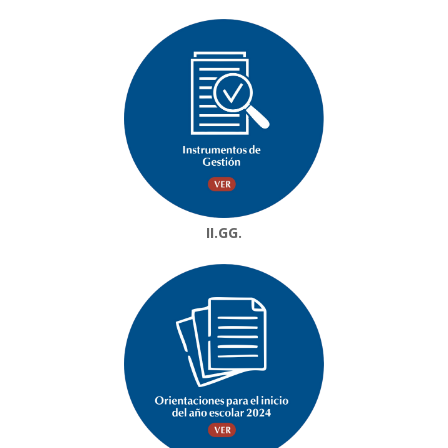
II.GG.