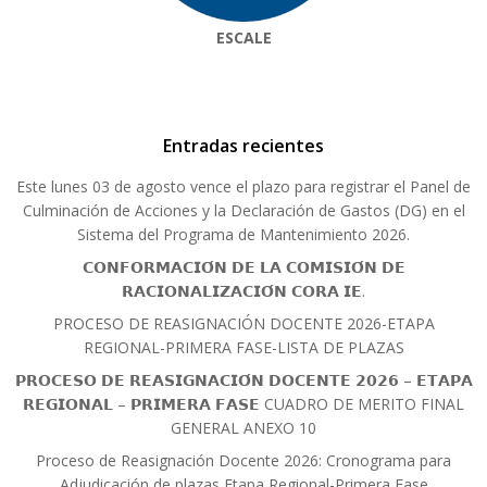
ESCALE
Entradas recientes
Este lunes 03 de agosto vence el plazo para registrar el Panel de
Culminación de Acciones y la Declaración de Gastos (DG) en el
Sistema del Programa de Mantenimiento 2026.
𝗖𝗢𝗡𝗙𝗢𝗥𝗠𝗔𝗖𝗜𝗢́𝗡 𝗗𝗘 𝗟𝗔 𝗖𝗢𝗠𝗜𝗦𝗜𝗢́𝗡 𝗗𝗘
𝗥𝗔𝗖𝗜𝗢𝗡𝗔𝗟𝗜𝗭𝗔𝗖𝗜𝗢́𝗡 𝗖𝗢𝗥𝗔 𝗜𝗘.
PROCESO DE REASIGNACIÓN DOCENTE 2026-ETAPA
REGIONAL-PRIMERA FASE-LISTA DE PLAZAS
𝗣𝗥𝗢𝗖𝗘𝗦𝗢 𝗗𝗘 𝗥𝗘𝗔𝗦𝗜𝗚𝗡𝗔𝗖𝗜𝗢́𝗡 𝗗𝗢𝗖𝗘𝗡𝗧𝗘 𝟮𝟬𝟮𝟲 – 𝗘𝗧𝗔𝗣𝗔
𝗥𝗘𝗚𝗜𝗢𝗡𝗔𝗟 – 𝗣𝗥𝗜𝗠𝗘𝗥𝗔 𝗙𝗔𝗦𝗘 CUADRO DE MERITO FINAL
GENERAL ANEXO 10
Proceso de Reasignación Docente 2026: Cronograma para
Adjudicación de plazas Etapa Regional-Primera Fase