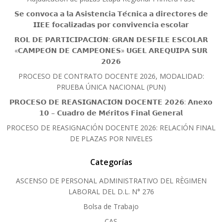
𝗦𝗲 𝗰𝗼𝗻𝘃𝗼𝗰𝗮 𝗮 𝗹𝗮 𝗔𝘀𝗶𝘀𝘁𝗲𝗻𝗰𝗶𝗮 𝗧𝗲́𝗰𝗻𝗶𝗰𝗮 𝗮 𝗱𝗶𝗿𝗲𝗰𝘁𝗼𝗿𝗲𝘀 𝗱𝗲
𝗜𝗜𝗘𝗘 𝗳𝗼𝗰𝗮𝗹𝗶𝘇𝗮𝗱𝗮𝘀 𝗽𝗼𝗿 𝗰𝗼𝗻𝘃𝗶𝘃𝗲𝗻𝗰𝗶𝗮 𝗲𝘀𝗰𝗼𝗹𝗮𝗿
𝗥𝗢𝗟 𝗗𝗘 𝗣𝗔𝗥𝗧𝗜𝗖𝗜𝗣𝗔𝗖𝗜𝗢́𝗡: 𝗚𝗥𝗔𝗡 𝗗𝗘𝗦𝗙𝗜𝗟𝗘 𝗘𝗦𝗖𝗢𝗟𝗔𝗥
«𝗖𝗔𝗠𝗣𝗘𝗢́𝗡 𝗗𝗘 𝗖𝗔𝗠𝗣𝗘𝗢𝗡𝗘𝗦» 𝗨𝗚𝗘𝗟 𝗔𝗥𝗘𝗤𝗨𝗜𝗣𝗔 𝗦𝗨𝗥
𝟮𝟬𝟮𝟲
PROCESO DE CONTRATO DOCENTE 2026, MODALIDAD:
PRUEBA ÚNICA NACIONAL (PUN)
𝗣𝗥𝗢𝗖𝗘𝗦𝗢 𝗗𝗘 𝗥𝗘𝗔𝗦𝗜𝗚𝗡𝗔𝗖𝗜𝗢́𝗡 𝗗𝗢𝗖𝗘𝗡𝗧𝗘 𝟮𝟬𝟮𝟲: 𝗔𝗻𝗲𝘅𝗼
𝟭𝟬 – 𝗖𝘂𝗮𝗱𝗿𝗼 𝗱𝗲 𝗠𝗲́𝗿𝗶𝘁𝗼𝘀 𝗙𝗶𝗻𝗮𝗹 𝗚𝗲𝗻𝗲𝗿𝗮𝗹
PROCESO DE REASIGNACIÓN DOCENTE 2026: RELACIÓN FINAL
DE PLAZAS POR NIVELES
Categorías
ASCENSO DE PERSONAL ADMINISTRATIVO DEL RÈGIMEN
LABORAL DEL D.L. N° 276
Bolsa de Trabajo
CAS