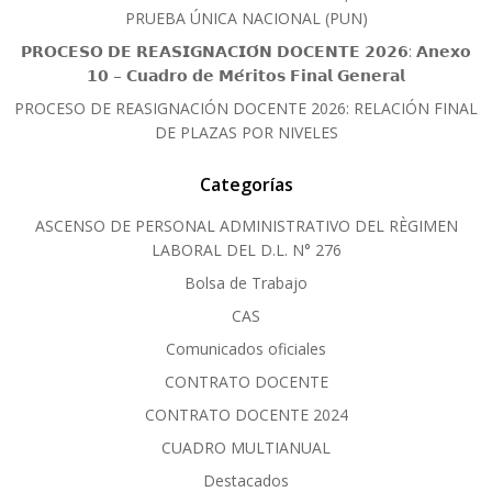
PRUEBA ÚNICA NACIONAL (PUN)
𝗣𝗥𝗢𝗖𝗘𝗦𝗢 𝗗𝗘 𝗥𝗘𝗔𝗦𝗜𝗚𝗡𝗔𝗖𝗜𝗢́𝗡 𝗗𝗢𝗖𝗘𝗡𝗧𝗘 𝟮𝟬𝟮𝟲: 𝗔𝗻𝗲𝘅𝗼
𝟭𝟬 – 𝗖𝘂𝗮𝗱𝗿𝗼 𝗱𝗲 𝗠𝗲́𝗿𝗶𝘁𝗼𝘀 𝗙𝗶𝗻𝗮𝗹 𝗚𝗲𝗻𝗲𝗿𝗮𝗹
PROCESO DE REASIGNACIÓN DOCENTE 2026: RELACIÓN FINAL
DE PLAZAS POR NIVELES
Categorías
ASCENSO DE PERSONAL ADMINISTRATIVO DEL RÈGIMEN
LABORAL DEL D.L. N° 276
Bolsa de Trabajo
CAS
Comunicados oficiales
CONTRATO DOCENTE
CONTRATO DOCENTE 2024
CUADRO MULTIANUAL
Destacados