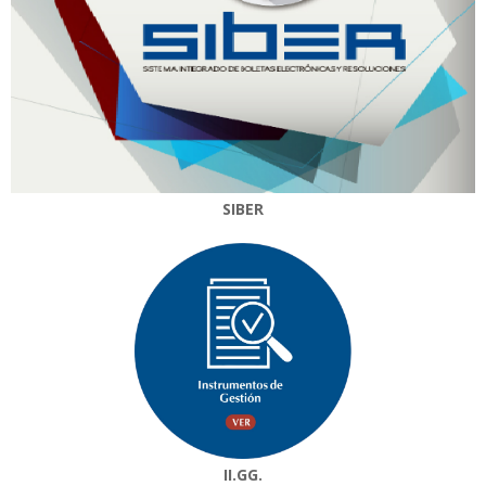
SIBER
II.GG.