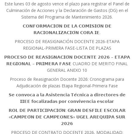
Este lunes 03 de agosto vence el plazo para registrar el Panel de
Culminación de Acciones y la Declaración de Gastos (DG) en el
Sistema del Programa de Mantenimiento 2026.
𝗖𝗢𝗡𝗙𝗢𝗥𝗠𝗔𝗖𝗜𝗢́𝗡 𝗗𝗘 𝗟𝗔 𝗖𝗢𝗠𝗜𝗦𝗜𝗢́𝗡 𝗗𝗘
𝗥𝗔𝗖𝗜𝗢𝗡𝗔𝗟𝗜𝗭𝗔𝗖𝗜𝗢́𝗡 𝗖𝗢𝗥𝗔 𝗜𝗘.
PROCESO DE REASIGNACIÓN DOCENTE 2026-ETAPA
REGIONAL-PRIMERA FASE-LISTA DE PLAZAS
𝗣𝗥𝗢𝗖𝗘𝗦𝗢 𝗗𝗘 𝗥𝗘𝗔𝗦𝗜𝗚𝗡𝗔𝗖𝗜𝗢́𝗡 𝗗𝗢𝗖𝗘𝗡𝗧𝗘 𝟮𝟬𝟮𝟲 – 𝗘𝗧𝗔𝗣𝗔
𝗥𝗘𝗚𝗜𝗢𝗡𝗔𝗟 – 𝗣𝗥𝗜𝗠𝗘𝗥𝗔 𝗙𝗔𝗦𝗘 CUADRO DE MERITO FINAL
GENERAL ANEXO 10
Proceso de Reasignación Docente 2026: Cronograma para
Adjudicación de plazas Etapa Regional-Primera Fase
𝗦𝗲 𝗰𝗼𝗻𝘃𝗼𝗰𝗮 𝗮 𝗹𝗮 𝗔𝘀𝗶𝘀𝘁𝗲𝗻𝗰𝗶𝗮 𝗧𝗲́𝗰𝗻𝗶𝗰𝗮 𝗮 𝗱𝗶𝗿𝗲𝗰𝘁𝗼𝗿𝗲𝘀 𝗱𝗲
𝗜𝗜𝗘𝗘 𝗳𝗼𝗰𝗮𝗹𝗶𝘇𝗮𝗱𝗮𝘀 𝗽𝗼𝗿 𝗰𝗼𝗻𝘃𝗶𝘃𝗲𝗻𝗰𝗶𝗮 𝗲𝘀𝗰𝗼𝗹𝗮𝗿
𝗥𝗢𝗟 𝗗𝗘 𝗣𝗔𝗥𝗧𝗜𝗖𝗜𝗣𝗔𝗖𝗜𝗢́𝗡: 𝗚𝗥𝗔𝗡 𝗗𝗘𝗦𝗙𝗜𝗟𝗘 𝗘𝗦𝗖𝗢𝗟𝗔𝗥
«𝗖𝗔𝗠𝗣𝗘𝗢́𝗡 𝗗𝗘 𝗖𝗔𝗠𝗣𝗘𝗢𝗡𝗘𝗦» 𝗨𝗚𝗘𝗟 𝗔𝗥𝗘𝗤𝗨𝗜𝗣𝗔 𝗦𝗨𝗥
𝟮𝟬𝟮𝟲
PROCESO DE CONTRATO DOCENTE 2026, MODALIDAD: