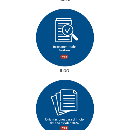
II.GG.