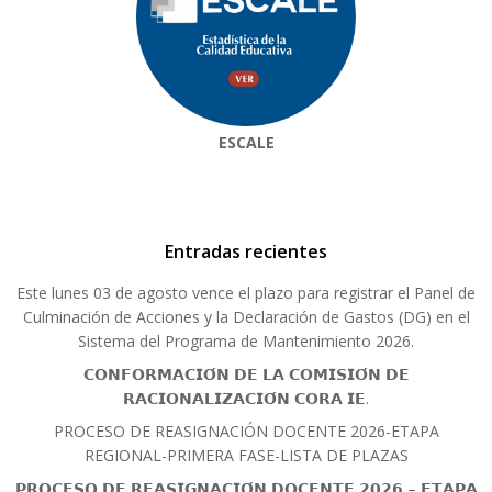
ESCALE
Entradas recientes
Este lunes 03 de agosto vence el plazo para registrar el Panel de
Culminación de Acciones y la Declaración de Gastos (DG) en el
Sistema del Programa de Mantenimiento 2026.
𝗖𝗢𝗡𝗙𝗢𝗥𝗠𝗔𝗖𝗜𝗢́𝗡 𝗗𝗘 𝗟𝗔 𝗖𝗢𝗠𝗜𝗦𝗜𝗢́𝗡 𝗗𝗘
𝗥𝗔𝗖𝗜𝗢𝗡𝗔𝗟𝗜𝗭𝗔𝗖𝗜𝗢́𝗡 𝗖𝗢𝗥𝗔 𝗜𝗘.
PROCESO DE REASIGNACIÓN DOCENTE 2026-ETAPA
REGIONAL-PRIMERA FASE-LISTA DE PLAZAS
𝗣𝗥𝗢𝗖𝗘𝗦𝗢 𝗗𝗘 𝗥𝗘𝗔𝗦𝗜𝗚𝗡𝗔𝗖𝗜𝗢́𝗡 𝗗𝗢𝗖𝗘𝗡𝗧𝗘 𝟮𝟬𝟮𝟲 – 𝗘𝗧𝗔𝗣𝗔