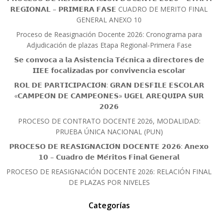
𝗥𝗘𝗚𝗜𝗢𝗡𝗔𝗟 – 𝗣𝗥𝗜𝗠𝗘𝗥𝗔 𝗙𝗔𝗦𝗘 CUADRO DE MERITO FINAL
GENERAL ANEXO 10
Proceso de Reasignación Docente 2026: Cronograma para
Adjudicación de plazas Etapa Regional-Primera Fase
𝗦𝗲 𝗰𝗼𝗻𝘃𝗼𝗰𝗮 𝗮 𝗹𝗮 𝗔𝘀𝗶𝘀𝘁𝗲𝗻𝗰𝗶𝗮 𝗧𝗲́𝗰𝗻𝗶𝗰𝗮 𝗮 𝗱𝗶𝗿𝗲𝗰𝘁𝗼𝗿𝗲𝘀 𝗱𝗲
𝗜𝗜𝗘𝗘 𝗳𝗼𝗰𝗮𝗹𝗶𝘇𝗮𝗱𝗮𝘀 𝗽𝗼𝗿 𝗰𝗼𝗻𝘃𝗶𝘃𝗲𝗻𝗰𝗶𝗮 𝗲𝘀𝗰𝗼𝗹𝗮𝗿
𝗥𝗢𝗟 𝗗𝗘 𝗣𝗔𝗥𝗧𝗜𝗖𝗜𝗣𝗔𝗖𝗜𝗢́𝗡: 𝗚𝗥𝗔𝗡 𝗗𝗘𝗦𝗙𝗜𝗟𝗘 𝗘𝗦𝗖𝗢𝗟𝗔𝗥
«𝗖𝗔𝗠𝗣𝗘𝗢́𝗡 𝗗𝗘 𝗖𝗔𝗠𝗣𝗘𝗢𝗡𝗘𝗦» 𝗨𝗚𝗘𝗟 𝗔𝗥𝗘𝗤𝗨𝗜𝗣𝗔 𝗦𝗨𝗥
𝟮𝟬𝟮𝟲
PROCESO DE CONTRATO DOCENTE 2026, MODALIDAD:
PRUEBA ÚNICA NACIONAL (PUN)
𝗣𝗥𝗢𝗖𝗘𝗦𝗢 𝗗𝗘 𝗥𝗘𝗔𝗦𝗜𝗚𝗡𝗔𝗖𝗜𝗢́𝗡 𝗗𝗢𝗖𝗘𝗡𝗧𝗘 𝟮𝟬𝟮𝟲: 𝗔𝗻𝗲𝘅𝗼
𝟭𝟬 – 𝗖𝘂𝗮𝗱𝗿𝗼 𝗱𝗲 𝗠𝗲́𝗿𝗶𝘁𝗼𝘀 𝗙𝗶𝗻𝗮𝗹 𝗚𝗲𝗻𝗲𝗿𝗮𝗹
PROCESO DE REASIGNACIÓN DOCENTE 2026: RELACIÓN FINAL
DE PLAZAS POR NIVELES
Categorías