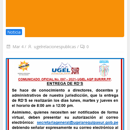
Noticia
Mar 4
/
ugelrelacionespublicas
/
0