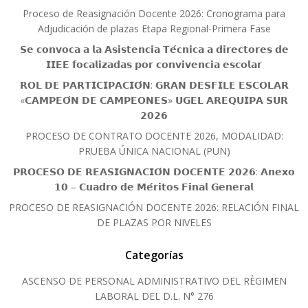
Proceso de Reasignación Docente 2026: Cronograma para
Adjudicación de plazas Etapa Regional-Primera Fase
𝗦𝗲 𝗰𝗼𝗻𝘃𝗼𝗰𝗮 𝗮 𝗹𝗮 𝗔𝘀𝗶𝘀𝘁𝗲𝗻𝗰𝗶𝗮 𝗧𝗲́𝗰𝗻𝗶𝗰𝗮 𝗮 𝗱𝗶𝗿𝗲𝗰𝘁𝗼𝗿𝗲𝘀 𝗱𝗲
𝗜𝗜𝗘𝗘 𝗳𝗼𝗰𝗮𝗹𝗶𝘇𝗮𝗱𝗮𝘀 𝗽𝗼𝗿 𝗰𝗼𝗻𝘃𝗶𝘃𝗲𝗻𝗰𝗶𝗮 𝗲𝘀𝗰𝗼𝗹𝗮𝗿
𝗥𝗢𝗟 𝗗𝗘 𝗣𝗔𝗥𝗧𝗜𝗖𝗜𝗣𝗔𝗖𝗜𝗢́𝗡: 𝗚𝗥𝗔𝗡 𝗗𝗘𝗦𝗙𝗜𝗟𝗘 𝗘𝗦𝗖𝗢𝗟𝗔𝗥
«𝗖𝗔𝗠𝗣𝗘𝗢́𝗡 𝗗𝗘 𝗖𝗔𝗠𝗣𝗘𝗢𝗡𝗘𝗦» 𝗨𝗚𝗘𝗟 𝗔𝗥𝗘𝗤𝗨𝗜𝗣𝗔 𝗦𝗨𝗥
𝟮𝟬𝟮𝟲
PROCESO DE CONTRATO DOCENTE 2026, MODALIDAD:
PRUEBA ÚNICA NACIONAL (PUN)
𝗣𝗥𝗢𝗖𝗘𝗦𝗢 𝗗𝗘 𝗥𝗘𝗔𝗦𝗜𝗚𝗡𝗔𝗖𝗜𝗢́𝗡 𝗗𝗢𝗖𝗘𝗡𝗧𝗘 𝟮𝟬𝟮𝟲: 𝗔𝗻𝗲𝘅𝗼
𝟭𝟬 – 𝗖𝘂𝗮𝗱𝗿𝗼 𝗱𝗲 𝗠𝗲́𝗿𝗶𝘁𝗼𝘀 𝗙𝗶𝗻𝗮𝗹 𝗚𝗲𝗻𝗲𝗿𝗮𝗹
PROCESO DE REASIGNACIÓN DOCENTE 2026: RELACIÓN FINAL
DE PLAZAS POR NIVELES
Categorías
ASCENSO DE PERSONAL ADMINISTRATIVO DEL RÈGIMEN
LABORAL DEL D.L. N° 276