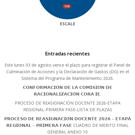
ESCALE
Entradas recientes
Este lunes 03 de agosto vence el plazo para registrar el Panel de
Culminación de Acciones y la Declaración de Gastos (DG) en el
Sistema del Programa de Mantenimiento 2026.
𝗖𝗢𝗡𝗙𝗢𝗥𝗠𝗔𝗖𝗜𝗢́𝗡 𝗗𝗘 𝗟𝗔 𝗖𝗢𝗠𝗜𝗦𝗜𝗢́𝗡 𝗗𝗘
𝗥𝗔𝗖𝗜𝗢𝗡𝗔𝗟𝗜𝗭𝗔𝗖𝗜𝗢́𝗡 𝗖𝗢𝗥𝗔 𝗜𝗘.
PROCESO DE REASIGNACIÓN DOCENTE 2026-ETAPA
REGIONAL-PRIMERA FASE-LISTA DE PLAZAS
𝗣𝗥𝗢𝗖𝗘𝗦𝗢 𝗗𝗘 𝗥𝗘𝗔𝗦𝗜𝗚𝗡𝗔𝗖𝗜𝗢́𝗡 𝗗𝗢𝗖𝗘𝗡𝗧𝗘 𝟮𝟬𝟮𝟲 – 𝗘𝗧𝗔𝗣𝗔
𝗥𝗘𝗚𝗜𝗢𝗡𝗔𝗟 – 𝗣𝗥𝗜𝗠𝗘𝗥𝗔 𝗙𝗔𝗦𝗘 CUADRO DE MERITO FINAL
GENERAL ANEXO 10