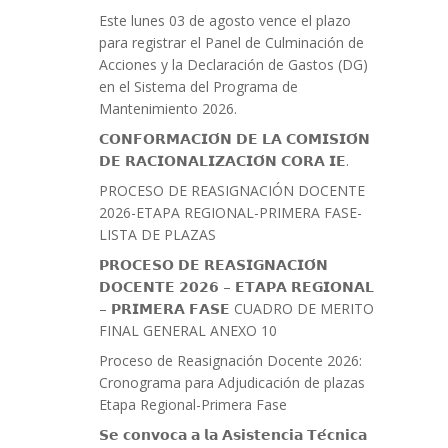
Este lunes 03 de agosto vence el plazo
para registrar el Panel de Culminación de
Acciones y la Declaración de Gastos (DG)
en el Sistema del Programa de
Mantenimiento 2026.
𝗖𝗢𝗡𝗙𝗢𝗥𝗠𝗔𝗖𝗜𝗢́𝗡 𝗗𝗘 𝗟𝗔 𝗖𝗢𝗠𝗜𝗦𝗜𝗢́𝗡
𝗗𝗘 𝗥𝗔𝗖𝗜𝗢𝗡𝗔𝗟𝗜𝗭𝗔𝗖𝗜𝗢́𝗡 𝗖𝗢𝗥𝗔 𝗜𝗘.
PROCESO DE REASIGNACIÓN DOCENTE
2026-ETAPA REGIONAL-PRIMERA FASE-
LISTA DE PLAZAS
𝗣𝗥𝗢𝗖𝗘𝗦𝗢 𝗗𝗘 𝗥𝗘𝗔𝗦𝗜𝗚𝗡𝗔𝗖𝗜𝗢́𝗡
𝗗𝗢𝗖𝗘𝗡𝗧𝗘 𝟮𝟬𝟮𝟲 – 𝗘𝗧𝗔𝗣𝗔 𝗥𝗘𝗚𝗜𝗢𝗡𝗔𝗟
– 𝗣𝗥𝗜𝗠𝗘𝗥𝗔 𝗙𝗔𝗦𝗘 CUADRO DE MERITO
FINAL GENERAL ANEXO 10
Proceso de Reasignación Docente 2026:
Cronograma para Adjudicación de plazas
Etapa Regional-Primera Fase
𝗦𝗲 𝗰𝗼𝗻𝘃𝗼𝗰𝗮 𝗮 𝗹𝗮 𝗔𝘀𝗶𝘀𝘁𝗲𝗻𝗰𝗶𝗮 𝗧𝗲́𝗰𝗻𝗶𝗰𝗮