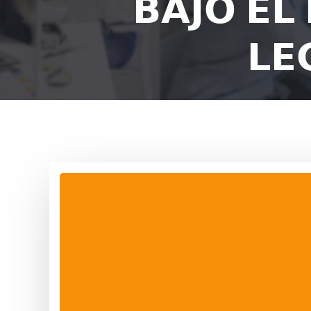
𝗕𝗔𝗝𝗢 𝗘𝗟
𝗟𝗘