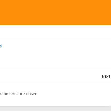
MN
Navegación
NEXT
de
omments are closed
entradas