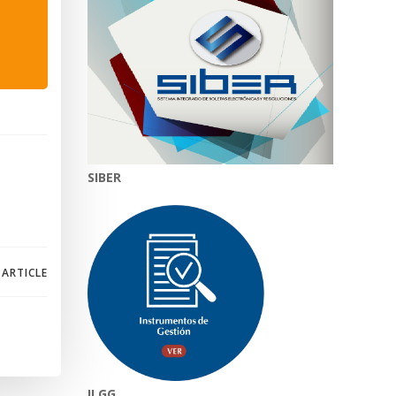
SIBER
 ARTICLE
II.GG.