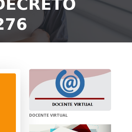
𝗗𝗘𝗖𝗥𝗘𝗧𝗢
𝟳𝟲
DOCENTE VIRTUAL