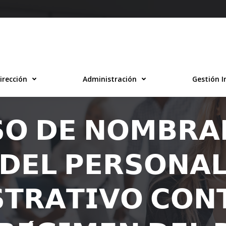
irección
Administración
Gestión I
𝗢 𝗗𝗘 𝗡𝗢𝗠𝗕𝗥𝗔
𝗗𝗘𝗟 𝗣𝗘𝗥𝗦𝗢𝗡𝗔
𝗧𝗥𝗔𝗧𝗜𝗩𝗢 𝗖𝗢𝗡