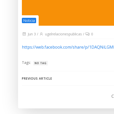
Noticia
Jun 3
/
ugelrelacionespublicas
/
0
https://web.facebook.com/share/p/1DAQNiLG
Tags:
NO TAG
Navegación
PREVIOUS ARTICLE
de
C
entradas