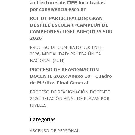
𝗮 𝗱𝗶𝗿𝗲𝗰𝘁𝗼𝗿𝗲𝘀 𝗱𝗲 𝗜𝗜𝗘𝗘 𝗳𝗼𝗰𝗮𝗹𝗶𝘇𝗮𝗱𝗮𝘀
𝗽𝗼𝗿 𝗰𝗼𝗻𝘃𝗶𝘃𝗲𝗻𝗰𝗶𝗮 𝗲𝘀𝗰𝗼𝗹𝗮𝗿
𝗥𝗢𝗟 𝗗𝗘 𝗣𝗔𝗥𝗧𝗜𝗖𝗜𝗣𝗔𝗖𝗜𝗢́𝗡: 𝗚𝗥𝗔𝗡
𝗗𝗘𝗦𝗙𝗜𝗟𝗘 𝗘𝗦𝗖𝗢𝗟𝗔𝗥 «𝗖𝗔𝗠𝗣𝗘𝗢́𝗡 𝗗𝗘
𝗖𝗔𝗠𝗣𝗘𝗢𝗡𝗘𝗦» 𝗨𝗚𝗘𝗟 𝗔𝗥𝗘𝗤𝗨𝗜𝗣𝗔 𝗦𝗨𝗥
𝟮𝟬𝟮𝟲
PROCESO DE CONTRATO DOCENTE
2026, MODALIDAD: PRUEBA ÚNICA
NACIONAL (PUN)
𝗣𝗥𝗢𝗖𝗘𝗦𝗢 𝗗𝗘 𝗥𝗘𝗔𝗦𝗜𝗚𝗡𝗔𝗖𝗜𝗢́𝗡
𝗗𝗢𝗖𝗘𝗡𝗧𝗘 𝟮𝟬𝟮𝟲: 𝗔𝗻𝗲𝘅𝗼 𝟭𝟬 – 𝗖𝘂𝗮𝗱𝗿𝗼
𝗱𝗲 𝗠𝗲́𝗿𝗶𝘁𝗼𝘀 𝗙𝗶𝗻𝗮𝗹 𝗚𝗲𝗻𝗲𝗿𝗮𝗹
PROCESO DE REASIGNACIÓN DOCENTE
2026: RELACIÓN FINAL DE PLAZAS POR
NIVELES
Categorías
ASCENSO DE PERSONAL