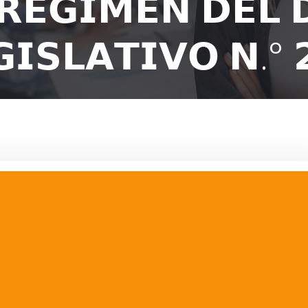
 𝗥𝗘́𝗚𝗜𝗠𝗘𝗡 𝗗𝗘𝗟 
𝗚𝗜𝗦𝗟𝗔𝗧𝗜𝗩𝗢 𝗡.° 