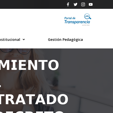
nstitucional
Gestión Pedagógica
𝗠𝗜𝗘𝗡𝗧𝗢

𝗧𝗥𝗔𝗧𝗔𝗗𝗢