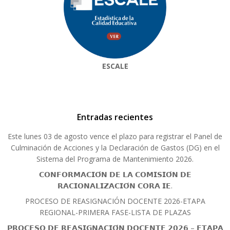
ESCALE
Entradas recientes
Este lunes 03 de agosto vence el plazo para registrar el Panel de
Culminación de Acciones y la Declaración de Gastos (DG) en el
Sistema del Programa de Mantenimiento 2026.
𝗖𝗢𝗡𝗙𝗢𝗥𝗠𝗔𝗖𝗜𝗢́𝗡 𝗗𝗘 𝗟𝗔 𝗖𝗢𝗠𝗜𝗦𝗜𝗢́𝗡 𝗗𝗘
𝗥𝗔𝗖𝗜𝗢𝗡𝗔𝗟𝗜𝗭𝗔𝗖𝗜𝗢́𝗡 𝗖𝗢𝗥𝗔 𝗜𝗘.
PROCESO DE REASIGNACIÓN DOCENTE 2026-ETAPA
REGIONAL-PRIMERA FASE-LISTA DE PLAZAS
𝗣𝗥𝗢𝗖𝗘𝗦𝗢 𝗗𝗘 𝗥𝗘𝗔𝗦𝗜𝗚𝗡𝗔𝗖𝗜𝗢́𝗡 𝗗𝗢𝗖𝗘𝗡𝗧𝗘 𝟮𝟬𝟮𝟲 – 𝗘𝗧𝗔𝗣𝗔