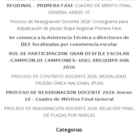
𝗥𝗘𝗚𝗜𝗢𝗡𝗔𝗟 – 𝗣𝗥𝗜𝗠𝗘𝗥𝗔 𝗙𝗔𝗦𝗘 CUADRO DE MERITO FINAL
GENERAL ANEXO 10
Proceso de Reasignación Docente 2026: Cronograma para
Adjudicación de plazas Etapa Regional-Primera Fase
𝗦𝗲 𝗰𝗼𝗻𝘃𝗼𝗰𝗮 𝗮 𝗹𝗮 𝗔𝘀𝗶𝘀𝘁𝗲𝗻𝗰𝗶𝗮 𝗧𝗲́𝗰𝗻𝗶𝗰𝗮 𝗮 𝗱𝗶𝗿𝗲𝗰𝘁𝗼𝗿𝗲𝘀 𝗱𝗲
𝗜𝗜𝗘𝗘 𝗳𝗼𝗰𝗮𝗹𝗶𝘇𝗮𝗱𝗮𝘀 𝗽𝗼𝗿 𝗰𝗼𝗻𝘃𝗶𝘃𝗲𝗻𝗰𝗶𝗮 𝗲𝘀𝗰𝗼𝗹𝗮𝗿
𝗥𝗢𝗟 𝗗𝗘 𝗣𝗔𝗥𝗧𝗜𝗖𝗜𝗣𝗔𝗖𝗜𝗢́𝗡: 𝗚𝗥𝗔𝗡 𝗗𝗘𝗦𝗙𝗜𝗟𝗘 𝗘𝗦𝗖𝗢𝗟𝗔𝗥
«𝗖𝗔𝗠𝗣𝗘𝗢́𝗡 𝗗𝗘 𝗖𝗔𝗠𝗣𝗘𝗢𝗡𝗘𝗦» 𝗨𝗚𝗘𝗟 𝗔𝗥𝗘𝗤𝗨𝗜𝗣𝗔 𝗦𝗨𝗥
𝟮𝟬𝟮𝟲
PROCESO DE CONTRATO DOCENTE 2026, MODALIDAD:
PRUEBA ÚNICA NACIONAL (PUN)
𝗣𝗥𝗢𝗖𝗘𝗦𝗢 𝗗𝗘 𝗥𝗘𝗔𝗦𝗜𝗚𝗡𝗔𝗖𝗜𝗢́𝗡 𝗗𝗢𝗖𝗘𝗡𝗧𝗘 𝟮𝟬𝟮𝟲: 𝗔𝗻𝗲𝘅𝗼
𝟭𝟬 – 𝗖𝘂𝗮𝗱𝗿𝗼 𝗱𝗲 𝗠𝗲́𝗿𝗶𝘁𝗼𝘀 𝗙𝗶𝗻𝗮𝗹 𝗚𝗲𝗻𝗲𝗿𝗮𝗹
PROCESO DE REASIGNACIÓN DOCENTE 2026: RELACIÓN FINAL
DE PLAZAS POR NIVELES
Categorías