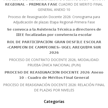
𝗥𝗘𝗚𝗜𝗢𝗡𝗔𝗟 – 𝗣𝗥𝗜𝗠𝗘𝗥𝗔 𝗙𝗔𝗦𝗘 CUADRO DE MERITO FINAL
GENERAL ANEXO 10
Proceso de Reasignación Docente 2026: Cronograma para
Adjudicación de plazas Etapa Regional-Primera Fase
𝗦𝗲 𝗰𝗼𝗻𝘃𝗼𝗰𝗮 𝗮 𝗹𝗮 𝗔𝘀𝗶𝘀𝘁𝗲𝗻𝗰𝗶𝗮 𝗧𝗲́𝗰𝗻𝗶𝗰𝗮 𝗮 𝗱𝗶𝗿𝗲𝗰𝘁𝗼𝗿𝗲𝘀 𝗱𝗲
𝗜𝗜𝗘𝗘 𝗳𝗼𝗰𝗮𝗹𝗶𝘇𝗮𝗱𝗮𝘀 𝗽𝗼𝗿 𝗰𝗼𝗻𝘃𝗶𝘃𝗲𝗻𝗰𝗶𝗮 𝗲𝘀𝗰𝗼𝗹𝗮𝗿
𝗥𝗢𝗟 𝗗𝗘 𝗣𝗔𝗥𝗧𝗜𝗖𝗜𝗣𝗔𝗖𝗜𝗢́𝗡: 𝗚𝗥𝗔𝗡 𝗗𝗘𝗦𝗙𝗜𝗟𝗘 𝗘𝗦𝗖𝗢𝗟𝗔𝗥
«𝗖𝗔𝗠𝗣𝗘𝗢́𝗡 𝗗𝗘 𝗖𝗔𝗠𝗣𝗘𝗢𝗡𝗘𝗦» 𝗨𝗚𝗘𝗟 𝗔𝗥𝗘𝗤𝗨𝗜𝗣𝗔 𝗦𝗨𝗥
𝟮𝟬𝟮𝟲
PROCESO DE CONTRATO DOCENTE 2026, MODALIDAD:
PRUEBA ÚNICA NACIONAL (PUN)
𝗣𝗥𝗢𝗖𝗘𝗦𝗢 𝗗𝗘 𝗥𝗘𝗔𝗦𝗜𝗚𝗡𝗔𝗖𝗜𝗢́𝗡 𝗗𝗢𝗖𝗘𝗡𝗧𝗘 𝟮𝟬𝟮𝟲: 𝗔𝗻𝗲𝘅𝗼
𝟭𝟬 – 𝗖𝘂𝗮𝗱𝗿𝗼 𝗱𝗲 𝗠𝗲́𝗿𝗶𝘁𝗼𝘀 𝗙𝗶𝗻𝗮𝗹 𝗚𝗲𝗻𝗲𝗿𝗮𝗹
PROCESO DE REASIGNACIÓN DOCENTE 2026: RELACIÓN FINAL
DE PLAZAS POR NIVELES
Categorías