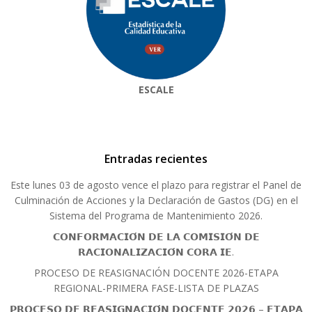
ESCALE
Entradas recientes
Este lunes 03 de agosto vence el plazo para registrar el Panel de
Culminación de Acciones y la Declaración de Gastos (DG) en el
Sistema del Programa de Mantenimiento 2026.
𝗖𝗢𝗡𝗙𝗢𝗥𝗠𝗔𝗖𝗜𝗢́𝗡 𝗗𝗘 𝗟𝗔 𝗖𝗢𝗠𝗜𝗦𝗜𝗢́𝗡 𝗗𝗘
𝗥𝗔𝗖𝗜𝗢𝗡𝗔𝗟𝗜𝗭𝗔𝗖𝗜𝗢́𝗡 𝗖𝗢𝗥𝗔 𝗜𝗘.
PROCESO DE REASIGNACIÓN DOCENTE 2026-ETAPA
REGIONAL-PRIMERA FASE-LISTA DE PLAZAS
𝗣𝗥𝗢𝗖𝗘𝗦𝗢 𝗗𝗘 𝗥𝗘𝗔𝗦𝗜𝗚𝗡𝗔𝗖𝗜𝗢́𝗡 𝗗𝗢𝗖𝗘𝗡𝗧𝗘 𝟮𝟬𝟮𝟲 – 𝗘𝗧𝗔𝗣𝗔