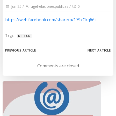
Jun 25
/
ugelrelacionespublicas
/
0
https://web.facebook.com/share/p/179xCkq66i
Tags:
NO TAG
Navegación
Navegación
PREVIOUS ARTICLE
NEXT ARTICLE
de
de
Comments are closed
entradas
entradas