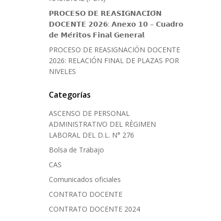
𝗣𝗥𝗢𝗖𝗘𝗦𝗢 𝗗𝗘 𝗥𝗘𝗔𝗦𝗜𝗚𝗡𝗔𝗖𝗜𝗢́𝗡
𝗗𝗢𝗖𝗘𝗡𝗧𝗘 𝟮𝟬𝟮𝟲: 𝗔𝗻𝗲𝘅𝗼 𝟭𝟬 – 𝗖𝘂𝗮𝗱𝗿𝗼
𝗱𝗲 𝗠𝗲́𝗿𝗶𝘁𝗼𝘀 𝗙𝗶𝗻𝗮𝗹 𝗚𝗲𝗻𝗲𝗿𝗮𝗹
PROCESO DE REASIGNACIÓN DOCENTE
2026: RELACIÓN FINAL DE PLAZAS POR
NIVELES
Categorías
ASCENSO DE PERSONAL
ADMINISTRATIVO DEL RÈGIMEN
LABORAL DEL D.L. N° 276
Bolsa de Trabajo
CAS
Comunicados oficiales
CONTRATO DOCENTE
CONTRATO DOCENTE 2024