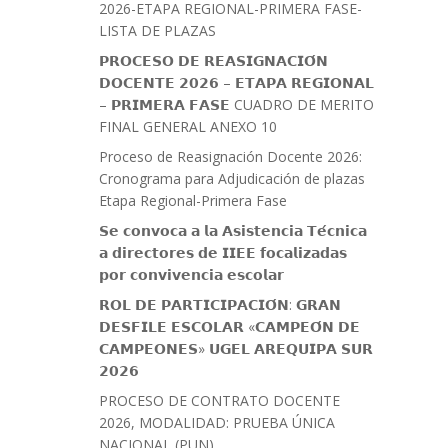
2026-ETAPA REGIONAL-PRIMERA FASE-
LISTA DE PLAZAS
𝗣𝗥𝗢𝗖𝗘𝗦𝗢 𝗗𝗘 𝗥𝗘𝗔𝗦𝗜𝗚𝗡𝗔𝗖𝗜𝗢́𝗡
𝗗𝗢𝗖𝗘𝗡𝗧𝗘 𝟮𝟬𝟮𝟲 – 𝗘𝗧𝗔𝗣𝗔 𝗥𝗘𝗚𝗜𝗢𝗡𝗔𝗟
– 𝗣𝗥𝗜𝗠𝗘𝗥𝗔 𝗙𝗔𝗦𝗘 CUADRO DE MERITO
FINAL GENERAL ANEXO 10
Proceso de Reasignación Docente 2026:
Cronograma para Adjudicación de plazas
Etapa Regional-Primera Fase
𝗦𝗲 𝗰𝗼𝗻𝘃𝗼𝗰𝗮 𝗮 𝗹𝗮 𝗔𝘀𝗶𝘀𝘁𝗲𝗻𝗰𝗶𝗮 𝗧𝗲́𝗰𝗻𝗶𝗰𝗮
𝗮 𝗱𝗶𝗿𝗲𝗰𝘁𝗼𝗿𝗲𝘀 𝗱𝗲 𝗜𝗜𝗘𝗘 𝗳𝗼𝗰𝗮𝗹𝗶𝘇𝗮𝗱𝗮𝘀
𝗽𝗼𝗿 𝗰𝗼𝗻𝘃𝗶𝘃𝗲𝗻𝗰𝗶𝗮 𝗲𝘀𝗰𝗼𝗹𝗮𝗿
𝗥𝗢𝗟 𝗗𝗘 𝗣𝗔𝗥𝗧𝗜𝗖𝗜𝗣𝗔𝗖𝗜𝗢́𝗡: 𝗚𝗥𝗔𝗡
𝗗𝗘𝗦𝗙𝗜𝗟𝗘 𝗘𝗦𝗖𝗢𝗟𝗔𝗥 «𝗖𝗔𝗠𝗣𝗘𝗢́𝗡 𝗗𝗘
𝗖𝗔𝗠𝗣𝗘𝗢𝗡𝗘𝗦» 𝗨𝗚𝗘𝗟 𝗔𝗥𝗘𝗤𝗨𝗜𝗣𝗔 𝗦𝗨𝗥
𝟮𝟬𝟮𝟲
PROCESO DE CONTRATO DOCENTE
2026, MODALIDAD: PRUEBA ÚNICA
NACIONAL (PUN)