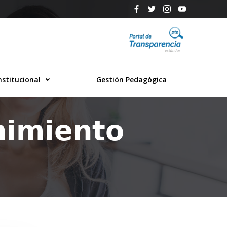
nstitucional
Gestión Pedagógica
𝗶𝗺𝗶𝗲𝗻𝘁𝗼