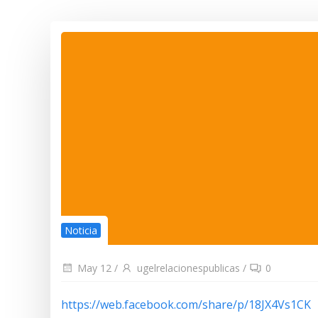
Noticia
May 12
/
ugelrelacionespublicas
/
0
https://web.facebook.com/share/p/18JX4Vs1CK