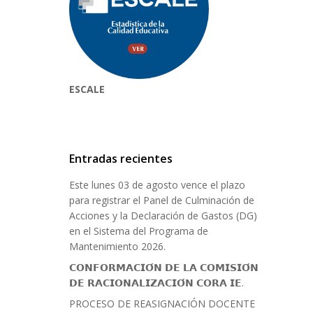
ESCALE
Entradas recientes
Este lunes 03 de agosto vence el plazo
para registrar el Panel de Culminación de
Acciones y la Declaración de Gastos (DG)
en el Sistema del Programa de
Mantenimiento 2026.
𝗖𝗢𝗡𝗙𝗢𝗥𝗠𝗔𝗖𝗜𝗢́𝗡 𝗗𝗘 𝗟𝗔 𝗖𝗢𝗠𝗜𝗦𝗜𝗢́𝗡
𝗗𝗘 𝗥𝗔𝗖𝗜𝗢𝗡𝗔𝗟𝗜𝗭𝗔𝗖𝗜𝗢́𝗡 𝗖𝗢𝗥𝗔 𝗜𝗘.
PROCESO DE REASIGNACIÓN DOCENTE