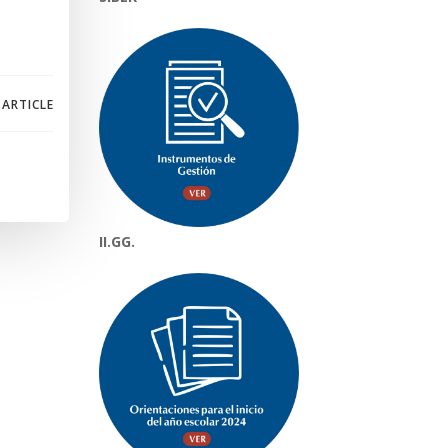
 ARTICLE
II.GG.