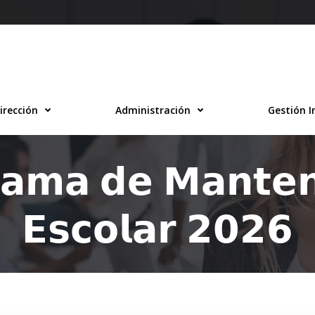
irección
Administración
Gestión I
𝗮𝗺𝗮 𝗱𝗲 𝗠𝗮𝗻𝘁𝗲𝗻
𝗘𝘀𝗰𝗼𝗹𝗮𝗿 𝟮𝟬𝟮𝟲