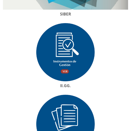
SIBER
II.GG.