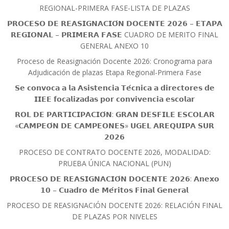
REGIONAL-PRIMERA FASE-LISTA DE PLAZAS
𝗣𝗥𝗢𝗖𝗘𝗦𝗢 𝗗𝗘 𝗥𝗘𝗔𝗦𝗜𝗚𝗡𝗔𝗖𝗜𝗢́𝗡 𝗗𝗢𝗖𝗘𝗡𝗧𝗘 𝟮𝟬𝟮𝟲 – 𝗘𝗧𝗔𝗣𝗔
𝗥𝗘𝗚𝗜𝗢𝗡𝗔𝗟 – 𝗣𝗥𝗜𝗠𝗘𝗥𝗔 𝗙𝗔𝗦𝗘 CUADRO DE MERITO FINAL
GENERAL ANEXO 10
Proceso de Reasignación Docente 2026: Cronograma para
Adjudicación de plazas Etapa Regional-Primera Fase
𝗦𝗲 𝗰𝗼𝗻𝘃𝗼𝗰𝗮 𝗮 𝗹𝗮 𝗔𝘀𝗶𝘀𝘁𝗲𝗻𝗰𝗶𝗮 𝗧𝗲́𝗰𝗻𝗶𝗰𝗮 𝗮 𝗱𝗶𝗿𝗲𝗰𝘁𝗼𝗿𝗲𝘀 𝗱𝗲
𝗜𝗜𝗘𝗘 𝗳𝗼𝗰𝗮𝗹𝗶𝘇𝗮𝗱𝗮𝘀 𝗽𝗼𝗿 𝗰𝗼𝗻𝘃𝗶𝘃𝗲𝗻𝗰𝗶𝗮 𝗲𝘀𝗰𝗼𝗹𝗮𝗿
𝗥𝗢𝗟 𝗗𝗘 𝗣𝗔𝗥𝗧𝗜𝗖𝗜𝗣𝗔𝗖𝗜𝗢́𝗡: 𝗚𝗥𝗔𝗡 𝗗𝗘𝗦𝗙𝗜𝗟𝗘 𝗘𝗦𝗖𝗢𝗟𝗔𝗥
«𝗖𝗔𝗠𝗣𝗘𝗢́𝗡 𝗗𝗘 𝗖𝗔𝗠𝗣𝗘𝗢𝗡𝗘𝗦» 𝗨𝗚𝗘𝗟 𝗔𝗥𝗘𝗤𝗨𝗜𝗣𝗔 𝗦𝗨𝗥
𝟮𝟬𝟮𝟲
PROCESO DE CONTRATO DOCENTE 2026, MODALIDAD:
PRUEBA ÚNICA NACIONAL (PUN)
𝗣𝗥𝗢𝗖𝗘𝗦𝗢 𝗗𝗘 𝗥𝗘𝗔𝗦𝗜𝗚𝗡𝗔𝗖𝗜𝗢́𝗡 𝗗𝗢𝗖𝗘𝗡𝗧𝗘 𝟮𝟬𝟮𝟲: 𝗔𝗻𝗲𝘅𝗼
𝟭𝟬 – 𝗖𝘂𝗮𝗱𝗿𝗼 𝗱𝗲 𝗠𝗲́𝗿𝗶𝘁𝗼𝘀 𝗙𝗶𝗻𝗮𝗹 𝗚𝗲𝗻𝗲𝗿𝗮𝗹
PROCESO DE REASIGNACIÓN DOCENTE 2026: RELACIÓN FINAL
DE PLAZAS POR NIVELES