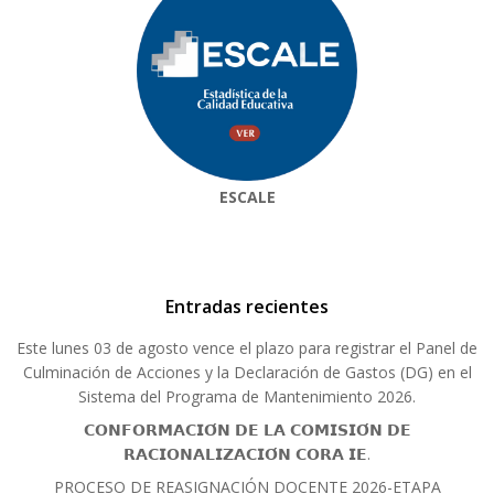
ESCALE
Entradas recientes
Este lunes 03 de agosto vence el plazo para registrar el Panel de
Culminación de Acciones y la Declaración de Gastos (DG) en el
Sistema del Programa de Mantenimiento 2026.
𝗖𝗢𝗡𝗙𝗢𝗥𝗠𝗔𝗖𝗜𝗢́𝗡 𝗗𝗘 𝗟𝗔 𝗖𝗢𝗠𝗜𝗦𝗜𝗢́𝗡 𝗗𝗘
𝗥𝗔𝗖𝗜𝗢𝗡𝗔𝗟𝗜𝗭𝗔𝗖𝗜𝗢́𝗡 𝗖𝗢𝗥𝗔 𝗜𝗘.
PROCESO DE REASIGNACIÓN DOCENTE 2026-ETAPA